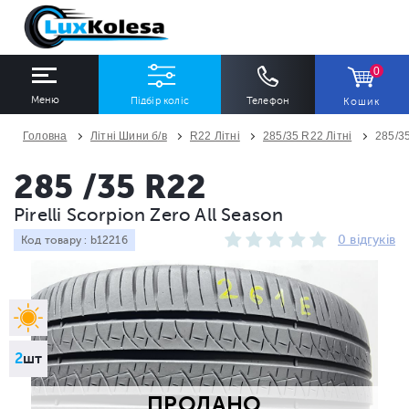
0
Меню
Підбір коліс
Телефон
Кошик
Головна
Літні Шини б/в
R22 Літні
285/35 R22 Літні
285/35
ШИНИ
ДИСКИ
285 /35 R22
Pirelli Scorpion Zero All Season
Ширина
Профіль
Діаметр
0 відгуків
Код товару : b12216
Всі
Всі
Всі
Сезон
Кількість
Всі
Всі
2
шт
ПРОДАНО
ПІДІБРАТИ