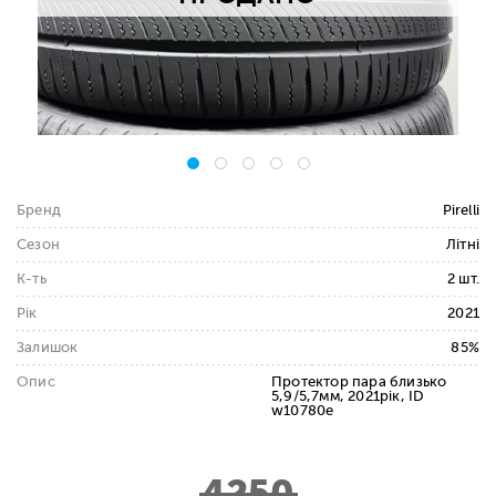
Бренд
Pirelli
Сезон
Літні
К-ть
2 шт.
Рік
2021
Залишок
85%
Опис
Протектор пара близько
5,9/5,7мм, 2021рік, ID
w10780e
4250