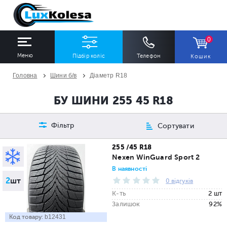
0
Меню
Підбір коліс
Телефон
Кошик
Головна
Шини б/в
Діаметр R18
ШИНИ
ДИСКИ
БУ ШИНИ 255 45 R18
Ширина
Профіль
Діаметр
Фільтр
Сортувати
Всі
Всі
Всі
255 /45 R18
Nexen WinGuard Sport 2
Сезон
Кількість
В наявності
2
шт
Всі
Всі
0 відгуків
К-ть
2 шт
Залишок
92%
Код товару:
b12431
ПІДІБРАТИ