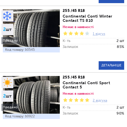
255 /45 R18
Continental Conti Winter
Contact TS 810
Немає в наявності
2
шт
1 відгук
К-ть
2 шт
Продано
Залишок
85%
Код товару:
b0545
ДЕТАЛЬНІШЕ
255 /45 R18
Continental Conti Sport
Contact 5
Немає в наявності
2
шт
2 відгука
К-ть
2 шт
Продано
Залишок
90%
Код товару:
b0922