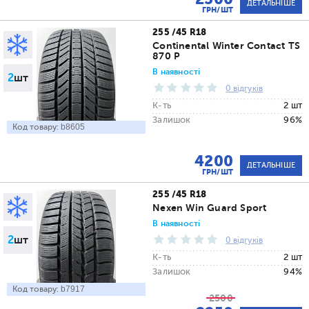
ДЕТАЛЬНІШЕ
ГРН/ШТ
255 /45 R18
Continental Winter Contact TS
870 P
В наявності
2
шт
0 відгуків
К-ть
2 шт
Залишок
96%
Код товару:
b8605
4200
ДЕТАЛЬНІШЕ
ГРН/ШТ
255 /45 R18
Nexen Win Guard Sport
В наявності
2
шт
0 відгуків
К-ть
2 шт
Залишок
94%
Код товару:
b7917
2500