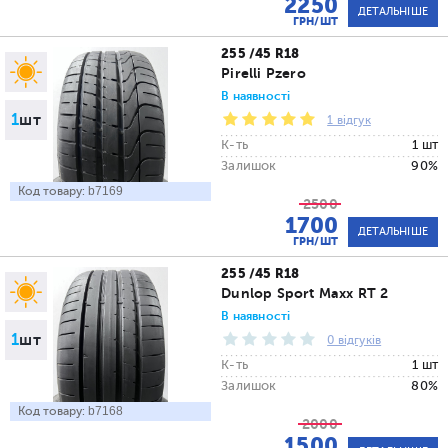
2250
ДЕТАЛЬНІШЕ
ГРН/ШТ
255 /45 R18
Pirelli Pzero
В наявності
1
шт
1 відгук
К-ть
1 шт
Залишок
90%
Код товару:
b7169
2500
1700
ДЕТАЛЬНІШЕ
ГРН/ШТ
255 /45 R18
Dunlop Sport Maxx RT 2
В наявності
1
шт
0 відгуків
К-ть
1 шт
Залишок
80%
Код товару:
b7168
2000
1500