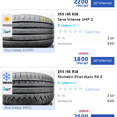
2200
ДЕТАЛЬНІШЕ
ГРН/ШТ
255 /45 R18
Sava Intensa UHP 2
В наявності
2
шт
0 відгуків
К-ть
2 шт
Залишок
80%
Код товару:
b10582
2300
1800
ДЕТАЛЬНІШЕ
ГРН/ШТ
255 /45 R18
Michelin Pilot Alpin PA 3
В наявності
2
шт
0 відгуків
К-ть
2 шт
Залишок
80%
Код товару:
b9011
3600
2500