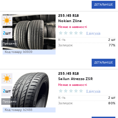
ДЕТАЛЬНІШЕ
255 /45 R18
Nokian Zline
Немає в наявності
2
шт
0 відгуків
К-ть
2 шт
Продано
Залишок
77%
Код товару:
b0939
ДЕТАЛЬНІШЕ
255 /45 R18
Sailun Atrezzo ZSR
Немає в наявності
2
шт
0 відгуків
К-ть
2 шт
Продано
Залишок
80%
Код товару:
b2488