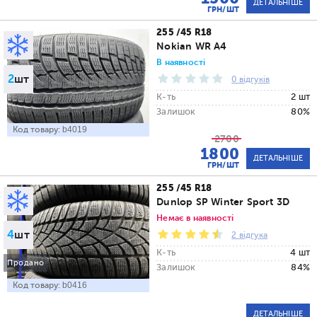
ДЕТАЛЬНІШЕ
ГРН/ШТ
255 /45 R18
Nokian WR A4
В наявності
2
шт
0 відгуків
К-ть
2 шт
Залишок
80%
Код товару:
b4019
2700
1800
ДЕТАЛЬНІШЕ
ГРН/ШТ
255 /45 R18
Dunlop SP Winter Sport 3D
Немає в наявності
4
шт
2 відгука
К-ть
4 шт
Продано
Залишок
84%
Код товару:
b0416
ДЕТАЛЬНІШЕ