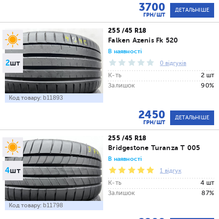
3700
ДЕТАЛЬНІШЕ
ГРН/ШТ
255 /45 R18
Falken Azenis Fk 520
В наявності
2
шт
0 відгуків
К-ть
2 шт
Залишок
90%
Код товару:
b11893
2450
ДЕТАЛЬНІШЕ
ГРН/ШТ
255 /45 R18
Bridgestone Turanza T 005
В наявності
4
шт
1 відгук
К-ть
4 шт
Залишок
87%
Код товару:
b11798