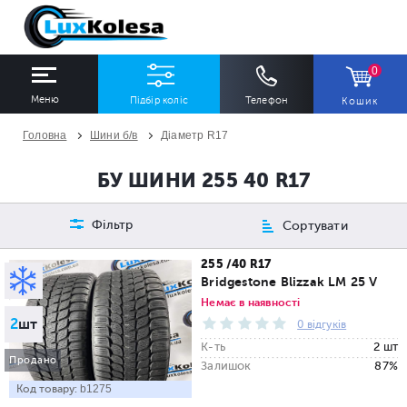
0
Меню
Підбір коліс
Телефон
Кошик
Головна
Шини б/в
Діаметр R17
ШИНИ
ДИСКИ
БУ ШИНИ 255 40 R17
Ширина
Профіль
Діаметр
Фільтр
Сортувати
Всі
Всі
Всі
255 /40 R17
Bridgestone Blizzak LM 25 V
Сезон
Кількість
Немає в наявності
2
шт
Всі
Всі
0 відгуків
К-ть
2 шт
Продано
Залишок
87%
Код товару:
b1275
ПІДІБРАТИ