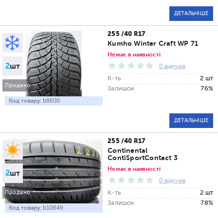
ДЕТАЛЬНІШЕ
255 /40 R17
Kumho Winter Craft WP 71
Немає в наявності
2
шт
0 відгуків
К-ть
2 шт
Продано
Залишок
76%
Код товару:
b8600
ДЕТАЛЬНІШЕ
255 /40 R17
Continental
ContiSportContact 3
Немає в наявності
2
шт
0 відгуків
К-ть
2 шт
Продано
Залишок
78%
Код товару:
b10649