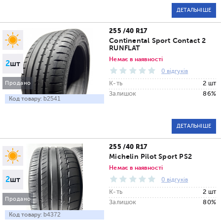
ДЕТАЛЬНІШЕ
255 /40 R17
Continental Sport Contact 2
RUNFLAT
Немає в наявності
2
шт
0 відгуків
К-ть
2 шт
Продано
Залишок
86%
Код товару:
b2541
ДЕТАЛЬНІШЕ
255 /40 R17
Michelin Pilot Sport PS2
Немає в наявності
2
шт
0 відгуків
К-ть
2 шт
Продано
Залишок
80%
Код товару:
b4372