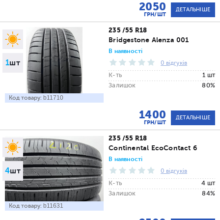
2050
ДЕТАЛЬНІШЕ
ГРН/ШТ
235 /55 R18
Bridgestone Alenza 001
В наявності
1
шт
0 відгуків
К-ть
1 шт
Залишок
80%
Код товару:
b11710
1400
ДЕТАЛЬНІШЕ
ГРН/ШТ
235 /55 R18
Continental EcoContact 6
В наявності
4
шт
0 відгуків
К-ть
4 шт
Залишок
84%
Код товару:
b11631