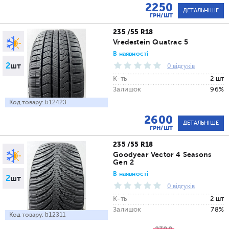
2250
ДЕТАЛЬНІШЕ
ГРН/ШТ
235 /55 R18
Vredestein Quatrac 5
В наявності
2
шт
0 відгуків
К-ть
2 шт
Залишок
96%
Код товару:
b12423
2600
ДЕТАЛЬНІШЕ
ГРН/ШТ
235 /55 R18
Goodyear Vector 4 Seasons
Gen 2
В наявності
2
шт
0 відгуків
К-ть
2 шт
Залишок
78%
Код товару:
b12311