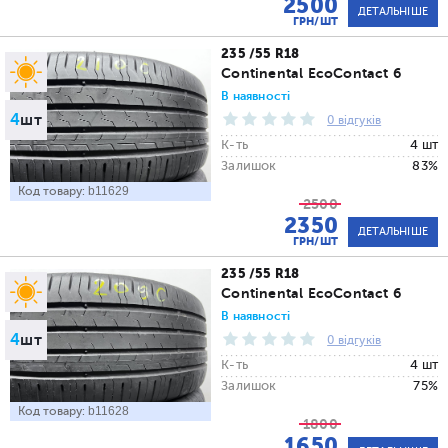
2500
ДЕТАЛЬНІШЕ
ГРН/ШТ
235 /55 R18
Continental EcoContact 6
В наявності
4
шт
0 відгуків
К-ть
4 шт
Залишок
83%
Код товару:
b11629
2500
2350
ДЕТАЛЬНІШЕ
ГРН/ШТ
235 /55 R18
Continental EcoContact 6
В наявності
4
шт
0 відгуків
К-ть
4 шт
Залишок
75%
Код товару:
b11628
1800
1650