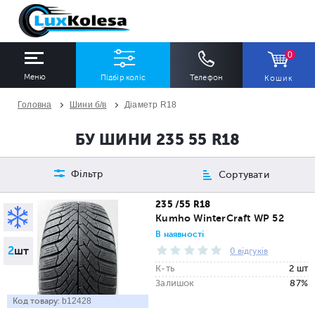
0
Меню
Підбір коліс
Телефон
Кошик
Головна
Шини б/в
Діаметр R18
ШИНИ
ДИСКИ
БУ ШИНИ 235 55 R18
Ширина
Профіль
Діаметр
Фільтр
Сортувати
Всі
Всі
Всі
235 /55 R18
Kumho WinterCraft WP 52
Сезон
Кількість
В наявності
2
шт
Всі
Всі
0 відгуків
К-ть
2 шт
Залишок
87%
Код товару:
b12428
ПІДІБРАТИ