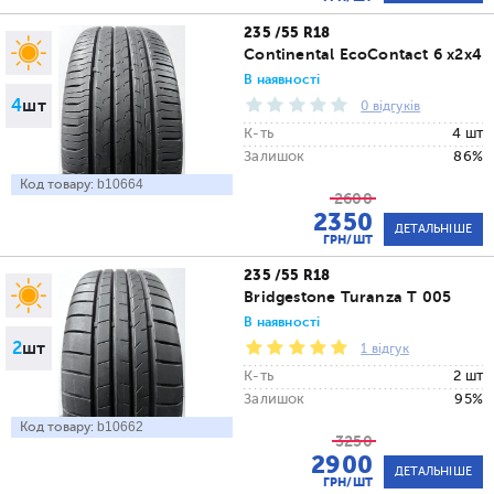
235 /55 R18
Continental EcoContact 6 x2x4
В наявності
4
шт
0 відгуків
К-ть
4 шт
Залишок
86%
Код товару:
b10664
2600
2350
ДЕТАЛЬНІШЕ
ГРН/ШТ
235 /55 R18
Bridgestone Turanza T 005
В наявності
2
шт
1 відгук
К-ть
2 шт
Залишок
95%
Код товару:
b10662
3250
2900
ДЕТАЛЬНІШЕ
ГРН/ШТ