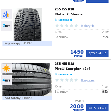
ГРН/ШТ
235 /55 R18
Kleber Citilander
В наявності
2
шт
0 відгуків
К-ть
2 шт
Залишок
75%
Код товару:
b11137
1450
ДЕТАЛЬНІШЕ
ГРН/ШТ
235 /55 R18
Pirelli Scorpion x2x4
В наявності
4
шт
0 відгуків
К-ть
4 шт
Залишок
85%
Код товару:
b10858
2500
2000
ДЕТАЛЬНІШЕ
ГРН/ШТ