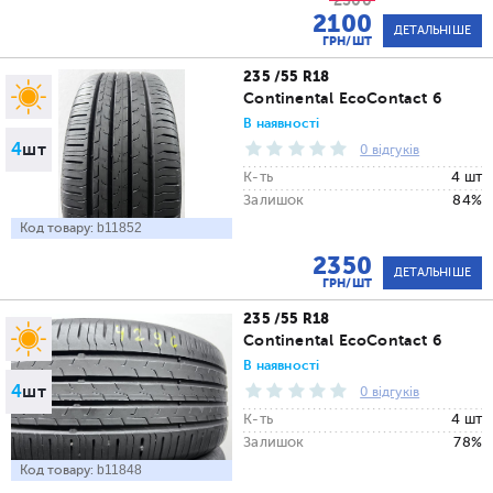
2300
2100
ДЕТАЛЬНІШЕ
ГРН/ШТ
235 /55 R18
Continental EcoContact 6
В наявності
4
шт
0 відгуків
К-ть
4 шт
Залишок
84%
Код товару:
b11852
2350
ДЕТАЛЬНІШЕ
ГРН/ШТ
235 /55 R18
Continental EcoContact 6
В наявності
4
шт
0 відгуків
К-ть
4 шт
Залишок
78%
Код товару:
b11848