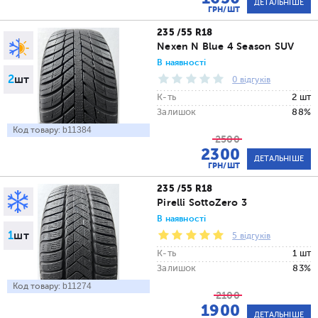
ДЕТАЛЬНІШЕ
ГРН/ШТ
235 /55 R18
Nexen N Blue 4 Season SUV
В наявності
2
шт
0 відгуків
К-ть
2 шт
Залишок
88%
Код товару:
b11384
2500
2300
ДЕТАЛЬНІШЕ
ГРН/ШТ
235 /55 R18
Pirelli SottoZero 3
В наявності
1
шт
5 відгуків
К-ть
1 шт
Залишок
83%
Код товару:
b11274
2100
1900
ДЕТАЛЬНІШЕ