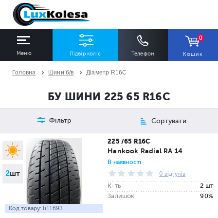
0
Меню
Підбір коліс
Телефон
Кошик
Головна
Шини б/в
Діаметр R16C
ШИНИ
ДИСКИ
БУ ШИНИ 225 65 R16C
Ширина
Профіль
Діаметр
Фільтр
Сортувати
Всі
Всі
Всі
225 /65 R16C
Hankook Radial RA 14
Сезон
Кількість
В наявності
2
шт
Всі
Всі
0 відгуків
К-ть
2 шт
Залишок
90%
Код товару:
b11693
ПІДІБРАТИ