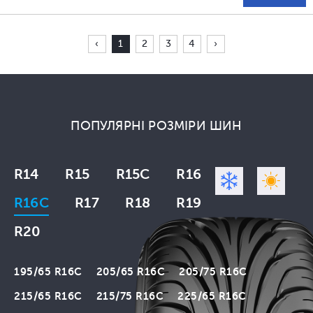
‹
1
2
3
4
›
ПОПУЛЯРНІ РОЗМІРИ ШИН
R14
R15
R15C
R16
R16C
R17
R18
R19
R20
195/65 R16C
205/65 R16C
205/75 R16C
215/65 R16C
215/75 R16C
225/65 R16C