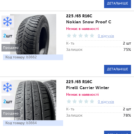
ДЕТАЛЬНІШЕ
225 /65 R16C
Nokian Snow Proof C
Немає в наявності
2
шт
0 відгуків
К-ть
2 шт
Продано
Залишок
75%
Код товару:
b3662
ДЕТАЛЬНІШЕ
225 /65 R16C
Pirelli Carrier Winter
Немає в наявності
2
шт
0 відгуків
К-ть
2 шт
Продано
Залишок
78%
Код товару:
b3664