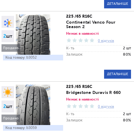
ДЕТАЛЬНІШЕ
225 /65 R16C
Continental Vanco Four
Season 2
Немає в наявності
2
шт
0 відгуків
К-ть
2 шт
Продано
Залишок
80%
Код товару:
b3052
ДЕТАЛЬНІШЕ
225 /65 R16C
Bridgestone Duravis R 660
Немає в наявності
2
шт
0 відгуків
К-ть
2 шт
Продано
Залишок
80%
Код товару:
b3059