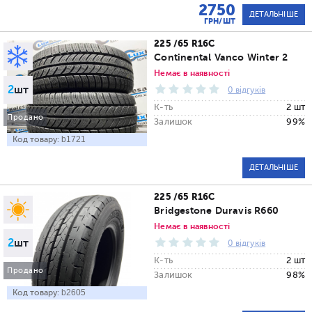
2750
ДЕТАЛЬНІШЕ
ГРН/ШТ
225 /65 R16C
Continental Vanco Winter 2
Немає в наявності
2
шт
0 відгуків
К-ть
2 шт
Продано
Залишок
99%
Код товару:
b1721
ДЕТАЛЬНІШЕ
225 /65 R16C
Bridgestone Duravis R660
Немає в наявності
2
шт
0 відгуків
К-ть
2 шт
Продано
Залишок
98%
Код товару:
b2605