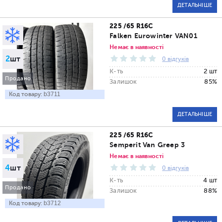
ДЕТАЛЬНІШЕ
225 /65 R16C
Falken Eurowinter VAN01
Немає в наявності
2
шт
0 відгуків
К-ть
2 шт
Продано
Залишок
85%
Код товару:
b3711
ДЕТАЛЬНІШЕ
225 /65 R16C
Semperit Van Greep 3
Немає в наявності
4
шт
0 відгуків
К-ть
4 шт
Продано
Залишок
88%
Код товару:
b3712