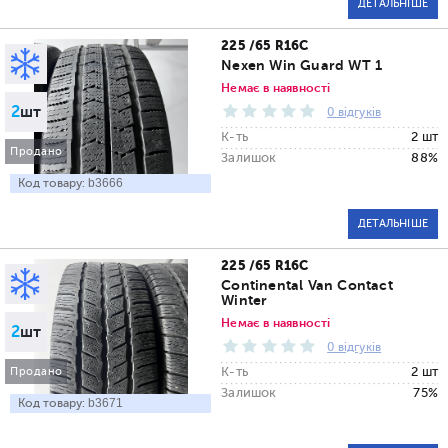
ДЕТАЛЬНІШЕ
225 /65 R16C
Nexen Win Guard WT 1
Немає в наявності
2
шт
0 відгуків
К-ть
2 шт
Продано
Залишок
88%
Код товару:
b3666
ДЕТАЛЬНІШЕ
225 /65 R16C
Continental Van Contact
Winter
Немає в наявності
2
шт
0 відгуків
К-ть
2 шт
Продано
Залишок
75%
Код товару:
b3671