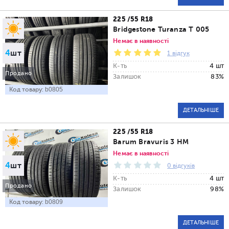
225 /55 R18
Bridgestone Turanza T 005
Немає в наявності
4
шт
1 відгук
К-ть
4 шт
Продано
Залишок
83%
Код товару:
b0805
ДЕТАЛЬНІШЕ
225 /55 R18
Barum Bravuris 3 HM
Немає в наявності
4
шт
0 відгуків
К-ть
4 шт
Продано
Залишок
98%
Код товару:
b0809
ДЕТАЛЬНІШЕ