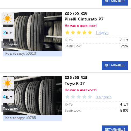
ДЕТАЛЬНІШЕ
225 /55 R18
Pirelli Cinturato P7
Немає в наявності
2
шт
1 відгук
К-ть
2 шт
Продано
Залишок
75%
Код товару:
b0613
ДЕТАЛЬНІШЕ
225 /55 R18
Toyo R 37
Немає в наявності
4
шт
0 відгуків
К-ть
4 шт
Продано
Залишок
88%
Код товару:
b0785
ДЕТАЛЬНІШЕ