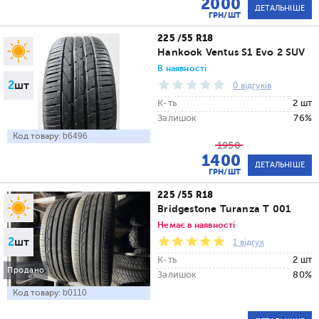
2000
ДЕТАЛЬНІШЕ
ГРН/ШТ
225 /55 R18
Hankook Ventus S1 Evo 2 SUV
В наявності
2
шт
0 відгуків
К-ть
2 шт
Залишок
76%
Код товару:
b6496
1950
1400
ДЕТАЛЬНІШЕ
ГРН/ШТ
225 /55 R18
Bridgestone Turanza T 001
Немає в наявності
2
шт
1 відгук
К-ть
2 шт
Продано
Залишок
80%
Код товару:
b0110