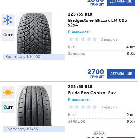
ДЕТАЛЬНІШЕ
ГРН/ШТ
225 /55 R18
Bridgestone Blizzak LM 005
x2x4
В наявності
4
шт
0 відгуків
К-ть
4 шт
Залишок
80%
Код товару:
b10003
2700
ДЕТАЛЬНІШЕ
ГРН/ШТ
225 /55 R18
Fulda Eco Control Suv
В наявності
2
шт
0 відгуків
К-ть
2 шт
Залишок
95%
Код товару:
b7465
2750