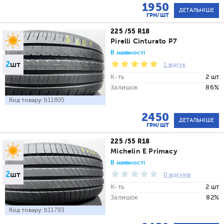
1950
ДЕТАЛЬНІШЕ
ГРН/ШТ
225 /55 R18
Pirelli Cinturato P7
В наявності
2
шт
1 відгук
К-ть
2 шт
Залишок
86%
Код товару:
b11805
2450
ДЕТАЛЬНІШЕ
ГРН/ШТ
225 /55 R18
Michelin E Primacy
В наявності
2
шт
0 відгуків
К-ть
2 шт
Залишок
82%
Код товару:
b11793