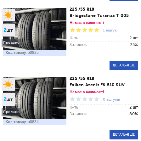
225 /55 R18
Bridgestone Turanza T 005
Немає в наявності
2
шт
1 відгук
К-ть
2 шт
Продано
Залишок
75%
Код товару:
b0825
ДЕТАЛЬНІШЕ
225 /55 R18
Falken Azenis FK 510 SUV
Немає в наявності
2
шт
0 відгуків
К-ть
2 шт
Продано
Залишок
80%
Код товару:
b0834
ДЕТАЛЬНІШЕ