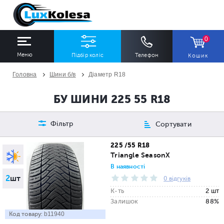
0
Меню
Підбір коліс
Телефон
Кошик
Головна
Шини б/в
Діаметр R18
ШИНИ
ДИСКИ
БУ ШИНИ 225 55 R18
Ширина
Профіль
Діаметр
Фільтр
Сортувати
Всі
Всі
Всі
225 /55 R18
Triangle SeasonX
Сезон
Кількість
В наявності
2
шт
Всі
Всі
0 відгуків
К-ть
2 шт
Залишок
88%
Код товару:
b11940
ПІДІБРАТИ