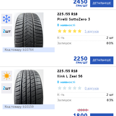
2450
ДЕТАЛЬНІШЕ
ГРН/ШТ
225 /55 R18
Pirelli SottoZero 3
В наявності
2
шт
5 відгуків
К-ть
2 шт
Залишок
80%
Код товару:
b10764
2250
ДЕТАЛЬНІШЕ
ГРН/ШТ
225 /55 R18
Ilink L Zeal 56
В наявності
2
шт
0 відгуків
К-ть
2 шт
Залишок
83%
Код товару:
b10159
2000
1800