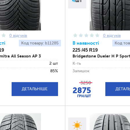
4
шт
0 відгуків
0 відгуків
сті
b11285
В наявності
Код товару:
Код тов
19
225 /45 R19
mitra All Season AP 3
Bridgestone Dueler H P Spor
2 шт
К-ть
85%
Залишок
3250
2875
ДЕТАЛЬНІШЕ
ДЕТАЛ
ГРН/ШТ