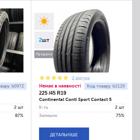
2
шт
Продано
2 відгука
Немає в наявності
b0972
b2120
вару:
Код товару:
225 /45 R19
Continental Conti Sport Contact 5
2 шт
К-ть
2 шт
87%
Залишок
75%
ДЕТАЛЬНІШЕ