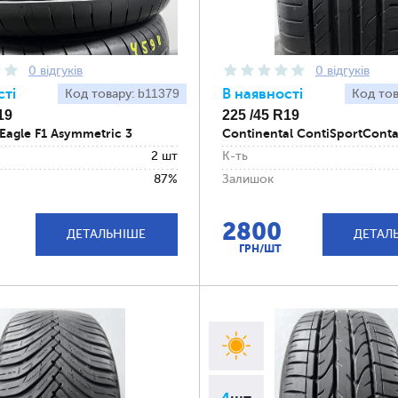
0 відгуків
0 відгуків
сті
b11379
В наявності
Код товару:
Код то
19
225 /45 R19
Eagle F1 Asymmetric 3
Continental ContiSportConta
2 шт
К-ть
87%
Залишок
2800
ДЕТАЛЬНІШЕ
ДЕТАЛ
ГРН/ШТ