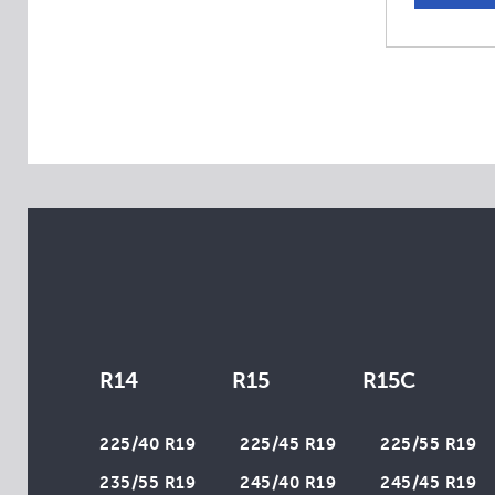
Aplus
Apollo
Arivo
Atlas
Atturo
Austone
Autogrip
Avon
Bars
Belshina
BlackLion
R14
R15
R15C
Brasa
Cachland
225/40 R19
225/45 R19
225/55 R19
Champiro
235/55 R19
245/40 R19
245/45 R19