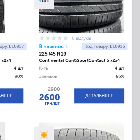
4
шт
0 відгуків
b10937
В наявності
b10936
ару:
Код товару:
225 /45 R19
t x2x4
Continental ContiSportContact 5 x2x4
4 шт
К-ть
4 шт
90%
Залишок
85%
2900
2600
ЬНІШЕ
ДЕТАЛЬНІШЕ
ГРН/ШТ