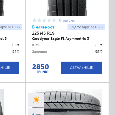
0 відгуків
b11335
В наявності
b11328
вару:
Код товару:
225 /45 R19
ct 5
Goodyear Eagle F1 Asymmetric 3
1 шт
К-ть
2 шт
95%
Залишок
95%
2850
ЬНІШЕ
ДЕТАЛЬНІШЕ
ГРН/ШТ