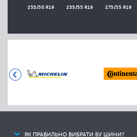
Collins
255/50 R19
255/55 R19
275/35 R19
Comforser
Compasal
Cooper
Cordiant
Crossleader
Davanti
Dayton
Delinte
Dextero
Diamondback
Diplomat
Dmack
Doublestar
ЯК ПРАВИЛЬНО ВИБРАТИ БУ ШИНИ?