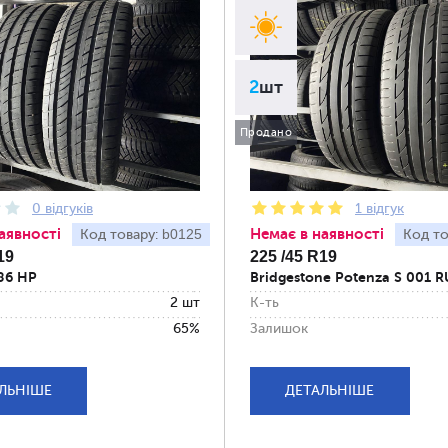
2
шт
Продано
0 відгуків
1 відгук
аявності
Немає в наявності
b0125
Код товару:
Код то
19
225 /45 R19
386 HP
Bridgestone Potenza S 001 
2 шт
К-ть
65%
Залишок
ЛЬНІШЕ
ДЕТАЛЬНІШЕ