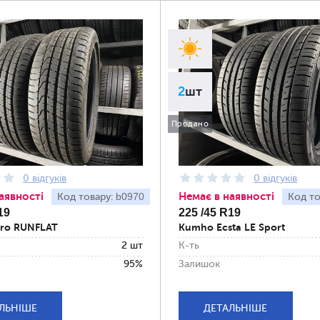
2
шт
Продано
0 відгуків
0 відгуків
аявності
Немає в наявності
b0970
Код товару:
Код то
19
225 /45 R19
Zero RUNFLAT
Kumho Ecsta LE Sport
2 шт
К-ть
95%
Залишок
ЛЬНІШЕ
ДЕТАЛЬНІШЕ