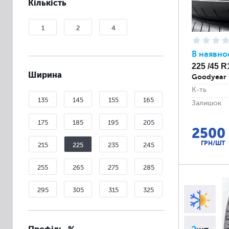
Кількість
1
2
4
В наявно
225 /45 R
Ширина
Goodyear 
К-ть
135
145
155
165
Залишок
175
185
195
205
2500
ГРН/ШТ
215
225
235
245
255
265
275
285
295
305
315
325
335