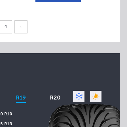
4
›
R19
R20
0 R19
5 R19