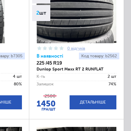
2
шт
0 відгуків
b7305
В наявності
b2562
вару:
Код товару:
225 /45 R19
Dunlop Sport Maxx RT 2 RUNFLAT
4 шт
К-ть
2 шт
80%
Залишок
74%
2500
1450
ЬНІШЕ
ДЕТАЛЬНІШЕ
ГРН/ШТ