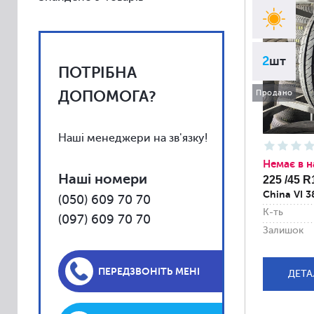
Vredestein
Toyo
Yokohama
2
шт
ПОТРІБНА
Kumho
Uniroyal
ДОПОМОГА?
Продано
Falken
Fulda
Наші менеджери на зв'язку!
Barum
Немає в н
Наші номери
225 /45 R
BFGoodrich
China VI 
(050) 609 70 70
Debica
К-ть
(097) 609 70 70
Firestone
Залишок
General
Gislaved
ПЕРЕДЗВОНІТЬ МЕНІ
ДЕТА
Kleber