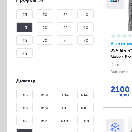
Профіль, %
2
шт
25
30
35
40
45
50
55
60
65
70
75
80
В наявно
225 /45 R
85
Maxxis Pre
К-ть
Залишок
Діаметр
2100
R13
R13C
R14
R14C
ГРН/ШТ
R15
R15C
R16
R16C
R17
R17.5
R17C
R18