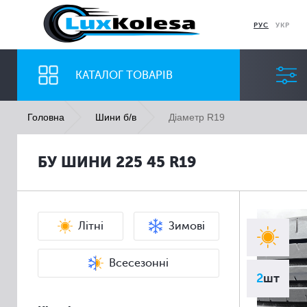
РУС
УКР
КАТАЛОГ ТОВАРІВ
Діаметр R19
Головна
Шини б/в
ШИНИ
ДИСКИ
БУ ШИНИ 225 45 R19
Ширина
Профіль
Всі
Всі
Літні
Зимові
Всесезонні
2
шт