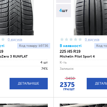
4
шт
0 відгуків
0 відгуків
сті
b9736
В наявності
Код товару:
Код то
19
225 /45 R19
ttoZero 3 RUNFLAT
Michelin Pilot Sport 4
4 шт
К-ть
74%
Залишок
3450
2375
ДЕТАЛЬНІШЕ
ДЕТАЛ
ГРН/ШТ