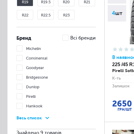
R19
R19.5
R20
R21
4
шт
R22
R22.5
R23
Бренд
Всі бренди
Michelin
В наявно
Continental
225 /45 R
Goodyear
Pirelli So
Bridgestone
К-ть
Залишок
Dunlop
Pirelli
2650
Hankook
ГРН/ШТ
Nexen
Весь список
Nokian
Знайдено 9 товарів