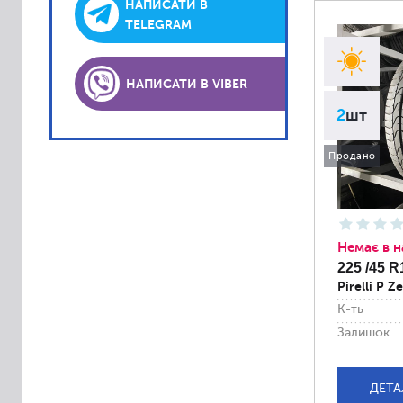
Lassa
НАПИСАТИ В
TELEGRAM
Laufenn
Matador
НАПИСАТИ В VIBER
Platin
2
шт
PointS
Roadstone
Продано
Sava
Semperit
Sportiva
Немає в н
Accelera
225 /45 R
Pirelli P 
Achilles
К-ть
Alliance
Залишок
Altenzo
Amtel
ДЕТА