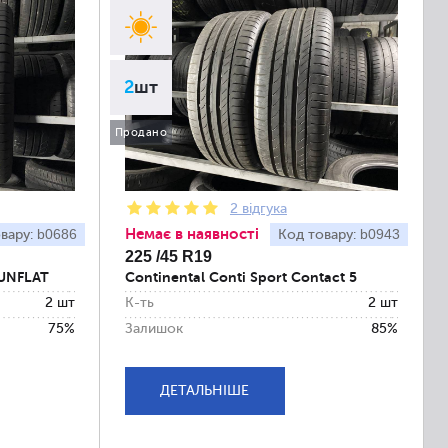
2
шт
Продано
2 відгука
Немає в наявності
b0686
b0943
вару:
Код товару:
225 /45 R19
RUNFLAT
Continental Conti Sport Contact 5
2 шт
К-ть
2 шт
75%
Залишок
85%
ДЕТАЛЬНІШЕ