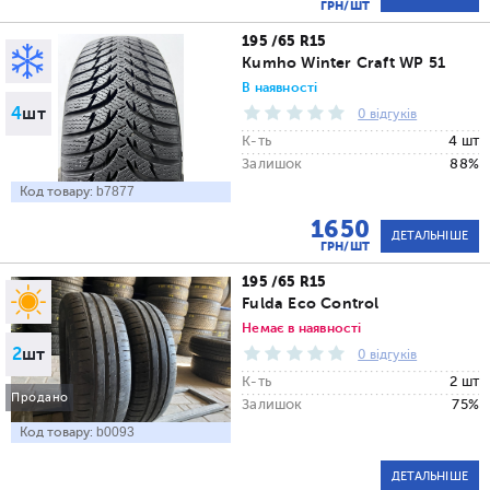
ГРН/ШТ
195 /65 R15
Kumho Winter Craft WP 51
В наявності
4
шт
0 відгуків
К-ть
4 шт
Залишок
88%
Код товару:
b7877
1650
ДЕТАЛЬНІШЕ
ГРН/ШТ
195 /65 R15
Fulda Eco Control
Немає в наявності
2
шт
0 відгуків
К-ть
2 шт
Продано
Залишок
75%
Код товару:
b0093
ДЕТАЛЬНІШЕ