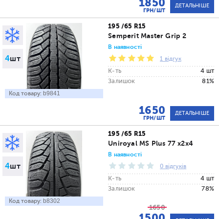
1850
ДЕТАЛЬНІШЕ
ГРН/ШТ
195 /65 R15
Semperit Master Grip 2
В наявності
4
шт
1 відгук
К-ть
4 шт
Залишок
81%
Код товару:
b9841
1650
ДЕТАЛЬНІШЕ
ГРН/ШТ
195 /65 R15
Uniroyal MS Plus 77 x2x4
В наявності
4
шт
0 відгуків
К-ть
4 шт
Залишок
78%
Код товару:
b8302
1650
1500