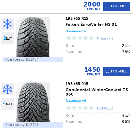
2000
ДЕТАЛЬНІШЕ
ГРН/ШТ
195 /65 R15
Falken EuroWinter HS 01
В наявності
2
шт
0 відгуків
К-ть
2 шт
Залишок
78%
Код товару:
b12434
1450
ДЕТАЛЬНІШЕ
ГРН/ШТ
195 /65 R15
Continental WinterContact TS
860
В наявності
4
шт
0 відгуків
К-ть
4 шт
Залишок
96%
Код товару:
b12427