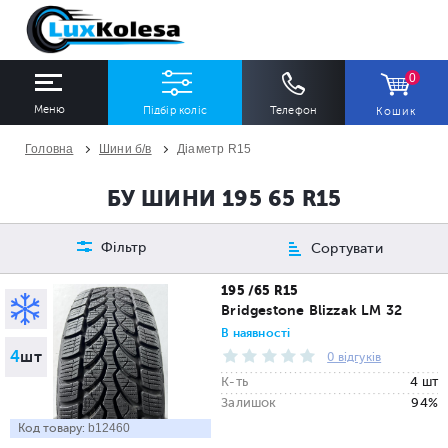
0
Меню
Підбір коліс
Телефон
Кошик
Головна
Шини б/в
Діаметр R15
ШИНИ
ДИСКИ
БУ ШИНИ 195 65 R15
Ширина
Профіль
Діаметр
Фільтр
Сортувати
Всі
Всі
Всі
195 /65 R15
Bridgestone Blizzak LM 32
Сезон
Кількість
В наявності
4
шт
Всі
Всі
0 відгуків
К-ть
4 шт
Залишок
94%
Код товару:
b12460
ПІДІБРАТИ