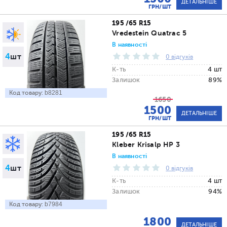
ДЕТАЛЬНІШЕ
ГРН/ШТ
195 /65 R15
Vredestein Quatrac 5
В наявності
4
шт
0 відгуків
К-ть
4 шт
Залишок
89%
Код товару:
b8281
1650
1500
ДЕТАЛЬНІШЕ
ГРН/ШТ
195 /65 R15
Kleber Krisalp HP 3
В наявності
4
шт
0 відгуків
К-ть
4 шт
Залишок
94%
Код товару:
b7984
1800
ДЕТАЛЬНІШЕ