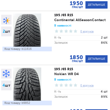
1950
ДЕТАЛЬНІШЕ
ГРН/ШТ
195 /65 R15
Continental AllSeasonContact
В наявності
2
шт
0 відгуків
К-ть
2 шт
Залишок
86%
Код товару:
b11816
1850
ДЕТАЛЬНІШЕ
ГРН/ШТ
195 /65 R15
Nokian WR D4
В наявності
4
шт
0 відгуків
К-ть
4 шт
Залишок
89%
Код товару:
b9852