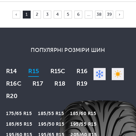
‹
1
2
3
4
5
6
...
38
39
›
ПОПУЛЯРНІ РОЗМІРИ ШИН
R14
R15
R15C
R16
R16C
R17
R18
R19
R20
175/65 R15
185/55 R15
185/60 R15
185/65 R15
195/50 R15
195/55 R15
195/60 R15
195/65 R15
205/60 R15