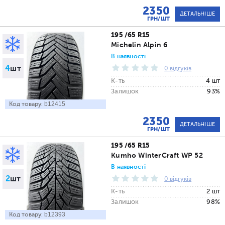
2350
ДЕТАЛЬНІШЕ
ГРН/ШТ
195 /65 R15
Michelin Alpin 6
В наявності
4
шт
0 відгуків
К-ть
4 шт
Залишок
93%
Код товару:
b12415
2350
ДЕТАЛЬНІШЕ
ГРН/ШТ
195 /65 R15
Kumho WinterCraft WP 52
В наявності
2
шт
0 відгуків
К-ть
2 шт
Залишок
98%
Код товару:
b12393