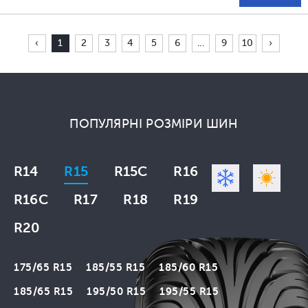
‹
1
2
3
4
5
6
...
9
10
›
ПОПУЛЯРНІ РОЗМІРИ ШИН
R14
R15
R15C
R16
R16C
R17
R18
R19
R20
175/65 R15
185/55 R15
185/60 R15
185/65 R15
195/50 R15
195/55 R15