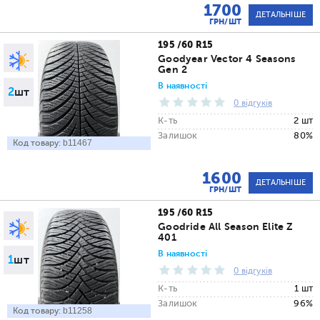
1700
ДЕТАЛЬНІШЕ
ГРН/ШТ
195 /60 R15
Goodyear Vector 4 Seasons
Gen 2
В наявності
2
шт
0 відгуків
К-ть
2 шт
Залишок
80%
Код товару:
b11467
1600
ДЕТАЛЬНІШЕ
ГРН/ШТ
195 /60 R15
Goodride All Season Elite Z
401
В наявності
1
шт
0 відгуків
К-ть
1 шт
Залишок
96%
Код товару:
b11258