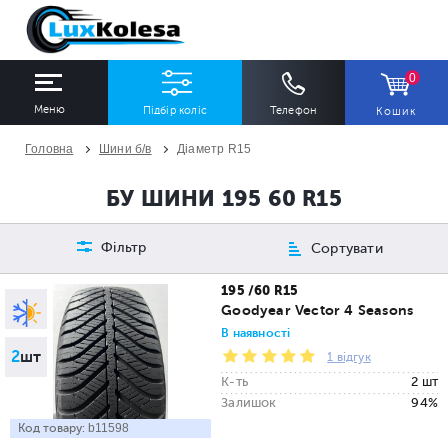
0
Меню
Підбір коліс
Телефон
Кошик
Головна
Шини б/в
Діаметр R15
ШИНИ
ДИСКИ
БУ ШИНИ 195 60 R15
Ширина
Профіль
Діаметр
Фільтр
Сортувати
Всі
Всі
Всі
195 /60 R15
Goodyear Vector 4 Seasons
Сезон
Кількість
В наявності
2
шт
Всі
Всі
1 відгук
К-ть
2 шт
Залишок
94%
Код товару:
b11598
ПІДІБРАТИ