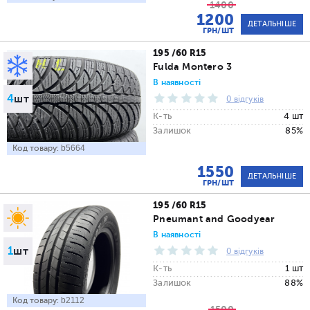
1400
1200
ДЕТАЛЬНІШЕ
ГРН/ШТ
195 /60 R15
Fulda Montero 3
В наявності
4
шт
0 відгуків
К-ть
4 шт
Залишок
85%
Код товару:
b5664
1550
ДЕТАЛЬНІШЕ
ГРН/ШТ
195 /60 R15
Pneumant and Goodyear
В наявності
1
шт
0 відгуків
К-ть
1 шт
Залишок
88%
Код товару:
b2112
1500