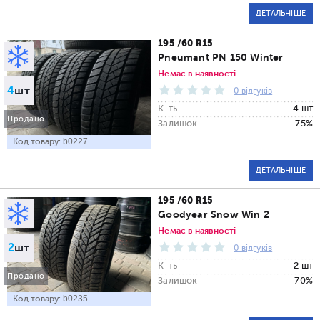
ДЕТАЛЬНІШЕ
195 /60 R15
Pneumant PN 150 Winter
Немає в наявності
4
шт
0 відгуків
К-ть
4 шт
Продано
Залишок
75%
Код товару:
b0227
ДЕТАЛЬНІШЕ
195 /60 R15
Goodyear Snow Win 2
Немає в наявності
2
шт
0 відгуків
К-ть
2 шт
Продано
Залишок
70%
Код товару:
b0235