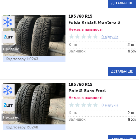
ДЕТАЛЬНІШЕ
195 /60 R15
Fulda Kristall Montero 3
Немає в наявності
2
шт
0 відгуків
К-ть
2 шт
Продано
Залишок
83%
Код товару:
b0243
ДЕТАЛЬНІШЕ
195 /60 R15
PointS Euro Frost
Немає в наявності
2
шт
0 відгуків
К-ть
2 шт
Продано
Залишок
85%
Код товару:
b0248