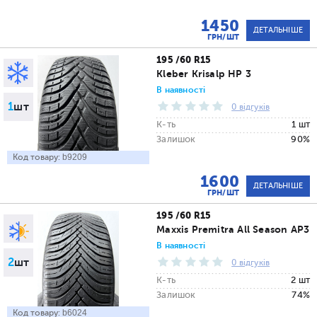
1450
ДЕТАЛЬНІШЕ
ГРН/ШТ
195 /60 R15
Kleber Krisalp HP 3
В наявності
1
шт
0 відгуків
К-ть
1 шт
Залишок
90%
Код товару:
b9209
1600
ДЕТАЛЬНІШЕ
ГРН/ШТ
195 /60 R15
Maxxis Premitra All Season AP3
В наявності
2
шт
0 відгуків
К-ть
2 шт
Залишок
74%
Код товару:
b6024