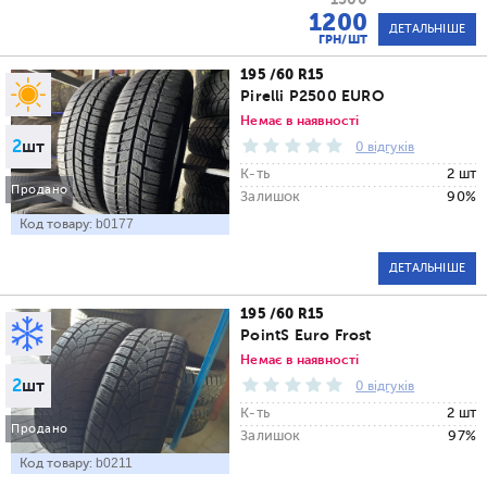
1200
ДЕТАЛЬНІШЕ
ГРН/ШТ
195 /60 R15
Pirelli P2500 EURO
Немає в наявності
2
шт
0 відгуків
К-ть
2 шт
Продано
Залишок
90%
Код товару:
b0177
ДЕТАЛЬНІШЕ
195 /60 R15
PointS Euro Frost
Немає в наявності
2
шт
0 відгуків
К-ть
2 шт
Продано
Залишок
97%
Код товару:
b0211