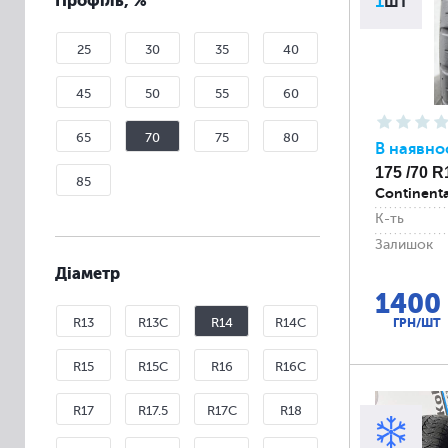
Профіль, %
1
шт
25
30
35
40
45
50
55
60
65
70
75
80
В наявно
175 /70 R
85
Continent
К-ть
Залишок
Діаметр
1400
R13
R13C
R14
R14C
ГРН/ШТ
R15
R15C
R16
R16C
R17
R17.5
R17C
R18