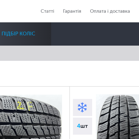
Статті
Гарантія
Оплата і доставка
ПІДБІР КОЛІС
Діаметр
Сезон
Кількість
Всі
Всі
Всі
4
шт