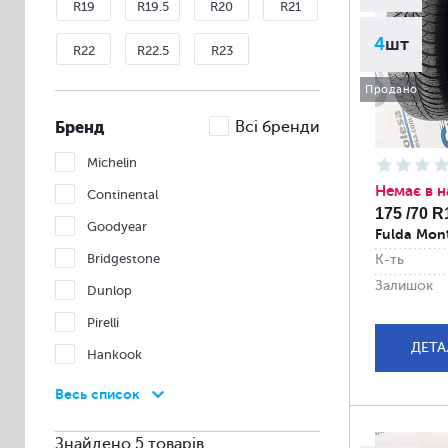
R19
R19.5
R20
R21
4
шт
R22
R22.5
R23
Продано
Бренд
Всі бренди
Michelin
Немає в н
Continental
175 /70 R
Goodyear
Fulda Mon
Bridgestone
К-ть
Залишок
Dunlop
Pirelli
ДЕТА
Hankook
Nexen
Весь список
Nokian
Знайдено 5 товарів