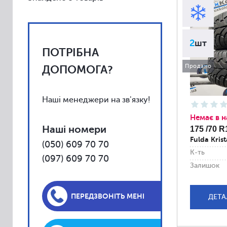
Vredestein
Toyo
Yokohama
2
шт
ПОТРІБНА
Kumho
Uniroyal
Продано
ДОПОМОГА?
Falken
Fulda
Наші менеджери на зв'язку!
Barum
Немає в н
Наші номери
175 /70 R
BFGoodrich
Fulda Kris
(050) 609 70 70
Debica
К-ть
(097) 609 70 70
Firestone
Залишок
General
Gislaved
ПЕРЕДЗВОНІТЬ МЕНІ
ДЕТА
Kleber