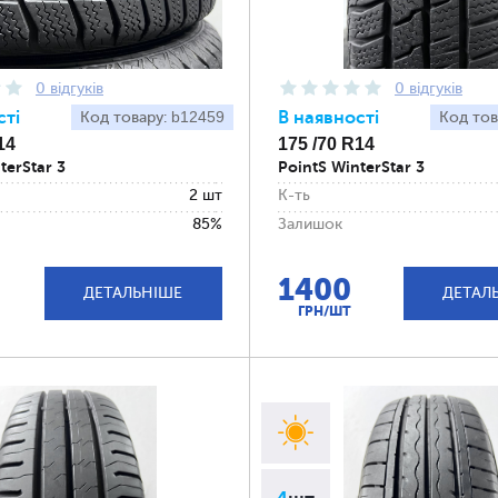
0 відгуків
0 відгуків
сті
b12459
В наявності
Код товару:
Код тов
14
175 /70 R14
terStar 3
PointS WinterStar 3
2 шт
К-ть
85%
Залишок
1400
ДЕТАЛЬНІШЕ
ДЕТАЛ
ГРН/ШТ