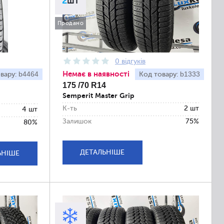
2
шт
Продано
0 відгуків
Немає в наявності
b4464
b1333
вару:
Код товару:
175 /70 R14
Semperit Master Grip
К-ть
2 шт
4 шт
Залишок
75%
80%
ДЕТАЛЬНІШЕ
ЬНІШЕ