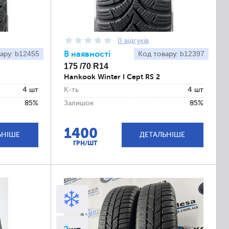
0 відгуків
b12455
В наявності
b12397
ару:
Код товару:
175 /70 R14
Hankook Winter I Cept RS 2
4 шт
К-ть
4 шт
85%
Залишок
85%
1400
ЬНІШЕ
ДЕТАЛЬНІШЕ
ГРН/ШТ