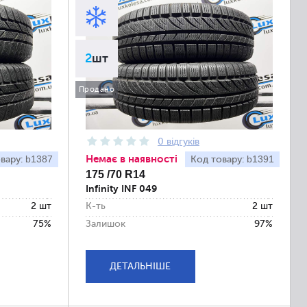
2
шт
Продано
0 відгуків
Немає в наявності
b1387
b1391
вару:
Код товару:
175 /70 R14
Infinity INF 049
2 шт
К-ть
2 шт
75%
Залишок
97%
ДЕТАЛЬНІШЕ