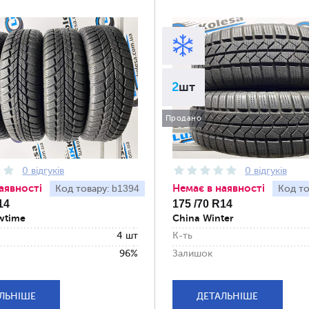
2
шт
Продано
0 відгуків
0 відгуків
аявності
Немає в наявності
b1394
Код товару:
Код то
14
175 /70 R14
wtime
China Winter
4 шт
К-ть
96%
Залишок
ЛЬНІШЕ
ДЕТАЛЬНІШЕ