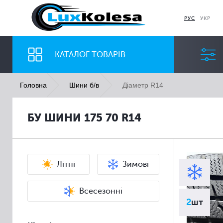
РУС
УКР
КАТАЛОГ ТОВАРІВ
Діаметр R14
Головна
Шини б/в
ШИНИ
ДИСКИ
БУ ШИНИ 175 70 R14
Ширина
Профіль
Всі
Всі
Літні
Зимові
Всесезонні
2
шт