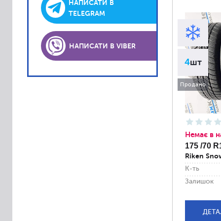
Lassa
НАПИСАТИ В
TELEGRAM
Laufenn
Matador
НАПИСАТИ В VIBER
Platin
4
шт
PointS
Roadstone
Продано
Sava
Semperit
Sportiva
Немає в н
Accelera
175 /70 R
Riken Sno
Achilles
К-ть
Alliance
Залишок
Altenzo
Amtel
ДЕТА