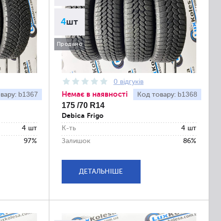
4
шт
Продано
0 відгуків
Немає в наявності
b1367
b1368
вару:
Код товару:
175 /70 R14
Debica Frigo
4 шт
К-ть
4 шт
97%
Залишок
86%
ДЕТАЛЬНІШЕ