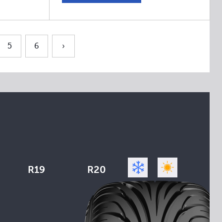
5
6
›
R19
R20