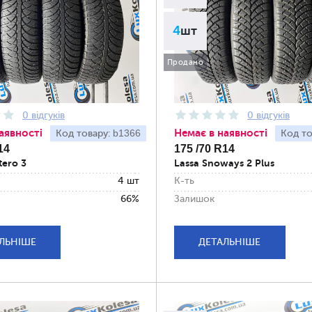
4
шт
Продано
0 відгуків
0 відгуків
аявності
Немає в наявності
b1366
Код товару:
Код то
14
175 /70 R14
tero 3
Lassa Snoways 2 Plus
4 шт
К-ть
66%
Залишок
ЛЬНІШЕ
ДЕТАЛЬНІШЕ