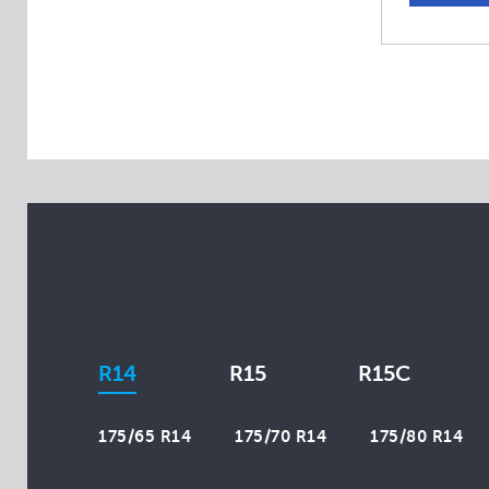
Aplus
Apollo
Arivo
Atlas
Atturo
Austone
Autogrip
Avon
Bars
Belshina
BlackLion
R14
R15
R15C
Brasa
Cachland
175/65 R14
175/70 R14
175/80 R14
Champiro