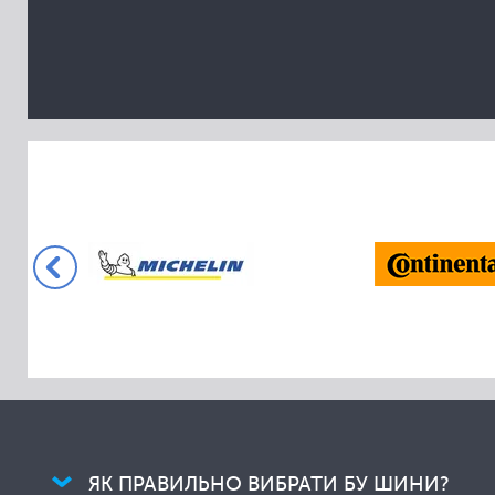
Collins
Comforser
Compasal
Cooper
Cordiant
Crossleader
Davanti
Dayton
Delinte
Dextero
Diamondback
Diplomat
Dmack
Doublestar
ЯК ПРАВИЛЬНО ВИБРАТИ БУ ШИНИ?