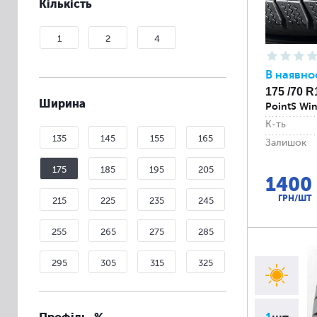
Кількість
1
2
4
В наявно
175 /70 R
Ширина
PointS Win
К-ть
135
145
155
165
Залишок
175
185
195
205
1400
ГРН/ШТ
215
225
235
245
255
265
275
285
295
305
315
325
335