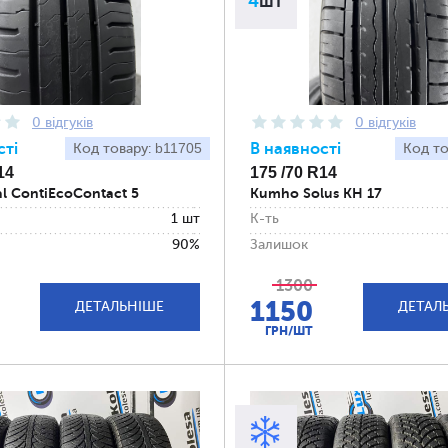
4
шт
0 відгуків
0 відгуків
сті
b11705
В наявності
Код товару:
Код то
14
175 /70 R14
al ContiEcoContact 5
Kumho Solus KH 17
1 шт
К-ть
90%
Залишок
1300
1150
ДЕТАЛЬНІШЕ
ДЕТАЛ
ГРН/ШТ