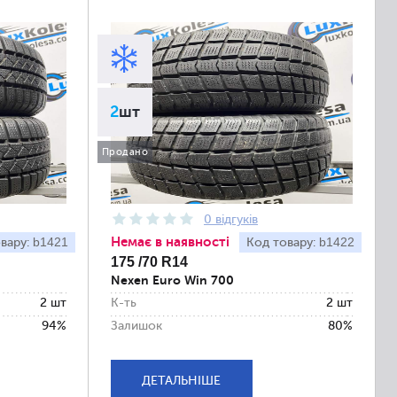
2
шт
Продано
0 відгуків
Немає в наявності
b1421
b1422
вару:
Код товару:
175 /70 R14
Nexen Euro Win 700
2 шт
К-ть
2 шт
94%
Залишок
80%
ДЕТАЛЬНІШЕ