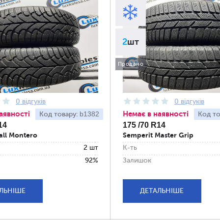
2
шт
Продано
0 відгуків
0 відгуків
аявності
Немає в наявності
b1382
Код товару:
Код то
14
175 /70 R14
tall Montero
Semperit Master Grip
2 шт
К-ть
92%
Залишок
ЛЬНІШЕ
ДЕТАЛЬНІШЕ