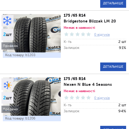
ДЕТАЛЬНІШЕ
175 /65 R14
Bridgestone Blizzak LM 20
Немає в наявності
2
шт
0 відгуків
К-ть
2 шт
Продано
Залишок
91%
Код товару:
b1203
ДЕТАЛЬНІШЕ
175 /65 R14
Nexen N Blue 4 Seasons
Немає в наявності
2
шт
0 відгуків
К-ть
2 шт
Продано
Залишок
94%
Код товару:
b1206