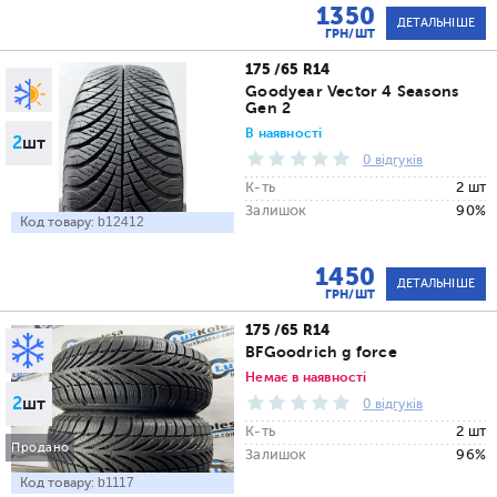
1350
ДЕТАЛЬНІШЕ
ГРН/ШТ
175 /65 R14
Goodyear Vector 4 Seasons
Gen 2
В наявності
2
шт
0 відгуків
К-ть
2 шт
Залишок
90%
Код товару:
b12412
1450
ДЕТАЛЬНІШЕ
ГРН/ШТ
175 /65 R14
BFGoodrich g force
Немає в наявності
2
шт
0 відгуків
К-ть
2 шт
Продано
Залишок
96%
Код товару:
b1117