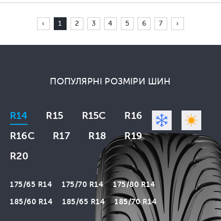
‹
1
2
3
4
5
6
7
›
ПОПУЛЯРНІ РОЗМІРИ ШИН
R14
R15
R15C
R16
R16C
R17
R18
R19
R20
175/65 R14
175/70 R14
175/80 R14
185/60 R14
185/65 R14
185/70 R14