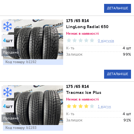
ДЕТАЛЬНІШЕ
175 /65 R14
LingLong Radial 650
Немає в наявності
4
шт
0 відгуків
К-ть
4 шт
Продано
Залишок
99%
Код товару:
b1192
ДЕТАЛЬНІШЕ
175 /65 R14
Tracmax Ice Plus
Немає в наявності
4
шт
1 відгук
К-ть
4 шт
Продано
Залишок
91%
Код товару:
b1193