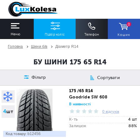
0
Меню
Підбір коліс
Телефон
Кошик
Головна
Шини б/в
Діаметр R14
ШИНИ
ДИСКИ
БУ ШИНИ 175 65 R14
Ширина
Профіль
Діаметр
Фільтр
Сортувати
Всі
Всі
Всі
175 /65 R14
Goodride SW 608
Сезон
Кількість
В наявності
4
шт
Всі
Всі
0 відгуків
К-ть
4 шт
Залишок
88%
Код товару:
b12456
ПІДІБРАТИ