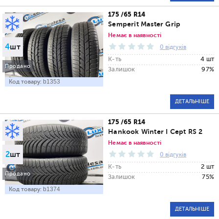
175 /65 R14
Semperit Master Grip
Немає в наявності
4
шт
0 відгуків
К-ть
4 шт
Продано
Залишок
97%
Код товару:
b1353
ДЕТАЛЬНІШЕ
175 /65 R14
Hankook Winter I Cept RS 2
Немає в наявності
2
шт
0 відгуків
К-ть
2 шт
Продано
Залишок
75%
Код товару:
b1374
ДЕТАЛЬНІШЕ