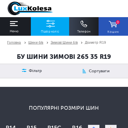
0
Меню
Підбір коліс
Телефон
Кошик
Головна
Шини б/в
Зимові Шини б/в
Діаметр R19
ШИНИ
ДИСКИ
БУ ШИНИ ЗИМОВІ 265 35 R19
Ширина
Профіль
Діаметр
Фільтр
Сортувати
Всі
Всі
Всі
Сезон
Кількість
Всі
Всі
ПОПУЛЯРНІ РОЗМІРИ ШИН
ПІДІБРАТИ
R14
R15
R15C
R16