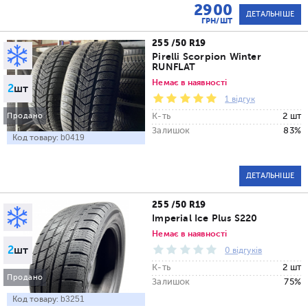
2900
ДЕТАЛЬНІШЕ
ГРН/ШТ
255 /50 R19
Pirelli Scorpion Winter
RUNFLAT
Немає в наявності
2
шт
1 відгук
К-ть
2 шт
Продано
Залишок
83%
Код товару:
b0419
ДЕТАЛЬНІШЕ
255 /50 R19
Imperial Ice Plus S220
Немає в наявності
2
шт
0 відгуків
К-ть
2 шт
Продано
Залишок
75%
Код товару:
b3251