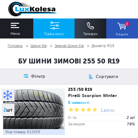
0
Меню
Підбір коліс
Телефон
Кошик
Головна
Шини б/в
Зимові Шини б/в
Діаметр R19
ШИНИ
ДИСКИ
БУ ШИНИ ЗИМОВІ 255 50 R19
Ширина
Профіль
Діаметр
Фільтр
Сортувати
Всі
Всі
Всі
255 /50 R19
Pirelli Scorpion Winter
Сезон
Кількість
В наявності
2
шт
Всі
Всі
1 відгук
К-ть
2 шт
Залишок
78%
Код товару:
b12429
ПІДІБРАТИ