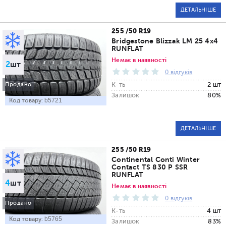
ДЕТАЛЬНІШЕ
255 /50 R19
Bridgestone Blizzak LM 25 4x4
RUNFLAT
Немає в наявності
2
шт
0 відгуків
К-ть
2 шт
Продано
Залишок
80%
Код товару:
b5721
ДЕТАЛЬНІШЕ
255 /50 R19
Continental Conti Winter
Contact TS 830 P SSR
RUNFLAT
4
шт
Немає в наявності
0 відгуків
Продано
К-ть
4 шт
Код товару:
b5765
Залишок
83%