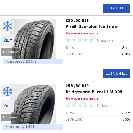
ДЕТАЛЬНІШЕ
255 /50 R19
Pirelli Scorpion Ice Snow
Немає в наявності
2
шт
0 відгуків
К-ть
2 шт
Продано
Залишок
80%
Код товару:
b3369
ДЕТАЛЬНІШЕ
255 /50 R19
Bridgestone Blizzak LM 005
Немає в наявності
2
шт
0 відгуків
К-ть
2 шт
Продано
Залишок
75%
Код товару:
b4011