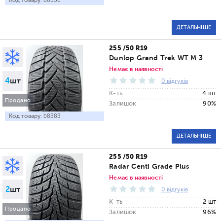
Код товару:
b8356
ДЕТАЛЬНІШЕ
255 /50 R19
Dunlop Grand Trek WT M 3
Немає в наявності
4
шт
0 відгуків
К-ть
4 шт
Продано
Залишок
90%
Код товару:
b8383
ДЕТАЛЬНІШЕ
255 /50 R19
Radar Centi Grade Plus
Немає в наявності
2
шт
0 відгуків
К-ть
2 шт
Продано
Залишок
96%