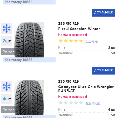
Код товару:
b8864
ДЕТАЛЬНІШЕ
255 /50 R19
Pirelli Scorpion Winter
Немає в наявності
2
шт
1 відгук
К-ть
2 шт
Продано
Залишок
85%
Код товару:
b8885
ДЕТАЛЬНІШЕ
255 /50 R19
Goodyear Ultra Grip Wrangler
RUNFLAT
Немає в наявності
4
шт
0 відгуків
К-ть
4 шт
Продано
Залишок
95%
Код товару:
b8937