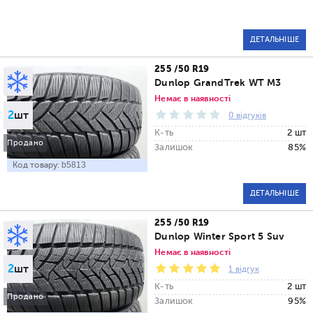
ДЕТАЛЬНІШЕ
255 /50 R19
Dunlop GrandTrek WT M3
Немає в наявності
2
шт
0 відгуків
К-ть
2 шт
Продано
Залишок
85%
Код товару:
b5813
ДЕТАЛЬНІШЕ
255 /50 R19
Dunlop Winter Sport 5 Suv
Немає в наявності
2
шт
1 відгук
К-ть
2 шт
Продано
Залишок
95%