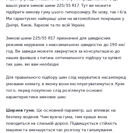
вашої уваги зимові шини 225/55 R17. Тут ви можете
підібрати зимову гуму цього типорозміру. Як нову, так і б/в.
Ми гарантуємо найкращі ціни на автомобільні покришки у
Дніпрі, Києві, Харкові та по всій Україні.
Зимові шини 225/55 R17 призначені для швидкісних
режимів керування з максимальною швидкістю до 190 км/
год. Ви завжди можете звернутися за консультацією до
наших фахівців з питань оптимального підбору та купівлі
тих шин, які вам необхідні.
Для правильного підбору шин слід керуватися насамперед
умовами клімату, в якому вони експлуатуватимуться. Крім
того, перед покупкою слід розглянути основні
характеристики зимових шин:
Ширина гуми.
Це основний параметр, що впливає на
безпеку водіння. Чим вужча гума, тим краще вона
поводиться на слизькій дорозі. Підвищується стійкість
машини та зменшується час розгону та гальмування.