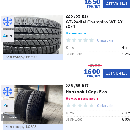
1650
ДЕТАЛЬНІШЕ
ГРН/ШТ
225 /55 R17
GT-Radial Champiro WT AX
x2x4
В наявності
4
шт
0 відгуків
К-ть
4 шт
Залишок
92%
Код товару:
b8290
2000
1600
ДЕТАЛЬНІШЕ
ГРН/ШТ
225 /55 R17
Hankook I Cept Evo
Немає в наявності
2
шт
0 відгуків
К-ть
2 шт
Продано
Залишок
80%
Код товару:
b0253