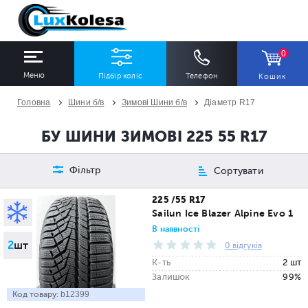
0
Меню
Підбір коліс
Телефон
Кошик
Головна
Шини б/в
Зимові Шини б/в
Діаметр R17
ШИНИ
ДИСКИ
БУ ШИНИ ЗИМОВІ 225 55 R17
Ширина
Профіль
Діаметр
Фільтр
Сортувати
Всі
Всі
Всі
225 /55 R17
Sailun Ice Blazer Alpine Evo 1
Сезон
Кількість
В наявності
2
шт
Всі
Всі
0 відгуків
К-ть
2 шт
Залишок
99%
Код товару:
b12399
ПІДІБРАТИ