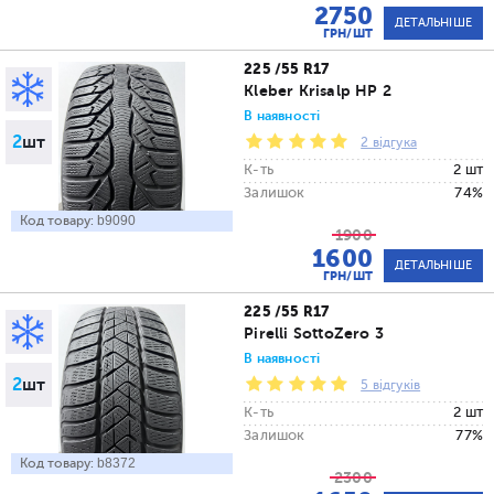
2750
ДЕТАЛЬНІШЕ
ГРН/ШТ
225 /55 R17
Kleber Krisalp HP 2
В наявності
2
шт
2 відгука
К-ть
2 шт
Залишок
74%
Код товару:
b9090
1900
1600
ДЕТАЛЬНІШЕ
ГРН/ШТ
225 /55 R17
Pirelli SottoZero 3
В наявності
2
шт
5 відгуків
К-ть
2 шт
Залишок
77%
Код товару:
b8372
2300