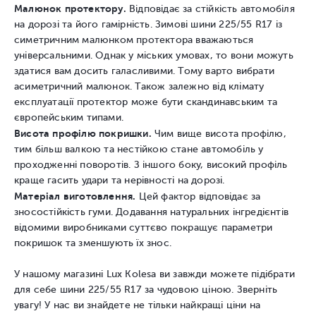
Малюнок протектору.
Відповідає за стійкість автомобіля
на дорозі та його гамірність. Зимові шини 225/55 R17 із
симетричним малюнком протектора вважаються
універсальними. Однак у міських умовах, то вони можуть
здатися вам досить галасливими. Тому варто вибрати
асиметричний малюнок. Також залежно від клімату
експлуатації протектор може бути скандинавським та
європейським типами.
Висота профілю покришки.
Чим вище висота профілю,
тим більш валкою та нестійкою стане автомобіль у
проходженні поворотів. З іншого боку, високий профіль
краще гасить удари та нерівності на дорозі.
Матеріал виготовлення.
Цей фактор відповідає за
зносостійкість гуми. Додавання натуральних інгредієнтів
відомими виробниками суттєво покращує параметри
покришок та зменшують їх знос.
У нашому магазині Lux Kolesa ви завжди можете підібрати
для себе шини 225/55 R17 за чудовою ціною. Зверніть
увагу! У нас ви знайдете не тільки найкращі ціни на