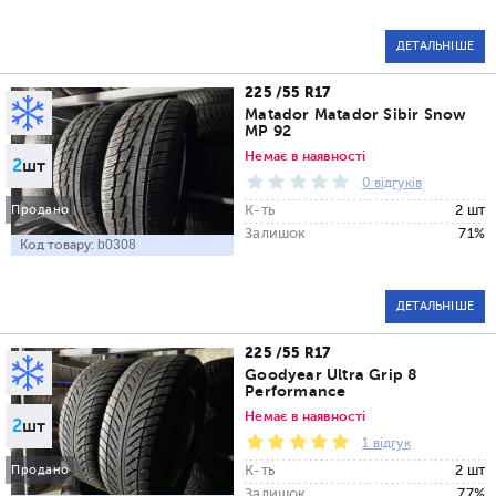
ДЕТАЛЬНІШЕ
225 /55 R17
Matador Matador Sibir Snow
MP 92
Немає в наявності
2
шт
0 відгуків
К-ть
2 шт
Продано
Залишок
71%
Код товару:
b0308
ДЕТАЛЬНІШЕ
225 /55 R17
Goodyear Ultra Grip 8
Performance
Немає в наявності
2
шт
1 відгук
К-ть
2 шт
Продано
Залишок
77%