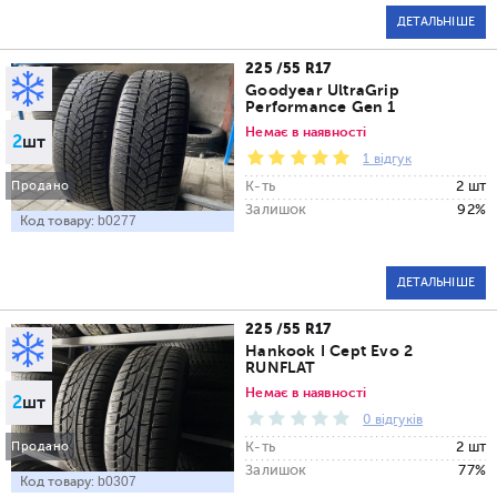
ДЕТАЛЬНІШЕ
225 /55 R17
Goodyear UltraGrip
Performance Gen 1
Немає в наявності
2
шт
1 відгук
К-ть
2 шт
Продано
Залишок
92%
Код товару:
b0277
ДЕТАЛЬНІШЕ
225 /55 R17
Hankook I Cept Evo 2
RUNFLAT
Немає в наявності
2
шт
0 відгуків
К-ть
2 шт
Продано
Залишок
77%
Код товару:
b0307