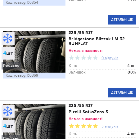
Код товару:
b0354
ДЕТАЛЬНІШЕ
225 /55 R17
Bridgestone Blizzak LM 32
RUNFLAT
Немає в наявності
4
шт
0 відгуків
К-ть
4 шт
Продано
Залишок
80%
Код товару:
b0369
ДЕТАЛЬНІШЕ
225 /55 R17
Pirelli SottoZero 3
Немає в наявності
4
шт
5 відгуків
К-ть
4 шт
Продано