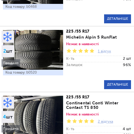
Код товару:
b0468
ДЕТАЛЬНІШЕ
225 /55 R17
Michelin Alpin 5 RunFlat
Немає в наявності
2
шт
1 відгук
К-ть
2 шт
Продано
Залишок
96%
Код товару:
b0520
ДЕТАЛЬНІШЕ
225 /55 R17
Continental Conti Winter
Contact TS 850
Немає в наявності
4
шт
2 відгука
К-ть
4 шт
Продано