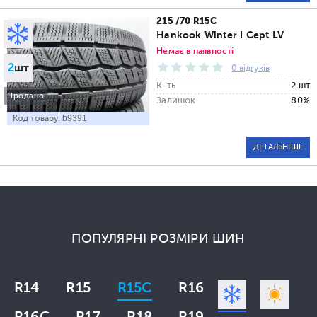
215 /70 R15C
Hankook Winter I Cept LV
Немає в наявності
2
шт
0 відгуків
К-ть
2 шт
Продано
Залишок
80%
Код товару:
b9391
ДЕТАЛЬНІШЕ
ПОПУЛЯРНІ РОЗМІРИ ШИН
R14
R15
R15C
R16
R16C
R17
R18
R19