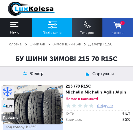
0
Меню
Підбір коліс
Телефон
Кошик
Головна
Шини б/в
Зимові Шини б/в
Діаметр R15C
ШИНИ
ДИСКИ
БУ ШИНИ ЗИМОВІ 215 70 R15C
Ширина
Профіль
Діаметр
Фільтр
Сортувати
Всі
Всі
Всі
215 /70 R15C
Michelin Michelin Agilis Alpin
Сезон
Кількість
Немає в наявності
4
шт
Всі
Всі
0 відгуків
К-ть
4 шт
Продано
Залишок
85%
Код товару:
b1359
ПІДІБРАТИ