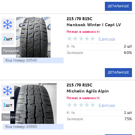
ДЕТАЛЬНІШЕ
215 /70 R15C
Hankook Winter I Cept LV
Немає в наявності
2
шт
0 відгуків
К-ть
2 шт
Продано
Залишок
60%
Код товару:
b3540
ДЕТАЛЬНІШЕ
215 /70 R15C
Michelin Agilis Alpin
Немає в наявності
1
шт
0 відгуків
К-ть
1 шт
Продано
Залишок
75%
Код товару:
b3660