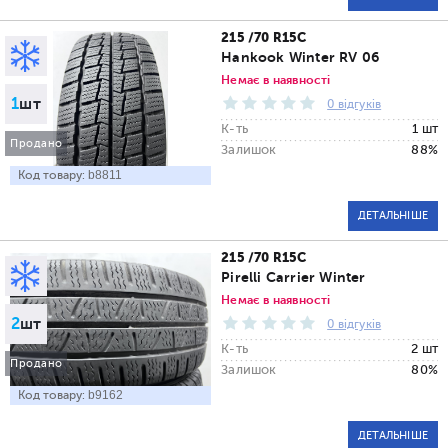
215 /70 R15C
Hankook Winter RV 06
Немає в наявності
1
шт
0 відгуків
К-ть
1 шт
Продано
Залишок
88%
Код товару:
b8811
ДЕТАЛЬНІШЕ
215 /70 R15C
Pirelli Carrier Winter
Немає в наявності
2
шт
0 відгуків
К-ть
2 шт
Продано
Залишок
80%
Код товару:
b9162
ДЕТАЛЬНІШЕ