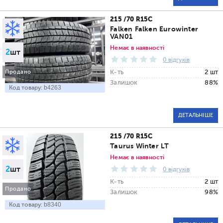
215 /70 R15C
Falken Falken Eurowinter
VAN01
Немає в наявності
2
шт
0 відгуків
К-ть
2 шт
Продано
Залишок
88%
Код товару:
b4263
ДЕТАЛЬНІШЕ
215 /70 R15C
Taurus Winter LT
Немає в наявності
2
шт
0 відгуків
К-ть
2 шт
Продано
Залишок
98%
Код товару:
b8340