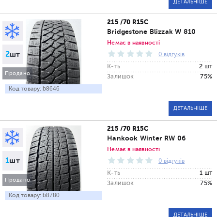
ДЕТАЛЬНІШЕ
215 /70 R15C
Bridgestone Blizzak W 810
Немає в наявності
2
шт
0 відгуків
К-ть
2 шт
Продано
Залишок
75%
Код товару:
b8646
ДЕТАЛЬНІШЕ
215 /70 R15C
Hankook Winter RW 06
Немає в наявності
1
шт
0 відгуків
К-ть
1 шт
Продано
Залишок
75%
Код товару:
b8780
ДЕТАЛЬНІШЕ