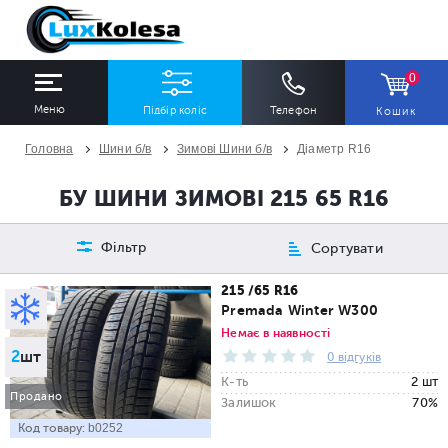
0
Меню
Підбір коліс
Телефон
Кошик
Головна
Шини б/в
Зимові Шини б/в
Діаметр R16
ШИНИ
ДИСКИ
БУ ШИНИ ЗИМОВІ 215 65 R16
Ширина
Профіль
Діаметр
Фільтр
Сортувати
Всі
Всі
Всі
215 /65 R16
Premada Winter W300
Сезон
Кількість
Немає в наявності
2
шт
Всі
Всі
0 відгуків
К-ть
2 шт
Продано
Залишок
70%
Код товару:
b0252
ПІДІБРАТИ