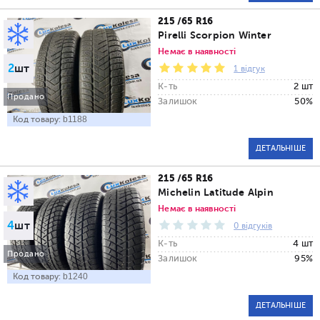
215 /65 R16
Pirelli Scorpion Winter
Немає в наявності
2
шт
1 відгук
К-ть
2 шт
Продано
Залишок
50%
Код товару:
b1188
ДЕТАЛЬНІШЕ
215 /65 R16
Michelin Latitude Alpin
Немає в наявності
4
шт
0 відгуків
К-ть
4 шт
Продано
Залишок
95%
Код товару:
b1240
ДЕТАЛЬНІШЕ