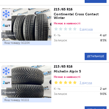
215 /65 R16
Continental Cross Contact
Winter
Немає в наявності
4
шт
0 відгуків
К-ть
4 шт
Продано
Залишок
85%
Код товару:
b1104
ДЕТАЛЬНІШЕ
215 /65 R16
Michelin Alpin 5
Немає в наявності
2
шт
3 відгука
К-ть
2 шт
Продано
Залишок
90%
Код товару:
b1111