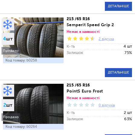
ДЕТАЛЬНІШЕ
215 /65 R16
Semperit Speed Grip 2
Немає в наявності
4
шт
2 відгука
К-ть
4 шт
Продано
Залишок
75%
Код товару:
b0258
ДЕТАЛЬНІШЕ
215 /65 R16
PointS Euro Frost
Немає в наявності
2
шт
0 відгуків
К-ть
2 шт
Продано
Залишок
63%
Код товару:
b0264