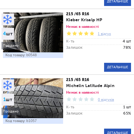
ДЕТАЛЬНІШЕ
215 /65 R16
Kleber Krisalp HP
Немає в наявності
4
шт
1 відгук
К-ть
4 шт
Продано
Залишок
78%
Код товару:
b0548
ДЕТАЛЬНІШЕ
215 /65 R16
Michelin Latitude Alpin
Немає в наявності
1
шт
0 відгуків
К-ть
1 шт
Продано
Залишок
65%
Код товару:
b1057
ДЕТАЛЬНІШЕ