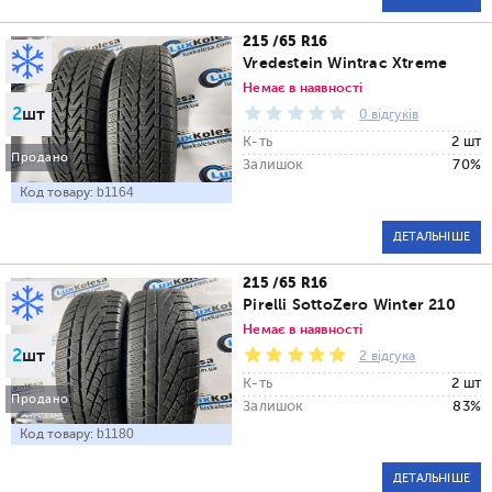
215 /65 R16
Vredestein Wintrac Xtreme
Немає в наявності
2
шт
0 відгуків
К-ть
2 шт
Продано
Залишок
70%
Код товару:
b1164
ДЕТАЛЬНІШЕ
215 /65 R16
Pirelli SottoZero Winter 210
Немає в наявності
2
шт
2 відгука
К-ть
2 шт
Продано
Залишок
83%
Код товару:
b1180
ДЕТАЛЬНІШЕ