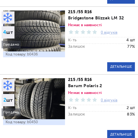
215 /55 R16
Bridgestone Blizzak LM 32
Немає в наявності
4
шт
0 відгуків
К-ть
4 шт
Продано
Залишок
77%
Код товару:
b0436
ДЕТАЛЬНІШЕ
215 /55 R16
Barum Polaris 2
Немає в наявності
2
шт
0 відгуків
К-ть
2 шт
Продано
Залишок
83%
Код товару:
b0450
ДЕТАЛЬНІШЕ