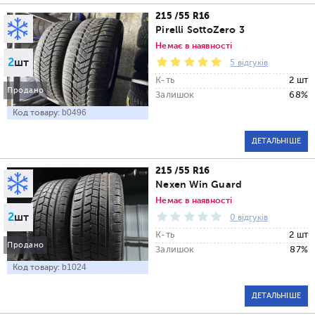
215 /55 R16
Pirelli SottoZero 3
Немає в наявності
2
шт
5 відгуків
К-ть
2 шт
Продано
Залишок
68%
Код товару:
b0496
ДЕТАЛЬНІШЕ
215 /55 R16
Nexen Win Guard
Немає в наявності
2
шт
0 відгуків
К-ть
2 шт
Продано
Залишок
87%
Код товару:
b1024
ДЕТАЛЬНІШЕ