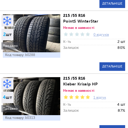
ДЕТАЛЬНІШЕ
215 /55 R16
PointS WinterStar
Немає в наявності
2
шт
0 відгуків
К-ть
2 шт
Продано
Залишок
80%
Код товару:
b0288
ДЕТАЛЬНІШЕ
215 /55 R16
Kleber Krisalp HP
Немає в наявності
4
шт
1 відгук
К-ть
4 шт
Продано
Залишок
87%
Код товару:
b0313