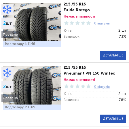
215 /55 R16
Fulda Rotego
Немає в наявності
2
шт
0 відгуків
К-ть
2 шт
Продано
Залишок
73%
Код товару:
b1146
ДЕТАЛЬНІШЕ
215 /55 R16
Pneumant PN 150 WinTec
Немає в наявності
2
шт
0 відгуків
К-ть
2 шт
Продано
Залишок
78%
Код товару:
b1165
ДЕТАЛЬНІШЕ