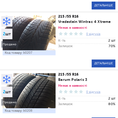
ДЕТАЛЬНІШЕ
215 /55 R16
Vredestein Wintrac 4 Xtreme
Немає в наявності
2
шт
0 відгуків
К-ть
2 шт
Продано
Залишок
70%
Код товару:
b0207
ДЕТАЛЬНІШЕ
215 /55 R16
Barum Polaris 3
Немає в наявності
2
шт
0 відгуків
К-ть
2 шт
Продано
Залишок
80%
Код товару:
b0208