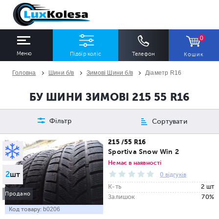
0
Меню
Підбір коліс
Телефон
Кошик
Головна
Шини б/в
Зимові Шини б/в
Діаметр R16
ШИНИ
ДИСКИ
БУ ШИНИ ЗИМОВІ 215 55 R16
Ширина
Профіль
Діаметр
Фільтр
Сортувати
Всі
Всі
Всі
215 /55 R16
Sportiva Snow Win 2
Сезон
Кількість
Немає в наявності
2
шт
Всі
Всі
0 відгуків
К-ть
2 шт
Продано
Залишок
70%
Код товару:
b0206
ПІДІБРАТИ