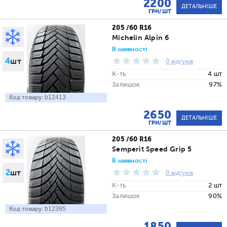
2200
ДЕТАЛЬНІШЕ
ГРН/ШТ
205 /60 R16
Michelin Alpin 6
В наявності
4
шт
0 відгуків
К-ть
4 шт
Залишок
97%
Код товару:
b12413
2650
ДЕТАЛЬНІШЕ
ГРН/ШТ
205 /60 R16
Semperit Speed Grip 5
В наявності
2
шт
0 відгуків
К-ть
2 шт
Залишок
90%
Код товару:
b12395
1850