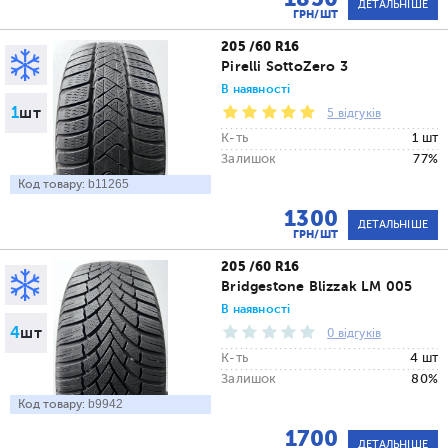
ДЕТАЛЬНІШЕ
ГРН/ШТ
205 /60 R16
Pirelli SottoZero 3
В наявності
1
шт
5 відгуків
К-ть
1 шт
Залишок
77%
Код товару:
b11265
1300
ДЕТАЛЬНІШЕ
ГРН/ШТ
205 /60 R16
Bridgestone Blizzak LM 005
В наявності
4
шт
0 відгуків
К-ть
4 шт
Залишок
80%
Код товару:
b9942
1700
ДЕТАЛЬНІШЕ