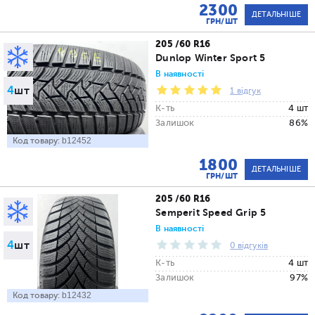
2300
ДЕТАЛЬНІШЕ
ГРН/ШТ
205 /60 R16
Dunlop Winter Sport 5
В наявності
4
шт
1 відгук
К-ть
4 шт
Залишок
86%
Код товару:
b12452
1800
ДЕТАЛЬНІШЕ
ГРН/ШТ
205 /60 R16
Semperit Speed Grip 5
В наявності
4
шт
0 відгуків
К-ть
4 шт
Залишок
97%
Код товару:
b12432