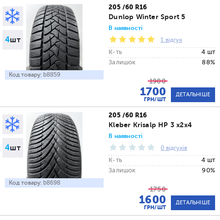
205 /60 R16
Dunlop Winter Sport 5
В наявності
4
шт
1 відгук
К-ть
4 шт
Залишок
88%
Код товару:
b8859
1900
1700
ДЕТАЛЬНІШЕ
ГРН/ШТ
205 /60 R16
Kleber Krisalp HP 3 x2x4
В наявності
4
шт
0 відгуків
К-ть
4 шт
Залишок
90%
Код товару:
b8698
1750
1600
ДЕТАЛЬНІШЕ
ГРН/ШТ