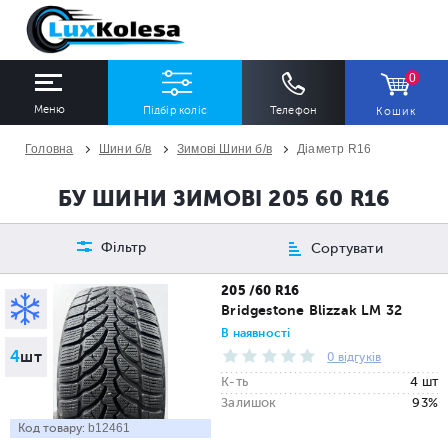
0
Меню
Підбір коліс
Телефон
Кошик
Головна
Шини б/в
Зимові Шини б/в
Діаметр R16
ШИНИ
ДИСКИ
БУ ШИНИ ЗИМОВІ 205 60 R16
Ширина
Профіль
Діаметр
Фільтр
Сортувати
Всі
Всі
Всі
205 /60 R16
Bridgestone Blizzak LM 32
Сезон
Кількість
В наявності
4
шт
Всі
Всі
0 відгуків
К-ть
4 шт
Залишок
93%
Код товару:
b12461
ПІДІБРАТИ