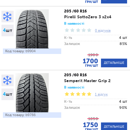
ГРН/ШТ
205 /60 R16
Pirelli SottoZero 3 x2x4
В наявності
4
шт
0 відгуків
К-ть
4 шт
Залишок
85%
Код товару:
b9904
1900
1700
ДЕТАЛЬНІШЕ
ГРН/ШТ
205 /60 R16
Semperit Master Grip 2
В наявності
4
шт
1 відгук
К-ть
4 шт
Залишок
90%
Код товару:
b9766
1850
1750
ДЕТАЛЬНІШЕ
ГРН/ШТ