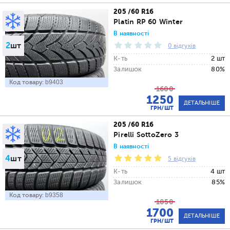
205 /60 R16
Platin RP 60 Winter
В наявності
2
шт
0 відгуків
К-ть
2 шт
Залишок
80%
Код товару:
b9403
1600
1250
ДЕТАЛЬНІШЕ
ГРН/ШТ
205 /60 R16
Pirelli SottoZero 3
В наявності
4
шт
5 відгуків
К-ть
4 шт
Залишок
85%
Код товару:
b9358
1850
1700
ДЕТАЛЬНІШЕ
ГРН/ШТ