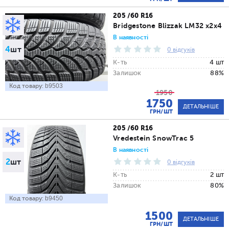
205 /60 R16
Bridgestone Blizzak LM32 x2x4
В наявності
4
шт
0 відгуків
К-ть
4 шт
Залишок
88%
Код товару:
b9503
1950
1750
ДЕТАЛЬНІШЕ
ГРН/ШТ
205 /60 R16
Vredestein SnowTrac 5
В наявності
2
шт
0 відгуків
К-ть
2 шт
Залишок
80%
Код товару:
b9450
1500
ДЕТАЛЬНІШЕ
ГРН/ШТ