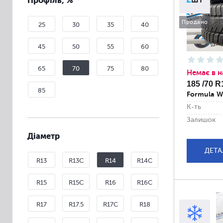
Профіль, %
Продано
25
30
35
40
45
50
55
60
65
70
75
80
Немає в н
185 /70 R
85
Formula W
К-ть
Залишок
Діаметр
ДЕТА
R13
R13C
R14
R14C
R15
R15C
R16
R16C
R17
R17.5
R17C
R18