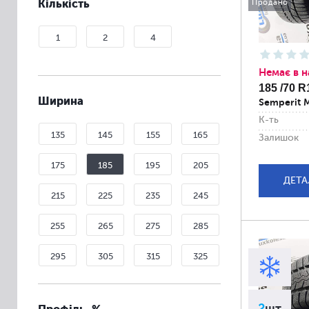
Кількість
Продано
1
2
4
Немає в н
185 /70 R
Ширина
Semperit M
К-ть
135
145
155
165
Залишок
175
185
195
205
ДЕТА
215
225
235
245
255
265
275
285
295
305
315
325
335
2
шт