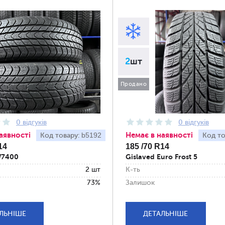
2
шт
Продано
0 відгуків
0 відгуків
аявності
Немає в наявності
b5192
Код товару:
Код то
14
185 /70 R14
W7400
Gislaved Euro Frost 5
2 шт
К-ть
73%
Залишок
ЛЬНІШЕ
ДЕТАЛЬНІШЕ