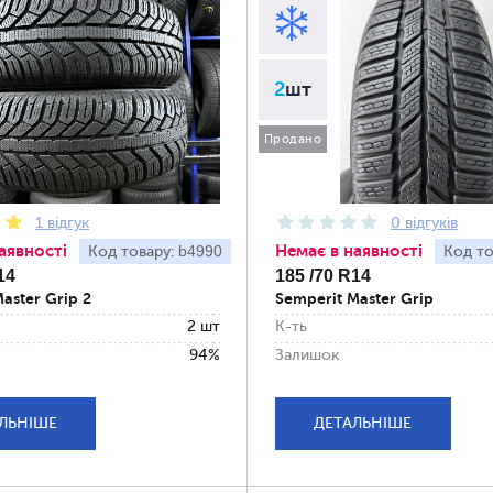
2
шт
Продано
1 відгук
0 відгуків
аявності
Немає в наявності
b4990
Код товару:
Код то
14
185 /70 R14
aster Grip 2
Semperit Master Grip
2 шт
К-ть
94%
Залишок
ЛЬНІШЕ
ДЕТАЛЬНІШЕ