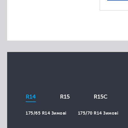
Aplus
Apollo
Arivo
Atlas
Atturo
Austone
Autogrip
Avon
Bars
Belshina
BlackLion
R14
R15
R15C
Brasa
Cachland
175/65 R14 Зимові
175/70 R14 Зимові
Champiro