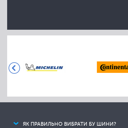
Collins
Comforser
Compasal
Cooper
Cordiant
Crossleader
Davanti
Dayton
Delinte
Dextero
Diamondback
Diplomat
Dmack
Doublestar
ЯК ПРАВИЛЬНО ВИБРАТИ БУ ШИНИ?