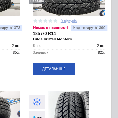
Продано
0 відгуків
Немає в наявності
b1373
b1390
вару:
Код товару:
185 /70 R14
Fulda Kristall Montero
2 шт
К-ть
2 шт
85%
Залишок
82%
ДЕТАЛЬНІШЕ
4
шт