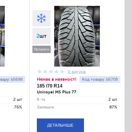
2
шт
Продано
0 відгуків
Немає в наявності
b5698
b5708
вару:
Код товару:
185 /70 R14
Uniroyal MS Plus 77
2 шт
К-ть
2 шт
76%
Залишок
87%
ДЕТАЛЬНІШЕ