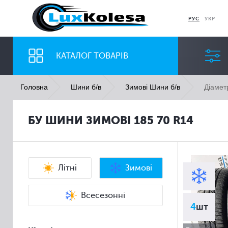
РУС
УКР
КАТАЛОГ ТОВАРІВ
Діамет
Головна
Шини б/в
Зимові Шини б/в
ШИНИ
ДИСКИ
БУ ШИНИ ЗИМОВІ 185 70 R14
Ширина
Профіль
Всі
Всі
Літні
Зимові
Всесезонні
4
шт