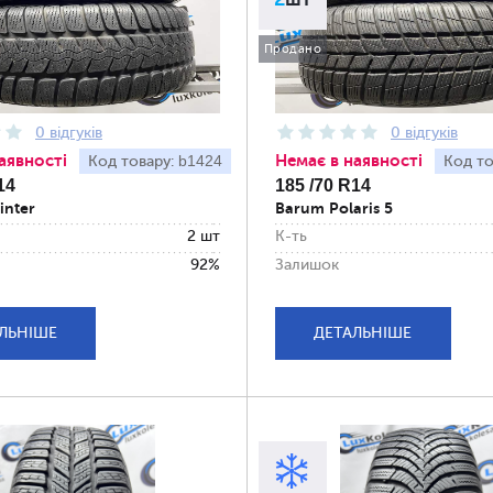
Продано
0 відгуків
0 відгуків
аявності
Немає в наявності
b1424
Код товару:
Код то
14
185 /70 R14
inter
Barum Polaris 5
2 шт
К-ть
92%
Залишок
ЛЬНІШЕ
ДЕТАЛЬНІШЕ