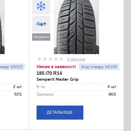
4
шт
Продано
0 відгуків
Немає в наявності
b5023
b5109
вару:
Код товару:
185 /70 R14
Semperit Master Grip
2 шт
К-ть
4 шт
92%
Залишок
86%
ДЕТАЛЬНІШЕ