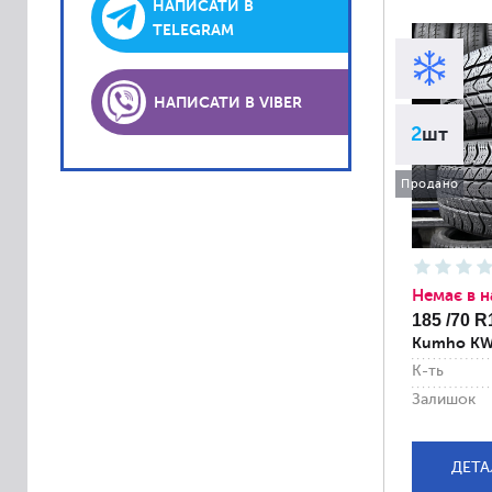
Lassa
НАПИСАТИ В
TELEGRAM
Laufenn
Matador
НАПИСАТИ В VIBER
Platin
2
шт
PointS
Roadstone
Продано
Sava
Semperit
Sportiva
Немає в н
Accelera
185 /70 R
Kumho K
Achilles
К-ть
Alliance
Залишок
Altenzo
Amtel
ДЕТА