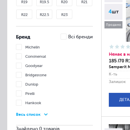
R19
R19.5
R20
R21
4
шт
R22
R22.5
R23
Продано
Бренд
Всі бренди
Michelin
Немає в н
Continental
185 /70 R
Goodyear
Semperit M
К-ть
Bridgestone
Залишок
Dunlop
Pirelli
ДЕТА
Hankook
Nexen
Весь список
Nokian
Знайдено 0 товарів