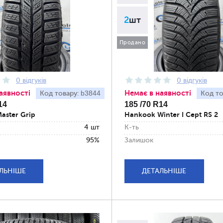
2
шт
Продано
0 відгуків
0 відгуків
аявності
Немає в наявності
b3844
Код товару:
Код то
14
185 /70 R14
aster Grip
Hankook Winter I Cept RS 2
4 шт
К-ть
95%
Залишок
ЛЬНІШЕ
ДЕТАЛЬНІШЕ