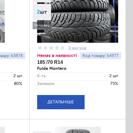
2
шт
Продано
0 відгуків
Немає в наявності
b3878
b4977
вару:
Код товару:
185 /70 R14
Fulda Montero
2 шт
К-ть
2 шт
80%
Залишок
75%
ДЕТАЛЬНІШЕ