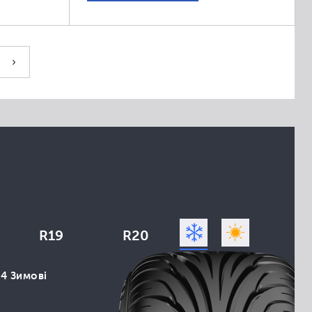
›
R19
R20
14 Зимові