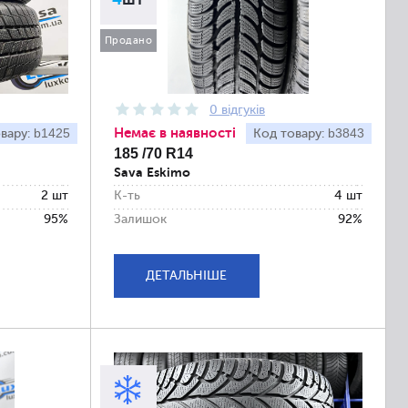
Продано
0 відгуків
Немає в наявності
b1425
b3843
вару:
Код товару:
185 /70 R14
Sava Eskimo
2 шт
К-ть
4 шт
95%
Залишок
92%
ДЕТАЛЬНІШЕ