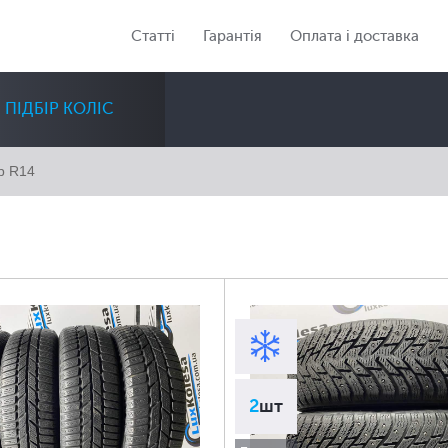
Статті
Гарантія
Оплата і доставка
ПІДБІР КОЛІС
р R14
Діаметр
Сезон
Кількість
Всі
Всі
Всі
2
шт