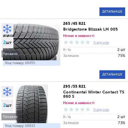
ДЕТАЛЬНІШЕ
265 /45 R21
Bridgestone Blizzak LM 005
Немає в наявності
2
шт
0 відгуків
К-ть
2 шт
Продано
Залишок
75%
Код товару:
b8455
ДЕТАЛЬНІШЕ
295 /35 R21
Continental Winter Contact TS
860 S
Немає в наявності
2
шт
0 відгуків
К-ть
2 шт
Продано
Залишок
73%
Код товару:
b8833