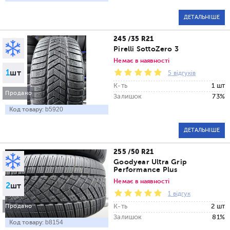
ДЕТАЛЬНІШЕ
245 /35 R21
Pirelli SottoZero 3
Немає в наявності
1
шт
5 відгуків
К-ть
1 шт
Продано
Залишок
73%
Код товару:
b5920
ДЕТАЛЬНІШЕ
255 /50 R21
Goodyear Ultra Grip
Performance Plus
Немає в наявності
2
шт
1 відгук
К-ть
2 шт
Продано
Залишок
81%
Код товару:
b8154