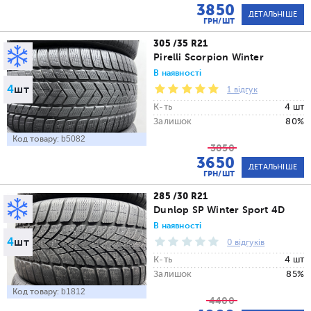
3850
ДЕТАЛЬНІШЕ
ГРН/ШТ
305 /35 R21
Pirelli Scorpion Winter
В наявності
4
шт
1 відгук
К-ть
4 шт
Залишок
80%
Код товару:
b5082
3850
3650
ДЕТАЛЬНІШЕ
ГРН/ШТ
285 /30 R21
Dunlop SP Winter Sport 4D
В наявності
4
шт
0 відгуків
К-ть
4 шт
Залишок
85%
Код товару:
b1812
4400