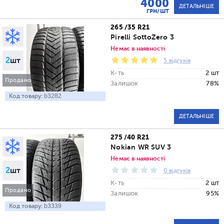
4000
ДЕТАЛЬНІШЕ
ГРН/ШТ
265 /35 R21
Pirelli SottoZero 3
Немає в наявності
2
шт
5 відгуків
К-ть
2 шт
Продано
Залишок
78%
Код товару:
b3282
ДЕТАЛЬНІШЕ
275 /40 R21
Nokian WR SUV 3
Немає в наявності
2
шт
0 відгуків
К-ть
2 шт
Продано
Залишок
95%
Код товару:
b3339