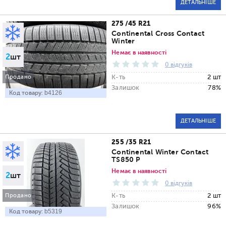
ДЕТАЛЬНІШЕ
275 /45 R21
Continental Cross Contact
Winter
Немає в наявності
2
шт
0 відгуків
К-ть
2 шт
Продано
Залишок
78%
Код товару:
b4126
ДЕТАЛЬНІШЕ
255 /35 R21
Continental Winter Contact
TS850 P
Немає в наявності
2
шт
0 відгуків
К-ть
2 шт
Продано
Залишок
96%
Код товару:
b5319