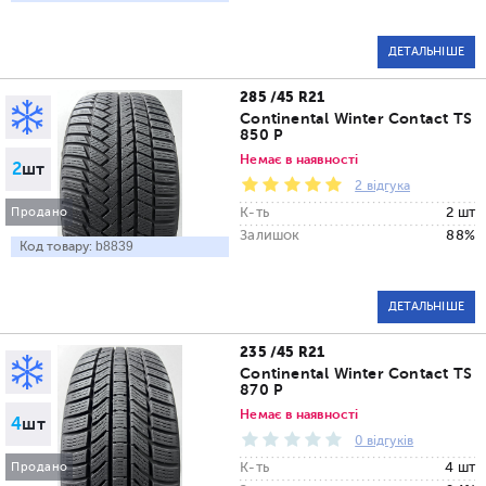
ДЕТАЛЬНІШЕ
285 /45 R21
Continental Winter Contact TS
850 P
Немає в наявності
2
шт
2 відгука
К-ть
2 шт
Продано
Залишок
88%
Код товару:
b8839
ДЕТАЛЬНІШЕ
235 /45 R21
Continental Winter Contact TS
870 P
Немає в наявності
4
шт
0 відгуків
К-ть
4 шт
Продано