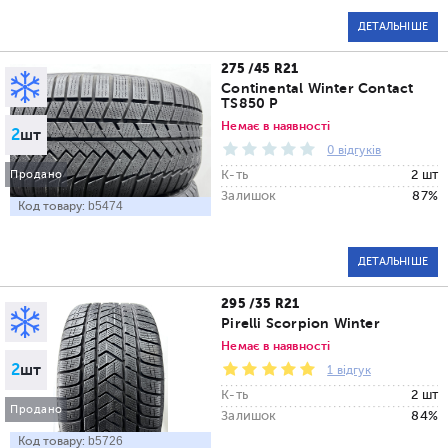
ДЕТАЛЬНІШЕ
275 /45 R21
Continental Winter Contact
TS850 P
Немає в наявності
2
шт
0 відгуків
К-ть
2 шт
Продано
Залишок
87%
Код товару:
b5474
ДЕТАЛЬНІШЕ
295 /35 R21
Pirelli Scorpion Winter
Немає в наявності
2
шт
1 відгук
К-ть
2 шт
Продано
Залишок
84%
Код товару:
b5726