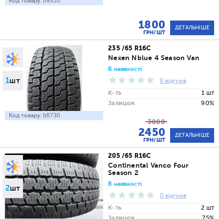
Код товару:
b9353
1800
ДЕТАЛЬНІШЕ
ГРН/ШТ
235 /65 R16C
Nexen Nblue 4 Season Van
В наявності
1
шт
0 відгуків
К-ть
1 шт
Залишок
90%
Код товару:
b8730
3000
2450
ДЕТАЛЬНІШЕ
ГРН/ШТ
205 /65 R16C
Continental Vanco Four
Season 2
В наявності
2
шт
0 відгуків
К-ть
2 шт
Залишок
75%