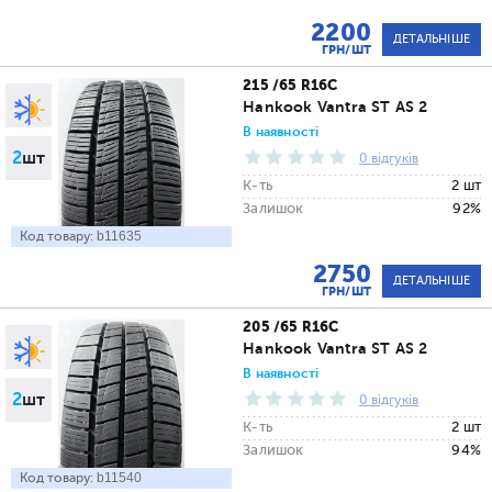
2200
ДЕТАЛЬНІШЕ
ГРН/ШТ
215 /65 R16C
Hankook Vantra ST AS 2
В наявності
2
шт
0 відгуків
К-ть
2 шт
Залишок
92%
Код товару:
b11635
2750
ДЕТАЛЬНІШЕ
ГРН/ШТ
205 /65 R16C
Hankook Vantra ST AS 2
В наявності
2
шт
0 відгуків
К-ть
2 шт
Залишок
94%
Код товару:
b11540