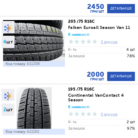
2450
ДЕТАЛЬНІШЕ
ГРН/ШТ
205 /75 R16C
Falken Euroall Season Van 11
В наявності
4
шт
0 відгуків
К-ть
4 шт
Залишок
78%
Код товару:
b11208
2000
ДЕТАЛЬНІШЕ
ГРН/ШТ
195 /75 R16C
Continental VanContact 4
Season
В наявності
2
шт
0 відгуків
К-ть
2 шт
Залишок
97%
Код товару:
b11162