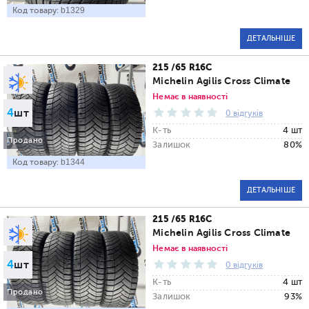
Код товару:
b1329
ДЕТАЛЬНІШЕ
215 /65 R16C
Michelin Agilis Cross Climate
Немає в наявності
4
шт
0 відгуків
К-ть
4 шт
Продано
Залишок
80%
Код товару:
b1344
ДЕТАЛЬНІШЕ
215 /65 R16C
Michelin Agilis Cross Climate
Немає в наявності
4
шт
0 відгуків
К-ть
4 шт
Продано
Залишок
93%