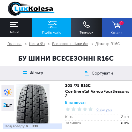
0
Меню
Підбір коліс
Телефон
Кошик
Головна
Шини б/в
Всесезонні Шини б/в
Діаметр R16C
ШИНИ
ДИСКИ
БУ ШИНИ ВСЕСЕЗОННІ R16C
Ширина
Профіль
Діаметр
Фільтр
Сортувати
Всі
Всі
Всі
205 /75 R16C
Continental VancoFourSeasons
2
Сезон
Кількість
В наявності
2
шт
Всі
Всі
0 відгуків
К-ть
2 шт
Залишок
80%
Код товару:
b11998
ПІДІБРАТИ