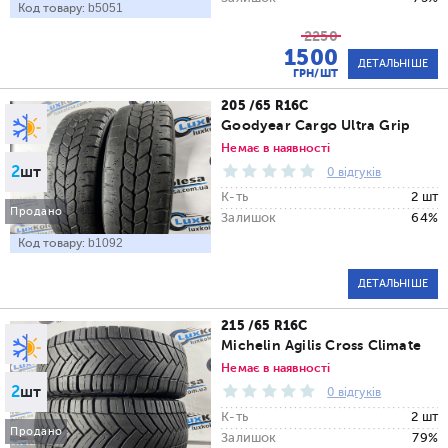
Код товару:
b5051
2250
1500
ДЕТАЛЬНІШЕ
ГРН/ШТ
205 /65 R16C
Goodyear Cargo Ultra Grip
Немає в наявності
2
шт
0 відгуків
К-ть
2 шт
Продано
Залишок
64%
Код товару:
b1092
ДЕТАЛЬНІШЕ
215 /65 R16C
Michelin Agilis Cross Climate
Немає в наявності
2
шт
0 відгуків
К-ть
2 шт
Продано
Залишок
79%