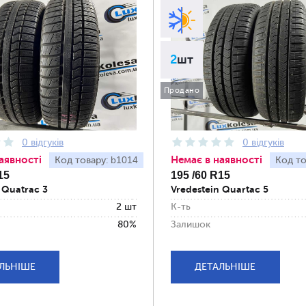
2
шт
Продано
0 відгуків
0 відгуків
аявності
Немає в наявності
b1014
Код товару:
Код то
15
195 /60 R15
 Quatrac 3
Vredestein Quartac 5
2 шт
К-ть
80%
Залишок
ЛЬНІШЕ
ДЕТАЛЬНІШЕ