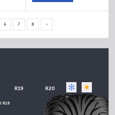
6
7
8
›
R19
R20
0 R16