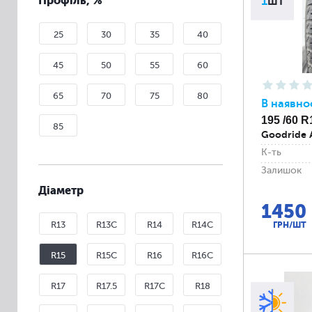
Профіль, %
1
шт
25
30
35
40
45
50
55
60
65
70
75
80
В наявно
195 /60 R
85
Goodride A
К-ть
Залишок
Діаметр
1450
R13
R13C
R14
R14C
ГРН/ШТ
R15
R15C
R16
R16C
R17
R17.5
R17C
R18