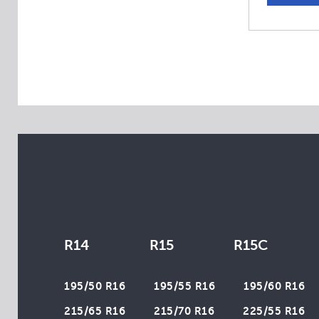
Aplus
Apollo
Arivo
Atlas
Atturo
Austone
Autogrip
Avon
Bars
Belshina
BlackLion
R14
R15
R15C
Brasa
Cachland
195/50 R16
195/55 R16
195/60 R16
Champiro
215/65 R16
215/70 R16
225/55 R16