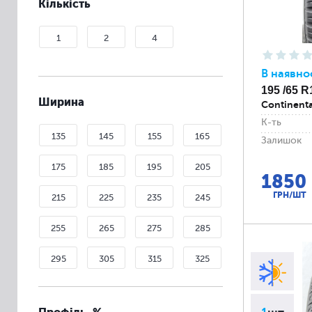
Кількість
1
2
4
В наявно
195 /65 R
Ширина
Continenta
К-ть
135
145
155
165
Залишок
175
185
195
205
1850
ГРН/ШТ
215
225
235
245
255
265
275
285
295
305
315
325
335