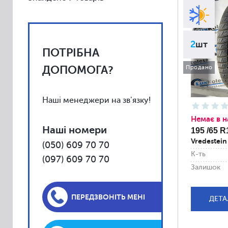
Vredestein
Toyo
Yokohama
2
шт
ПОТРІБНА
Kumho
Uniroyal
ДОПОМОГА?
Продано
Falken
Fulda
Наші менеджери на зв'язку!
Barum
Немає в н
Наші номери
195 /65 R
BFGoodrich
Vredestein
(050) 609 70 70
Debica
К-ть
(097) 609 70 70
Firestone
Залишок
General
Gislaved
ПЕРЕДЗВОНІТЬ МЕНІ
ДЕТА
Kleber