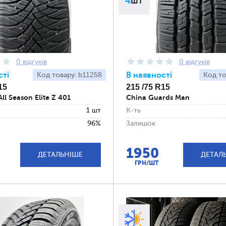
4
шт
0 відгуків
0 відгуків
сті
b11258
В наявності
Код товару:
Код то
15
215 /75 R15
ll Season Elite Z 401
China Guards Man
1 шт
К-ть
96%
Залишок
1950
ДЕТАЛЬНІШЕ
ДЕТАЛ
ГРН/ШТ