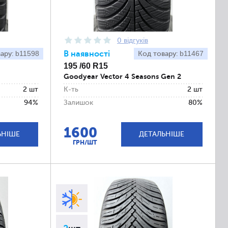
0 відгуків
b11598
В наявності
b11467
вару:
Код товару:
195 /60 R15
Goodyear Vector 4 Seasons Gen 2
2 шт
К-ть
2 шт
94%
Залишок
80%
1600
ЬНІШЕ
ДЕТАЛЬНІШЕ
ГРН/ШТ