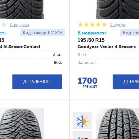
0 відгуків
1 відгук
сті
b11816
В наявності
Код товару:
Код то
15
195 /60 R15
l AllSeasonContact
Goodyear Vector 4 Seasons
2 шт
К-ть
86%
Залишок
1700
ДЕТАЛЬНІШЕ
ДЕТАЛ
ГРН/ШТ