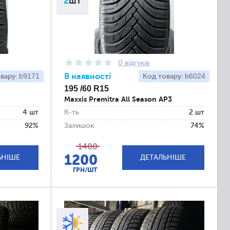
2
шт
0 відгуків
b9171
В наявності
b6024
вару:
Код товару:
195 /60 R15
Maxxis Premitra All Season AP3
4 шт
К-ть
2 шт
92%
Залишок
74%
1400
1200
ЬНІШЕ
ДЕТАЛЬНІШЕ
ГРН/ШТ