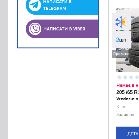
Lassa
НАПИСАТИ В
TELEGRAM
Laufenn
Matador
НАПИСАТИ В VIBER
Platin
2
шт
PointS
Roadstone
Продано
Sava
Semperit
Sportiva
Немає в н
Accelera
205 /65 R
Vredestein
Achilles
К-ть
Alliance
Залишок
Altenzo
Amtel
ДЕТА