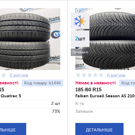
2
шт
Продано
0 відгуків
0 відгуків
аявності
Немає в наявності
b1446
Код товару:
Код то
15
185 /60 R15
 Quatrac 5
Falken Euroall Season AS 210
2 шт
К-ть
73%
Залишок
ЛЬНІШЕ
ДЕТАЛЬНІШЕ