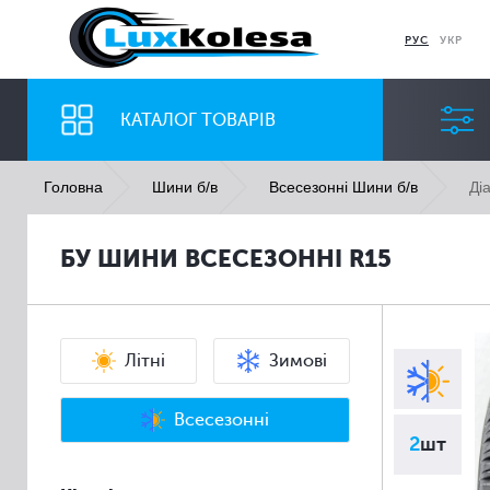
РУС
УКР
КАТАЛОГ ТОВАРІВ
Ді
Головна
Шини б/в
Всесезонні Шини б/в
ШИНИ
ДИСКИ
БУ ШИНИ ВСЕСЕЗОННІ R15
Ширина
Профіль
Всі
Всі
Літні
Зимові
Всесезонні
2
шт