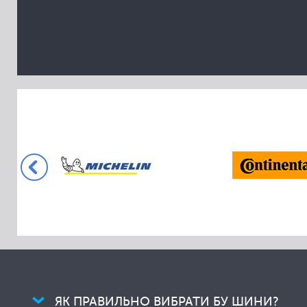
Collins
Comforser
Compasal
Cooper
Cordiant
Crossleader
Davanti
Dayton
Delinte
Dextero
Diamondback
Diplomat
Dmack
Doublestar
ЯК ПРАВИЛЬНО ВИБРАТИ БУ ШИНИ?