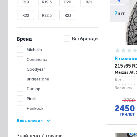
R19
R19.5
R20
R21
2
шт
R22
R22.5
R23
Бренд
Всі бренди
Michelin
В наявно
Continental
215 /65 R
Goodyear
Maxxis All
Bridgestone
К-ть
Залишок
Dunlop
Pirelli
2750
2450
Hankook
ГРН/ШТ
Nexen
Весь список
Nokian
Знайдено 7 товарів