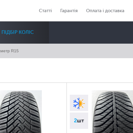
Статті
Гарантія
Оплата і доставка
ПІДБІР КОЛІС
аметр R15
Діаметр
Сезон
Кількість
Всі
Всі
Всі
2
шт