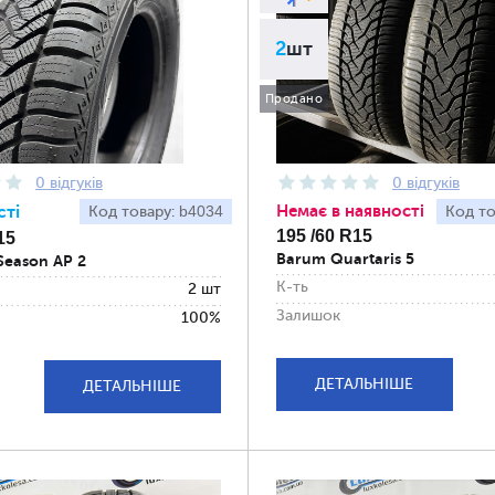
2
шт
Продано
0 відгуків
0 відгуків
Немає в наявності
сті
b4034
Код товару:
Код то
195 /60 R15
15
Barum Quartaris 5
 Season AP 2
К-ть
2 шт
Залишок
100%
ДЕТАЛЬНІШЕ
ДЕТАЛЬНІШЕ