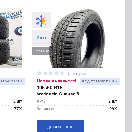
2
шт
Продано
0 відгуків
Немає в наявності
b1461
b1987
вару:
Код товару:
195 /50 R15
Vredestein Quatrac 5
2 шт
К-ть
2 шт
77%
Залишок
99%
ДЕТАЛЬНІШЕ