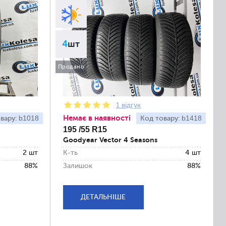
4
шт
Продано
1 відгук
Немає в наявності
b1018
b1418
вару:
Код товару:
195 /55 R15
Goodyear Vector 4 Seasons
2 шт
К-ть
4 шт
88%
Залишок
88%
ДЕТАЛЬНІШЕ