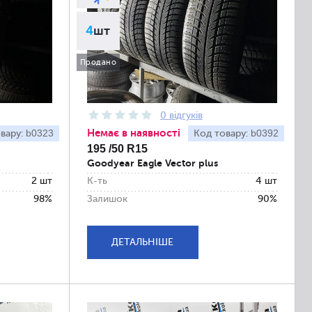
4
шт
Продано
0 відгуків
Немає в наявності
b0323
b0392
вару:
Код товару:
195 /50 R15
Goodyear Eagle Vector plus
2 шт
К-ть
4 шт
98%
Залишок
90%
ДЕТАЛЬНІШЕ