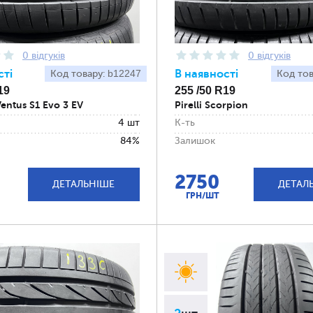
0 відгуків
0 відгуків
сті
b12247
В наявності
Код товару:
Код то
19
255 /50 R19
entus S1 Evo 3 EV
Pirelli Scorpion
4 шт
К-ть
84%
Залишок
2750
ДЕТАЛЬНІШЕ
ДЕТАЛ
ГРН/ШТ