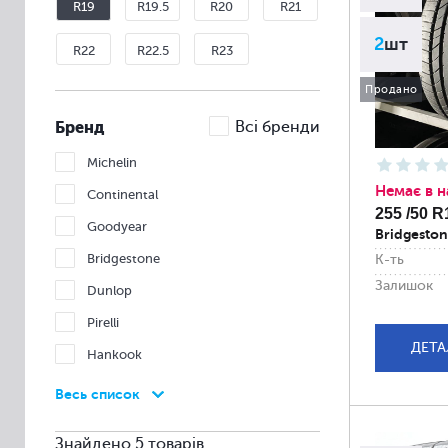
R19
R19.5
R20
R21
2
шт
R22
R22.5
R23
Продано
Бренд
Всі бренди
Michelin
Немає в н
Continental
255 /50 R
Goodyear
Bridgeston
Bridgestone
К-ть
Залишок
Dunlop
Pirelli
ДЕТА
Hankook
Nexen
Весь список
Nokian
Знайдено 5 товарів