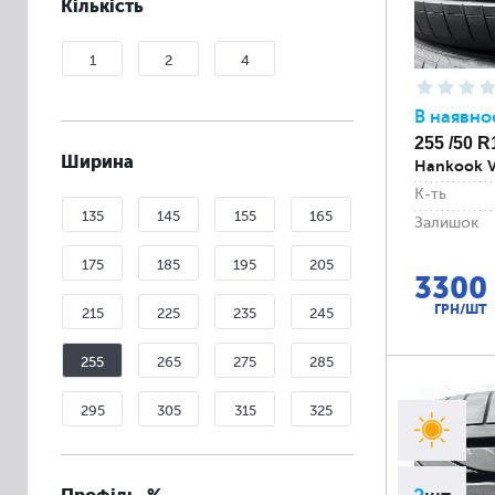
Кількість
1
2
4
В наявно
255 /50 R
Ширина
Hankook V
К-ть
135
145
155
165
Залишок
175
185
195
205
3300
ГРН/ШТ
215
225
235
245
255
265
275
285
295
305
315
325
335