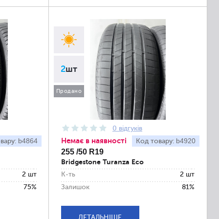
2
шт
Продано
0 відгуків
Немає в наявності
b4864
b4920
вару:
Код товару:
255 /50 R19
Bridgestone Turanza Eco
2 шт
К-ть
2 шт
75%
Залишок
81%
ДЕТАЛЬНІШЕ