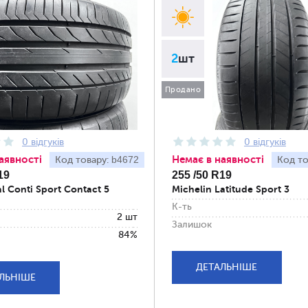
2
шт
Продано
0 відгуків
0 відгуків
аявності
Немає в наявності
b4672
Код товару:
Код то
19
255 /50 R19
l Conti Sport Contact 5
Michelin Latitude Sport 3
К-ть
2 шт
Залишок
84%
ДЕТАЛЬНІШЕ
ЛЬНІШЕ