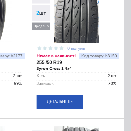
2
шт
Продано
0 відгуків
Немає в наявності
b2177
b3150
вару:
Код товару:
255 /50 R19
Syron Cross 1 4x4
2 шт
К-ть
2 шт
89%
Залишок
70%
ДЕТАЛЬНІШЕ