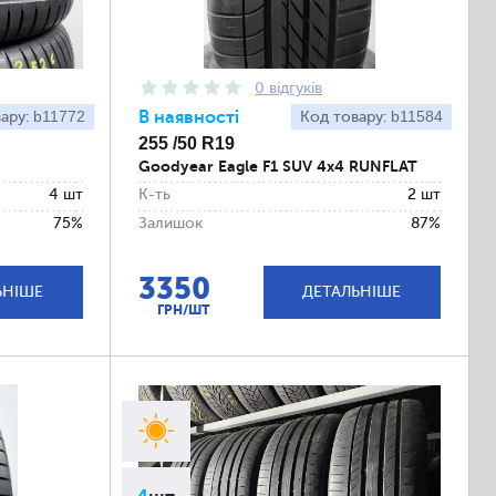
0 відгуків
b11772
В наявності
b11584
вару:
Код товару:
255 /50 R19
Goodyear Eagle F1 SUV 4x4 RUNFLAT
4 шт
К-ть
2 шт
75%
Залишок
87%
3350
ЬНІШЕ
ДЕТАЛЬНІШЕ
ГРН/ШТ