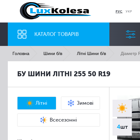
РУС
УКР
КАТАЛОГ ТОВАРІВ
Діаметр 
Головна
Шини б/в
Літні Шини б/в
ШИНИ
ДИСКИ
БУ ШИНИ ЛІТНІ 255 50 R19
Ширина
Профіль
Всі
Всі
Літні
Зимові
Всесезонні
4
шт