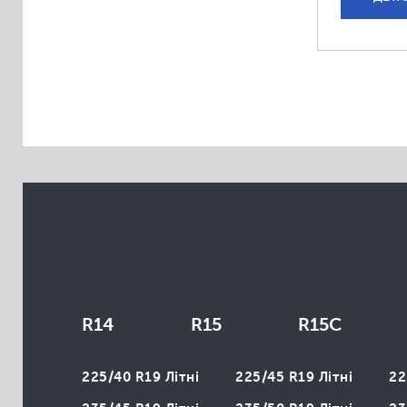
Aplus
Apollo
Arivo
Atlas
Atturo
Austone
Autogrip
Avon
Bars
Belshina
BlackLion
R14
R15
R15C
Brasa
Cachland
225/40 R19 Літні
225/45 R19 Літні
22
Champiro