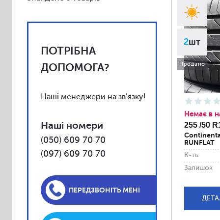
Vredestein
Toyo
Yokohama
2
шт
ПОТРІБНА
Kumho
Uniroyal
Продано
ДОПОМОГА?
Falken
Fulda
Наші менеджери на зв'язку!
Barum
Немає в н
Наші номери
255 /50 R
BFGoodrich
Continenta
(050) 609 70 70
RUNFLAT
Debica
(097) 609 70 70
К-ть
Firestone
Залишок
General
Gislaved
ПЕРЕДЗВОНІТЬ МЕНІ
ДЕТА
Kleber