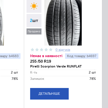
2
шт
Продано
0 відгуків
Немає в наявності
b4683
b4697
вару:
Код товару:
255 /50 R19
Pirelli Scorpion Verde RUNFLAT
2 шт
К-ть
2 шт
78%
Залишок
78%
ДЕТАЛЬНІШЕ