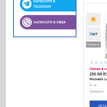
Lassa
НАПИСАТИ В
TELEGRAM
Laufenn
Matador
НАПИСАТИ В VIBER
Platin
PointS
2
шт
Roadstone
Продано
Sava
Semperit
Sportiva
Немає в н
Accelera
255 /50 R
Achilles
Michelin L
Alliance
К-ть
Залишок
Altenzo
Amtel
ДЕТА