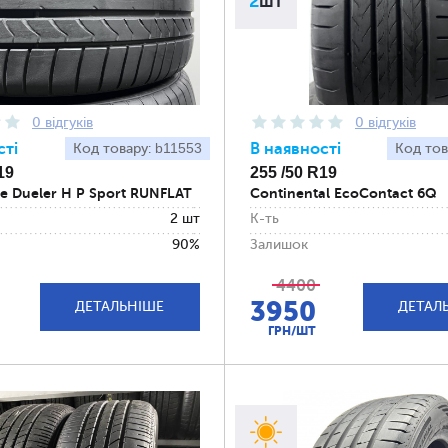
2
шт
0 відгуків
0 відгуків
сті
b11553
В наявності
Код товару:
Код тов
19
255 /50 R19
ne Dueler H P Sport RUNFLAT
Continental EcoContact 6Q
2 шт
К-ть
90%
Залишок
4400
3950
ДЕТАЛЬНІШЕ
ДЕТАЛ
ГРН/ШТ