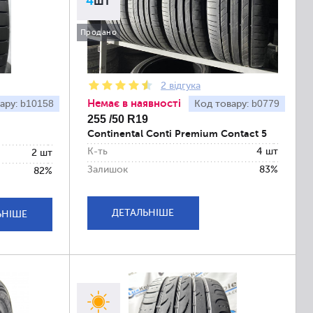
4
шт
Продано
2 відгука
Немає в наявності
b10158
b0779
ару:
Код товару:
255 /50 R19
Continental Conti Premium Contact 5
К-ть
4 шт
2 шт
Залишок
83%
82%
ДЕТАЛЬНІШЕ
ЬНІШЕ