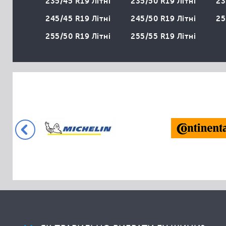
235/45 R19 Літні
235/50 R19 Літні
23
Collins
Comforser
245/45 R19 Літні
245/50 R19 Літні
25
Compasal
255/50 R19 Літні
255/55 R19 Літні
Cooper
Cordiant
Crossleader
Davanti
Dayton
Delinte
Dextero
Diamondback
Diplomat
Dmack
Doublestar