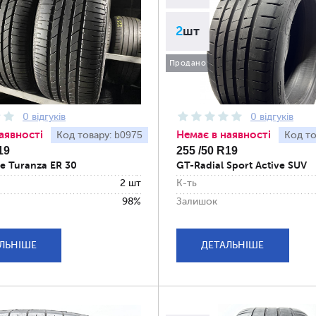
2
шт
Продано
0 відгуків
0 відгуків
аявності
Немає в наявності
b0975
Код товару:
Код то
19
255 /50 R19
e Turanza ER 30
GT-Radial Sport Active SUV
2 шт
К-ть
98%
Залишок
ЛЬНІШЕ
ДЕТАЛЬНІШЕ