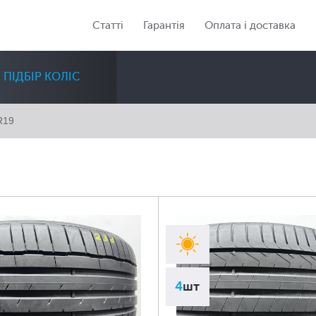
Статті
Гарантія
Оплата і доставка
ПІДБІР КОЛІС
R19
Діаметр
Сезон
Кількість
Всі
Всі
Всі
4
шт