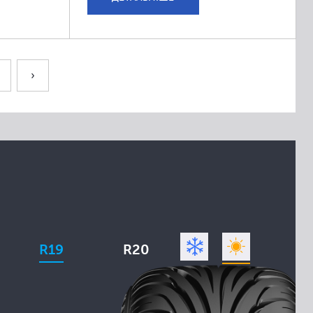
›
R19
R20