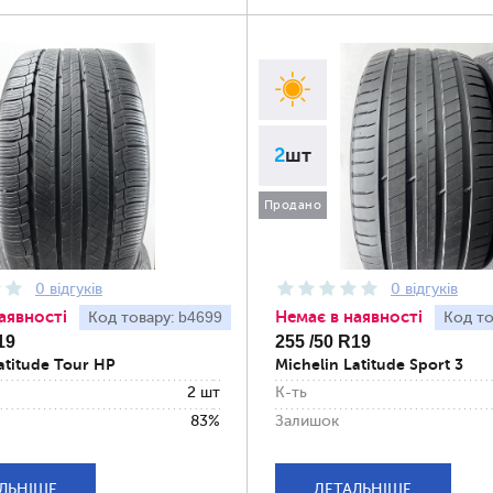
2
шт
Продано
0 відгуків
0 відгуків
аявності
Немає в наявності
b4699
Код товару:
Код то
19
255 /50 R19
atitude Tour HP
Michelin Latitude Sport 3
2 шт
К-ть
83%
Залишок
ЛЬНІШЕ
ДЕТАЛЬНІШЕ