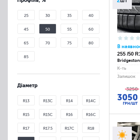
Профіль, %
2
шт
25
30
35
40
45
50
55
60
65
70
75
80
В наявно
255 /50 R
85
Bridgesto
К-ть
Залишок
Діаметр
3250
3050
R13
R13C
R14
R14C
ГРН/ШТ
R15
R15C
R16
R16C
R17
R17.5
R17C
R18