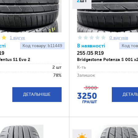
2
шт
1 відгук
0 відгуків
сті
b11449
В наявності
Код товару:
Код тов
19
255 /35 R19
entus S1 Evo 2
Bridgestone Potenza S 001 x
2 шт
К-ть
78%
Залишок
3900
3250
ДЕТАЛЬНІШЕ
ДЕТАЛ
ГРН/ШТ