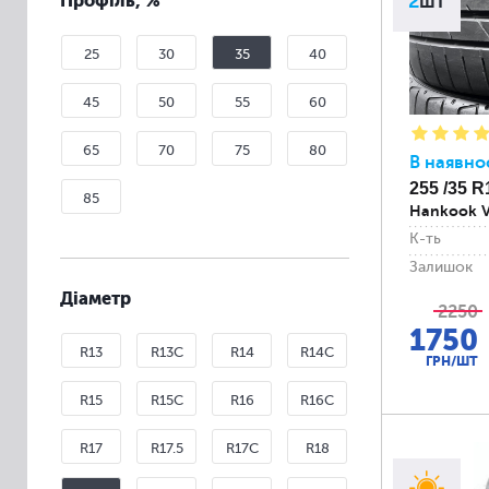
Профіль, %
2
шт
25
30
35
40
45
50
55
60
65
70
75
80
В наявно
255 /35 R
85
Hankook V
К-ть
Залишок
Діаметр
2250
1750
R13
R13C
R14
R14C
ГРН/ШТ
R15
R15C
R16
R16C
R17
R17.5
R17C
R18