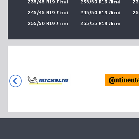
Collins
235/45 R19 Літні
235/50 R19 Літні
23
Comforser
245/45 R19 Літні
245/50 R19 Літні
25
Compasal
255/50 R19 Літні
255/55 R19 Літні
Cooper
Cordiant
Crossleader
Davanti
Dayton
Delinte
Dextero
Diamondback
Diplomat
Dmack
Doublestar