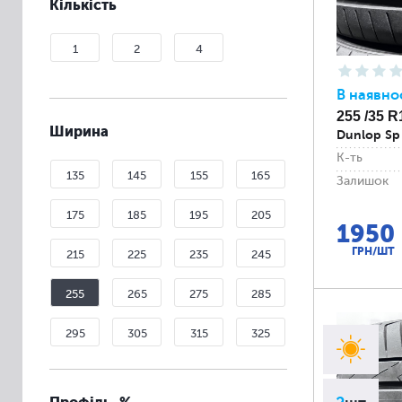
Кількість
1
2
4
В наявно
255 /35 R
Ширина
Dunlop Sp
К-ть
135
145
155
165
Залишок
175
185
195
205
1950
ГРН/ШТ
215
225
235
245
255
265
275
285
295
305
315
325
335