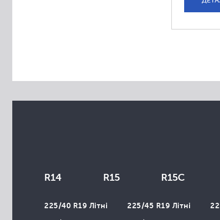
ДЕТА
Aplus
Apollo
Arivo
Atlas
Atturo
Austone
Autogrip
Avon
Bars
Belshina
BlackLion
Brasa
R14
R15
R15C
Cachland
225/40 R19 Літні
225/45 R19 Літні
22
Champiro