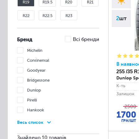
R19
R19.5
R20
R21
R22
R22.5
R23
2
шт
Бренд
Всі бренди
Michelin
Continental
В наявно
Goodyear
255 /35 R
Dunlop Sp
Bridgestone
К-ть
Dunlop
Залишок
Pirelli
2500
Hankook
1700
Nexen
ГРН/ШТ
Весь список
Nokian
Знайдено 10 товарів