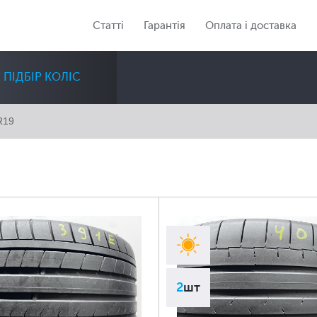
Статті
Гарантія
Оплата і доставка
ПІДБІР КОЛІС
R19
Діаметр
Сезон
Кількість
Всі
Всі
Всі
2
шт