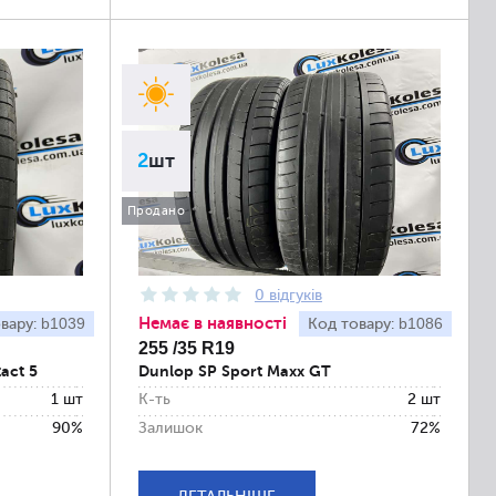
2
шт
Продано
0 відгуків
Немає в наявності
b1039
b1086
вару:
Код товару:
255 /35 R19
act 5
Dunlop SP Sport Maxx GT
1 шт
К-ть
2 шт
90%
Залишок
72%