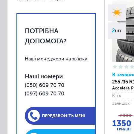
Vredestein
Toyo
Yokohama
ПОТРІБНА
Kumho
2
шт
Uniroyal
ДОПОМОГА?
Falken
Fulda
Наші менеджери на зв'язку!
Barum
В наявно
Наші номери
BFGoodrich
255 /35 R
(050) 609 70 70
Debica
Accelera P
(097) 609 70 70
К-ть
Firestone
Залишок
General
2000
Gislaved
ПЕРЕДЗВОНІТЬ МЕНІ
1350
Kleber
ГРН/ШТ