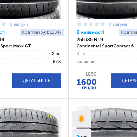
0 відгуків
0 відгуків
сті
b12347
В наявності
Код товару:
Код то
19
255 /35 R19
 Sport Maxx GT
Continental SportContact 6
2 шт
К-ть
87%
Залишок
1850
1600
ДЕТАЛЬНІШЕ
ДЕТАЛ
ГРН/ШТ