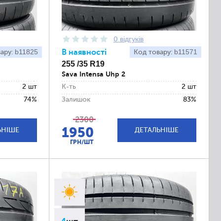
0 відгуків
b11825
В наявності
b11571
вару:
Код товару:
255 /35 R19
Sava Intensa Uhp 2
2 шт
К-ть
2 шт
74%
Залишок
83%
2300
1950
ЬНІШЕ
ДЕТАЛЬНІШЕ
ГРН/ШТ