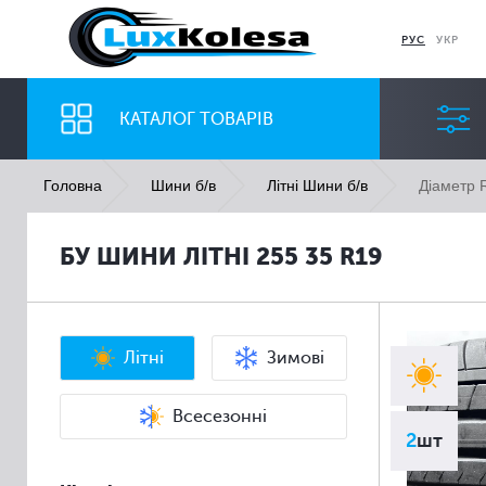
РУС
УКР
КАТАЛОГ ТОВАРІВ
Діаметр 
Головна
Шини б/в
Літні Шини б/в
ШИНИ
ДИСКИ
БУ ШИНИ ЛІТНІ 255 35 R19
Ширина
Профіль
Всі
Всі
Літні
Зимові
Всесезонні
2
шт