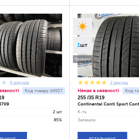
1
шт
Продано
0 відгуків
2 відгука
аявності
Немає в наявності
b0927
Код товару:
Код то
19
255 /35 R19
3709
Continental Conti Sport Cont
2 шт
К-ть
85%
Залишок