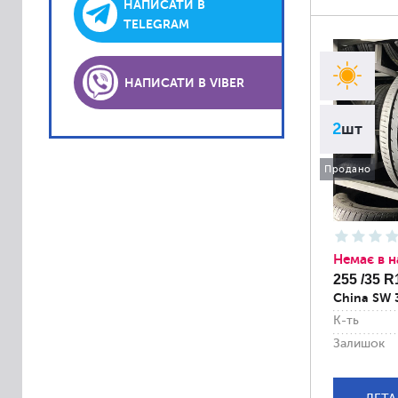
Lassa
НАПИСАТИ В
TELEGRAM
Laufenn
Matador
НАПИСАТИ В VIBER
Platin
PointS
2
шт
Roadstone
Продано
Sava
Semperit
Sportiva
Accelera
Немає в н
255 /35 R
Achilles
China SW 
Alliance
К-ть
Altenzo
Залишок
Amtel