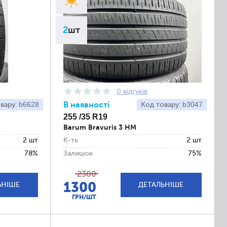
2
шт
0 відгуків
b6628
В наявності
b3047
вару:
Код товару:
255 /35 R19
Barum Bravuris 3 HM
2 шт
К-ть
2 шт
78%
Залишок
75%
2300
1300
ЬНІШЕ
ДЕТАЛЬНІШЕ
ГРН/ШТ