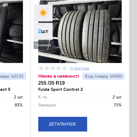
2
шт
Продано
0 відгуків
Немає в наявності
b0135
b0680
вару:
Код товару:
255 /35 R19
act 5
Fulda Sport Control 2
2 шт
К-ть
2 шт
83%
Залишок
75%
ДЕТАЛЬНІШЕ