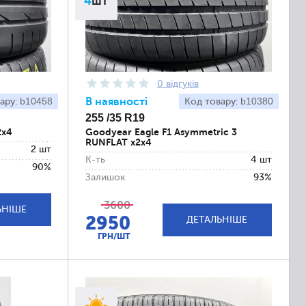
4
шт
0 відгуків
b10458
В наявності
b10380
ару:
Код товару:
255 /35 R19
2x4
Goodyear Eagle F1 Asymmetric 3
RUNFLAT x2x4
2 шт
К-ть
4 шт
90%
Залишок
93%
3600
ЬНІШЕ
2950
ДЕТАЛЬНІШЕ
ГРН/ШТ