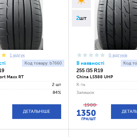
2
шт
1 відгук
0 відгуків
сті
b7660
В наявності
Код товару:
Код то
19
255 /35 R19
ort Maxx RT
China LS588 UHP
2 шт
К-ть
84%
Залишок
1900
1350
ДЕТАЛЬНІШЕ
ДЕТАЛ
ГРН/ШТ