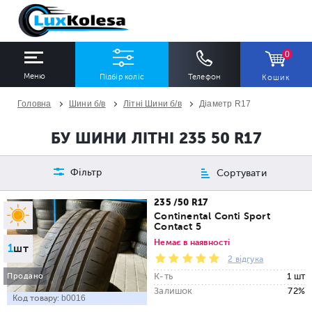
0
Меню
Підбір коліс
Телефон
Кошик
Головна
Шини б/в
Літні Шини б/в
Діаметр R17
ШИНИ
ДИСКИ
БУ ШИНИ ЛІТНІ 235 50 R17
Ширина
Профіль
Діаметр
Фільтр
Сортувати
Всі
Всі
Всі
235 /50 R17
Continental Conti Sport
Contact 5
Сезон
Кількість
Немає в наявності
1
шт
Всі
Всі
2 відгука
К-ть
1 шт
Продано
Залишок
72%
Код товару:
b0016
ПІДІБРАТИ