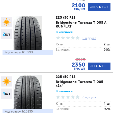
2500
2100
ДЕТАЛЬНІШЕ
ГРН/ШТ
225 /50 R18
Bridgestone Turanza T 005 A
RUNFLAT
В наявності
2
шт
0 відгуків
К-ть
2 шт
Залишок
90%
Код товару:
b10993
2800
2350
ДЕТАЛЬНІШЕ
ГРН/ШТ
225 /50 R18
Bridgestone Turanza T 005
x2x4
В наявності
4
шт
0 відгуків
К-ть
4 шт
Залишок
92%
Код товару:
b10135