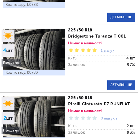
Код товару:
b0783
ДЕТАЛЬНІШЕ
225 /50 R18
Bridgestone Turanza T 001
Немає в наявності
4
шт
1 відгук
К-ть
4 шт
Продано
Залишок
97%
Код товару:
b0786
ДЕТАЛЬНІШЕ
225 /50 R18
Pirelli Cinturato P7 RUNFLAT
Немає в наявності
2
шт
0 відгуків
К-ть
2 шт
Продано
Залишок
93%