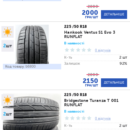
2800
2000
ДЕТАЛЬНІШЕ
ГРН/ШТ
225 /50 R18
Hankook Ventus S1 Evo 3
RUNFLAT
В наявності
2
шт
0 відгуків
К-ть
2 шт
Залишок
92%
Код товару:
b6800
2800
2150
ДЕТАЛЬНІШЕ
ГРН/ШТ
225 /50 R18
Bridgestone Turanza T 001
RUNFLAT
В наявності
2
шт
0 відгуків
К-ть
2 шт