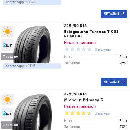
Код товару:
b0840
ДЕТАЛЬНІШЕ
225 /50 R18
Bridgestone Turanza T 001
RUNFLAT
Немає в наявності
2
шт
0 відгуків
К-ть
2 шт
Продано
Залишок
75%
Код товару:
b2115
ДЕТАЛЬНІШЕ
225 /50 R18
Michelin Primacy 3
Немає в наявності
2
шт
3 відгука
К-ть
2 шт
Продано
Залишок
70%