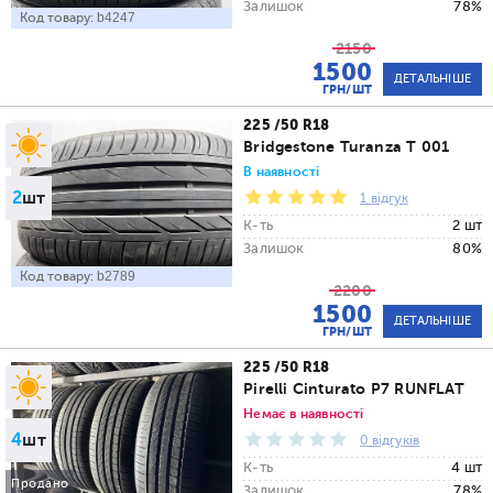
Залишок
78%
Код товару:
b4247
2150
1500
ДЕТАЛЬНІШЕ
ГРН/ШТ
225 /50 R18
Bridgestone Turanza T 001
В наявності
2
шт
1 відгук
К-ть
2 шт
Залишок
80%
Код товару:
b2789
2200
1500
ДЕТАЛЬНІШЕ
ГРН/ШТ
225 /50 R18
Pirelli Cinturato P7 RUNFLAT
Немає в наявності
4
шт
0 відгуків
К-ть
4 шт
Продано
Залишок
78%