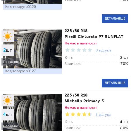
Код товару:
b0120
ДЕТАЛЬНІШЕ
225 /50 R18
Pirelli Cinturato P7 RUNFLAT
Немає в наявності
2
шт
0 відгуків
К-ть
2 шт
Продано
Залишок
70%
Код товару:
b0127
ДЕТАЛЬНІШЕ
225 /50 R18
Michelin Primacy 3
Немає в наявності
4
шт
3 відгука
К-ть
4 шт
Продано
Залишок
80%