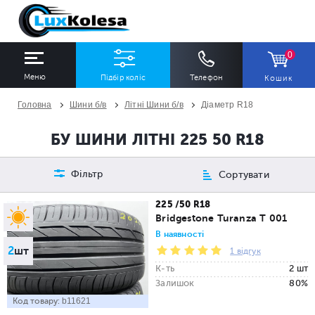
0
Меню
Підбір коліс
Телефон
Кошик
Головна
Шини б/в
Літні Шини б/в
Діаметр R18
ШИНИ
ДИСКИ
БУ ШИНИ ЛІТНІ 225 50 R18
Ширина
Профіль
Діаметр
Фільтр
Сортувати
Всі
Всі
Всі
225 /50 R18
Bridgestone Turanza T 001
Сезон
Кількість
В наявності
2
шт
Всі
Всі
1 відгук
К-ть
2 шт
Залишок
80%
Код товару:
b11621
ПІДІБРАТИ