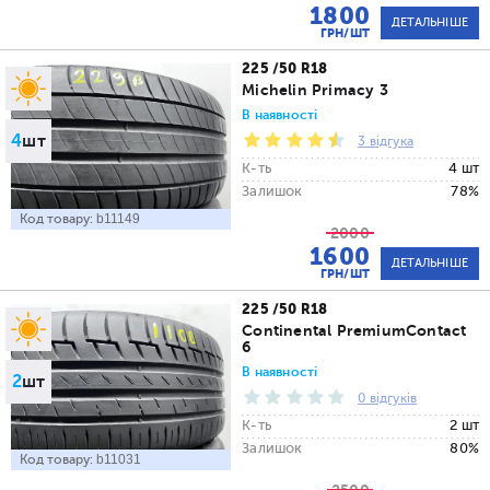
1800
ДЕТАЛЬНІШЕ
ГРН/ШТ
225 /50 R18
Michelin Primacy 3
В наявності
4
шт
3 відгука
К-ть
4 шт
Залишок
78%
Код товару:
b11149
2000
1600
ДЕТАЛЬНІШЕ
ГРН/ШТ
225 /50 R18
Continental PremiumContact
6
В наявності
2
шт
0 відгуків
К-ть
2 шт
Залишок
80%
Код товару:
b11031