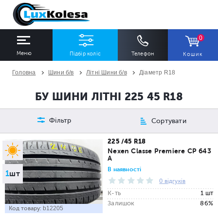
0
Меню
Підбір коліс
Телефон
Кошик
Головна
Шини б/в
Літні Шини б/в
Діаметр R18
ШИНИ
ДИСКИ
БУ ШИНИ ЛІТНІ 225 45 R18
Ширина
Профіль
Діаметр
Фільтр
Сортувати
Всі
Всі
Всі
225 /45 R18
Nexen Classe Premiere CP 643
A
Сезон
Кількість
В наявності
1
шт
Всі
Всі
0 відгуків
К-ть
1 шт
Залишок
86%
Код товару:
b12205
ПІДІБРАТИ