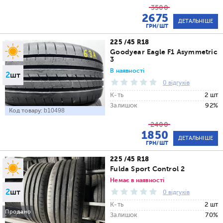
3500
2675
ДЕТАЛЬНІШЕ
ГРН/ШТ
225 /45 R18
Goodyear Eagle F1 Asymmetric
3
В наявності
2
шт
0 відгуків
К-ть
2 шт
Залишок
92%
Код товару:
b10498
2400
1850
ДЕТАЛЬНІШЕ
ГРН/ШТ
225 /45 R18
Fulda Sport Control 2
Немає в наявності
2
шт
0 відгуків
К-ть
2 шт
Продано
Залишок
70%