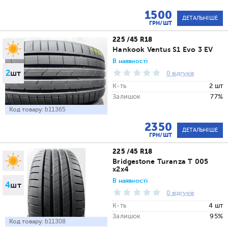
1500
ДЕТАЛЬНІШЕ
ГРН/ШТ
225 /45 R18
Hankook Ventus S1 Evo 3 EV
В наявності
2
шт
0 відгуків
К-ть
2 шт
Залишок
77%
Код товару:
b11365
2350
ДЕТАЛЬНІШЕ
ГРН/ШТ
225 /45 R18
Bridgestone Turanza T 005
x2x4
В наявності
4
шт
0 відгуків
К-ть
4 шт
Залишок
95%
Код товару:
b11308