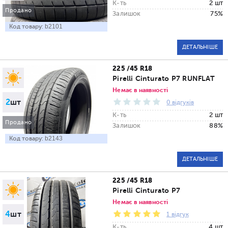
К-ть
2 шт
Продано
Залишок
75%
Код товару:
b2101
ДЕТАЛЬНІШЕ
225 /45 R18
Pirelli Cinturato P7 RUNFLAT
Немає в наявності
2
шт
0 відгуків
К-ть
2 шт
Продано
Залишок
88%
Код товару:
b2143
ДЕТАЛЬНІШЕ
225 /45 R18
Pirelli Cinturato P7
Немає в наявності
4
шт
1 відгук
К-ть
4 шт