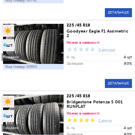
Код товару:
b0742
ДЕТАЛЬНІШЕ
225 /45 R18
Goodyear Eagle F1 Assimetric
2
Немає в наявності
4
шт
0 відгуків
К-ть
4 шт
Продано
Залишок
80%
Код товару:
b0863
ДЕТАЛЬНІШЕ
225 /45 R18
Bridgestone Potenza S 001
RUNFLAT
Немає в наявності
4
шт
1 відгук
К-ть
4 шт
Продано
Залишок
80%