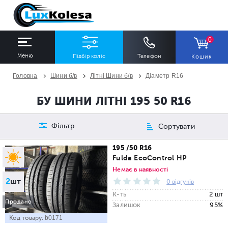
0
Меню
Підбір коліс
Телефон
Кошик
Головна
Шини б/в
Літні Шини б/в
Діаметр R16
ШИНИ
ДИСКИ
БУ ШИНИ ЛІТНІ 195 50 R16
Ширина
Профіль
Діаметр
Фільтр
Сортувати
Всі
Всі
Всі
195 /50 R16
Fulda EcoControl HP
Сезон
Кількість
Немає в наявності
2
шт
Всі
Всі
0 відгуків
К-ть
2 шт
Продано
Залишок
95%
Код товару:
b0171
ПІДІБРАТИ