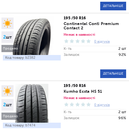
ДЕТАЛЬНІШЕ
195 /50 R16
Continental Conti Premium
Contact 2
Немає в наявності
2
шт
0 відгуків
К-ть
2 шт
Продано
Залишок
92%
Код товару:
b2382
ДЕТАЛЬНІШЕ
195 /50 R16
Kumho Ecsta HS 51
Немає в наявності
2
шт
0 відгуків
К-ть
2 шт
Продано
Залишок
96%
Код товару:
b7474