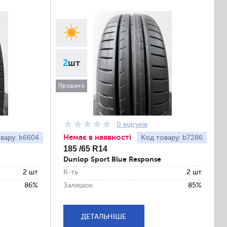
2
шт
Продано
0 відгуків
Немає в наявності
b6604
b7286
вару:
Код товару:
185 /65 R14
Dunlop Sport Blue Response
2 шт
К-ть
2 шт
86%
Залишок
85%
ДЕТАЛЬНІШЕ