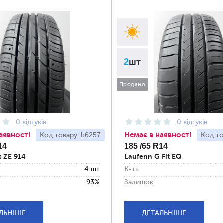
2
шт
Продано
0 відгуків
0 відгуків
аявності
Немає в наявності
b6257
Код товару:
Код то
14
185 /65 R14
x ZE 914
Laufenn G Fit EQ
4 шт
К-ть
93%
Залишок
ЛЬНІШЕ
ДЕТАЛЬНІШЕ