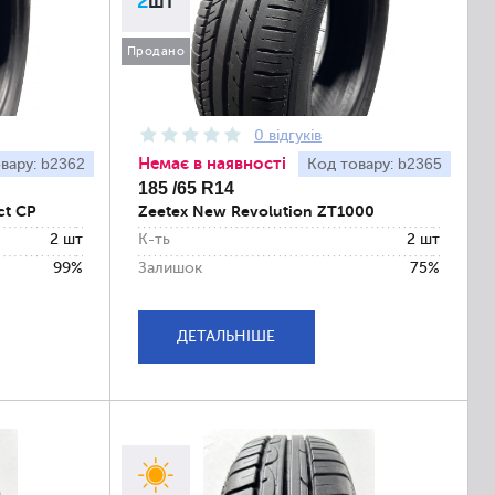
2
шт
Продано
0 відгуків
Немає в наявності
b2362
b2365
вару:
Код товару:
185 /65 R14
ct CP
Zeetex New Revolution ZT1000
2 шт
К-ть
2 шт
99%
Залишок
75%
ДЕТАЛЬНІШЕ