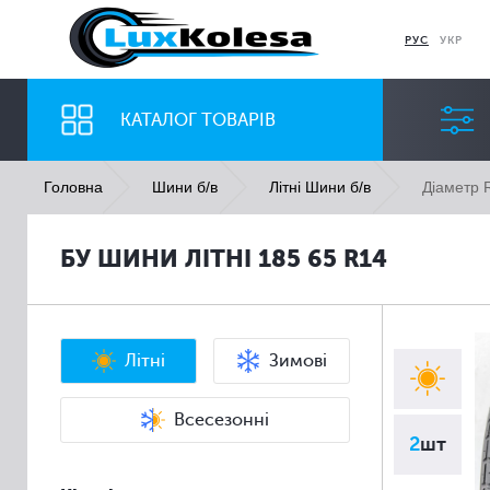
РУС
УКР
КАТАЛОГ ТОВАРІВ
Діаметр 
Головна
Шини б/в
Літні Шини б/в
ШИНИ
ДИСКИ
БУ ШИНИ ЛІТНІ 185 65 R14
Ширина
Профіль
Всі
Всі
Літні
Зимові
Всесезонні
2
шт