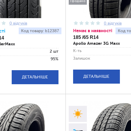
Продано
0 відгуків
0 відгуків
Немає в наявності
сті
b12387
Код товару:
Код то
185 /65 R14
14
Apollo Amazer 3G Maxx
ilerMaxx
К-ть
2 шт
Залишок
95%
ДЕТАЛЬНІШЕ
ДЕТАЛЬНІШЕ