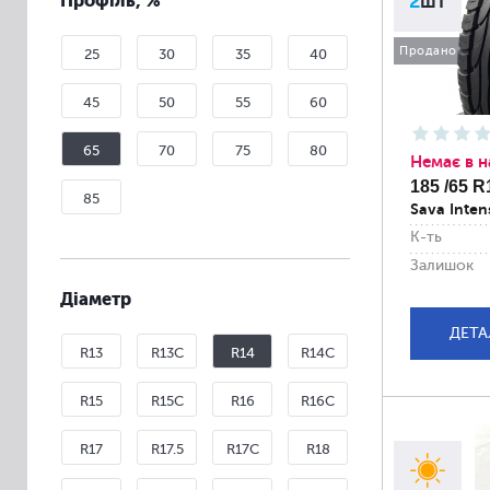
Профіль, %
2
шт
Продано
25
30
35
40
45
50
55
60
65
70
75
80
Немає в н
185 /65 R
85
Sava Inten
К-ть
Залишок
Діаметр
ДЕТА
R13
R13C
R14
R14C
R15
R15C
R16
R16C
R17
R17.5
R17C
R18