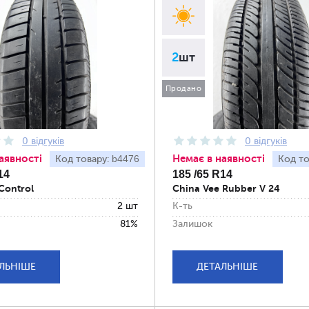
2
шт
Продано
0 відгуків
0 відгуків
аявності
Немає в наявності
b4476
Код товару:
Код то
14
185 /65 R14
Control
China Vee Rubber V 24
2 шт
К-ть
81%
Залишок
ЛЬНІШЕ
ДЕТАЛЬНІШЕ