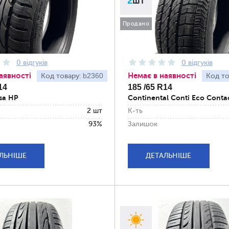
2
шт
Продано
0 відгуків
0 відгуків
аявності
Немає в наявності
b2360
Код товару:
Код то
14
185 /65 R14
sa HP
Continental Conti Eco Conta
2 шт
К-ть
93%
Залишок
ЛЬНІШЕ
ДЕТАЛЬНІШЕ