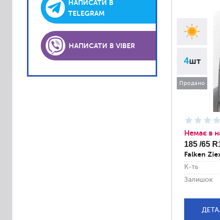
Lassa
НАПИСАТИ В
TELEGRAM
Laufenn
Matador
НАПИСАТИ В VIBER
Platin
4
шт
PointS
Roadstone
Продано
Sava
Semperit
Sportiva
Немає в н
Accelera
185 /65 R
Falken Zie
Achilles
К-ть
Alliance
Залишок
Altenzo
Amtel
ДЕТА