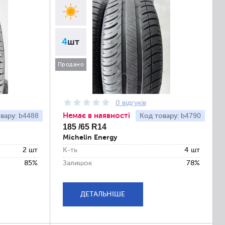
4
шт
Продано
0 відгуків
Немає в наявності
b4488
b4790
вару:
Код товару:
185 /65 R14
Michelin Energy
2 шт
К-ть
4 шт
85%
Залишок
78%
ДЕТАЛЬНІШЕ