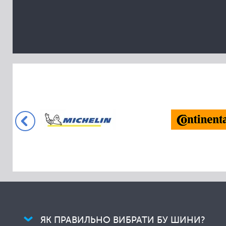
Collins
Comforser
Compasal
Cooper
Cordiant
Crossleader
Davanti
Dayton
Delinte
Dextero
Diamondback
Diplomat
Dmack
Doublestar
ЯК ПРАВИЛЬНО ВИБРАТИ БУ ШИНИ?