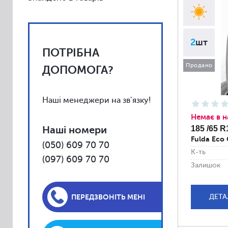
Vredestein
Toyo
Yokohama
2
шт
ПОТРІБНА
Kumho
Продано
Uniroyal
ДОПОМОГА?
Falken
Fulda
Наші менеджери на зв'язку!
Barum
Немає в н
Наші номери
185 /65 R
BFGoodrich
Fulda Eco 
(050) 609 70 70
Debica
К-ть
(097) 609 70 70
Firestone
Залишок
General
Gislaved
ПЕРЕДЗВОНІТЬ МЕНІ
ДЕТА
Kleber