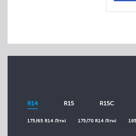
Aplus
Apollo
Arivo
Atlas
Atturo
Austone
Autogrip
Avon
Bars
Belshina
BlackLion
R14
R15
R15C
Brasa
Cachland
175/65 R14 Літні
175/70 R14 Літні
185
Champiro