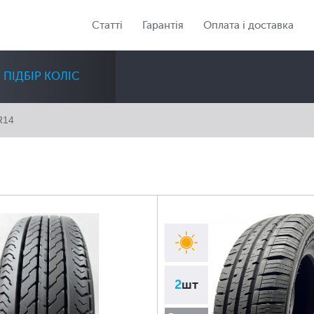
Статті
Гарантія
Оплата і доставка
ПІДБІР КОЛІС
R14
Діаметр
Сезон
Кількість
Всі
Всі
Всі
2
шт