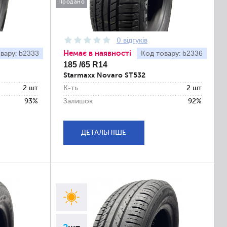
Продано
0 відгуків
Немає в наявності
b2333
b2336
вару:
Код товару:
185 /65 R14
Starmaxx Novaro ST532
2 шт
К-ть
2 шт
93%
Залишок
92%
ДЕТАЛЬНІШЕ