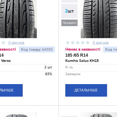
2
шт
Продано
0 відгуків
0 відгуків
аявності
Немає в наявності
b4332
Код товару:
Код то
14
185 /65 R14
 Verso
Kumho Solus KH15
2 шт
К-ть
83%
Залишок
ЛЬНІШЕ
ДЕТАЛЬНІШЕ