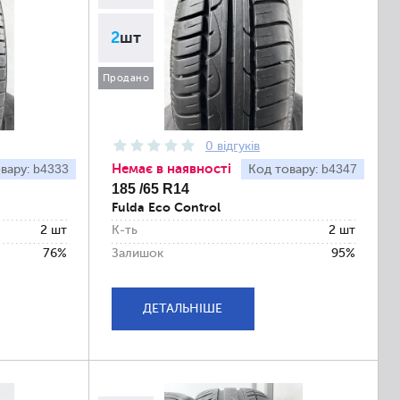
2
шт
Продано
0 відгуків
Немає в наявності
b4333
b4347
вару:
Код товару:
185 /65 R14
Fulda Eco Control
2 шт
К-ть
2 шт
76%
Залишок
95%
ДЕТАЛЬНІШЕ