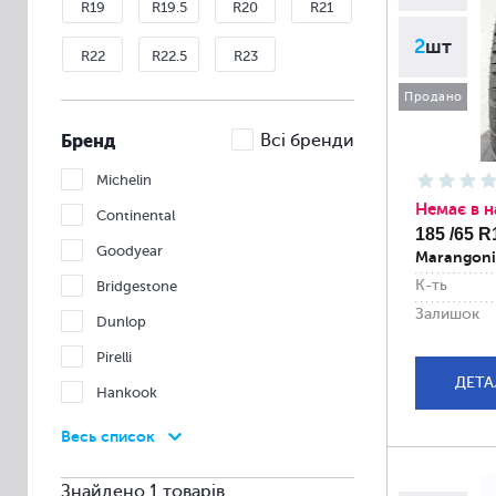
R19
R19.5
R20
R21
2
шт
R22
R22.5
R23
Продано
Бренд
Всі бренди
Michelin
Немає в н
Continental
185 /65 R
Goodyear
Marangoni
К-ть
Bridgestone
Залишок
Dunlop
Pirelli
ДЕТА
Hankook
Nexen
Весь список
Nokian
Знайдено 1 товарів