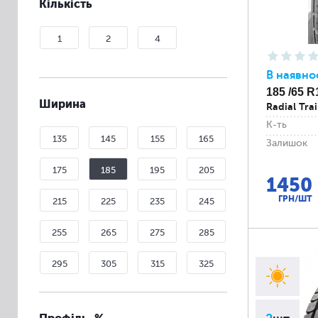
Кількість
1
2
4
В наявно
185 /65 R
Ширина
Radial Tra
К-ть
135
145
155
165
Залишок
175
185
195
205
1450
ГРН/ШТ
215
225
235
245
255
265
275
285
295
305
315
325
335