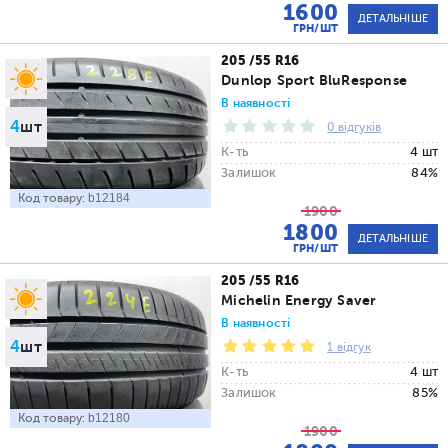
1600
ДЕТАЛЬНІШЕ
ГРН/ШТ
205 /55 R16
Dunlop Sport BluResponse
В наявності
4
шт
0 відгуків
К-ть
4 шт
Залишок
84%
Код товару:
b12184
1900
1800
ДЕТАЛЬНІШЕ
ГРН/ШТ
205 /55 R16
Michelin Energy Saver
В наявності
4
шт
1 відгук
К-ть
4 шт
Залишок
85%
Код товару:
b12180
1900