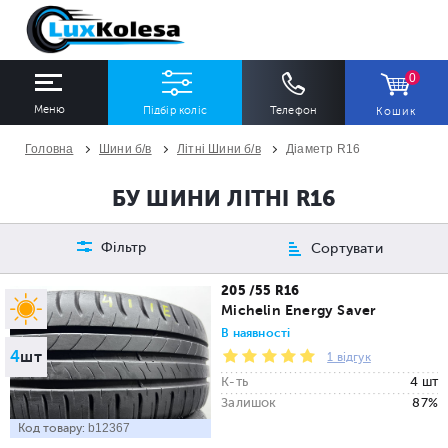
0
Меню
Підбір коліс
Телефон
Кошик
Головна
Шини б/в
Літні Шини б/в
Діаметр R16
ШИНИ
ДИСКИ
БУ ШИНИ ЛІТНІ R16
Ширина
Профіль
Діаметр
Фільтр
Сортувати
Всі
Всі
Всі
205 /55 R16
Michelin Energy Saver
Сезон
Кількість
В наявності
4
шт
Всі
Всі
1 відгук
К-ть
4 шт
Залишок
87%
Код товару:
b12367
ПІДІБРАТИ