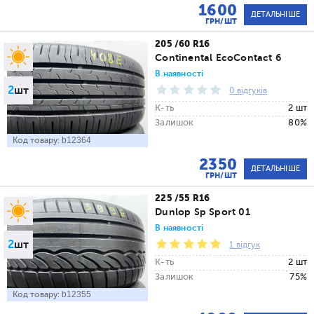
1600
ДЕТАЛЬНІШЕ
ГРН/ШТ
205 /60 R16
Continental EcoContact 6
В наявності
2
шт
0 відгуків
К-ть
2 шт
Залишок
80%
Код товару:
b12364
2350
ДЕТАЛЬНІШЕ
ГРН/ШТ
225 /55 R16
Dunlop Sp Sport 01
В наявності
2
шт
1 відгук
К-ть
2 шт
Залишок
75%
Код товару:
b12355