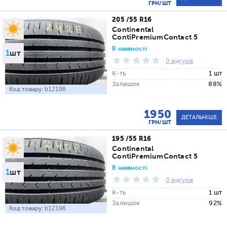
ГРН/ШТ
205 /55 R16
Continental
ContiPremiumContact 5
В наявності
1
шт
0 відгуків
К-ть
1 шт
Залишок
88%
Код товару:
b12198
1950
ДЕТАЛЬНІШЕ
ГРН/ШТ
195 /55 R16
Continental
ContiPremiumContact 5
В наявності
1
шт
0 відгуків
К-ть
1 шт
Залишок
92%
Код товару:
b12196