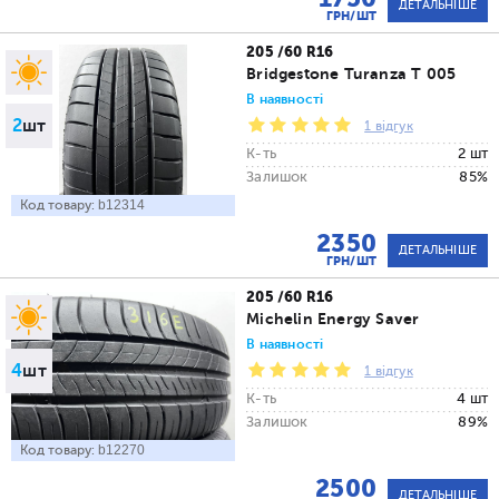
ДЕТАЛЬНІШЕ
ГРН/ШТ
205 /60 R16
Bridgestone Turanza T 005
В наявності
2
шт
1 відгук
К-ть
2 шт
Залишок
85%
Код товару:
b12314
2350
ДЕТАЛЬНІШЕ
ГРН/ШТ
205 /60 R16
Michelin Energy Saver
В наявності
4
шт
1 відгук
К-ть
4 шт
Залишок
89%
Код товару:
b12270
2500
ДЕТАЛЬНІШЕ