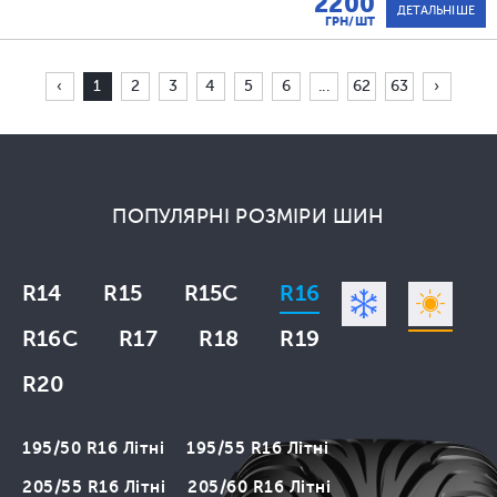
2200
ДЕТАЛЬНІШЕ
ГРН/ШТ
‹
1
2
3
4
5
6
...
62
63
›
ПОПУЛЯРНІ РОЗМІРИ ШИН
R14
R15
R15C
R16
R16C
R17
R18
R19
R20
195/50 R16 Літні
195/55 R16 Літні
205/55 R16 Літні
205/60 R16 Літні