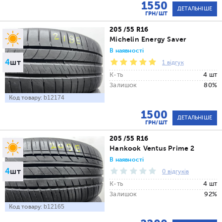
1550
ДЕТАЛЬНІШЕ
ГРН/ШТ
205 /55 R16
Michelin Energy Saver
В наявності
4
шт
1 відгук
К-ть
4 шт
Залишок
80%
Код товару:
b12174
1500
ДЕТАЛЬНІШЕ
ГРН/ШТ
205 /55 R16
Hankook Ventus Prime 2
В наявності
4
шт
0 відгуків
К-ть
4 шт
Залишок
92%
Код товару:
b12165