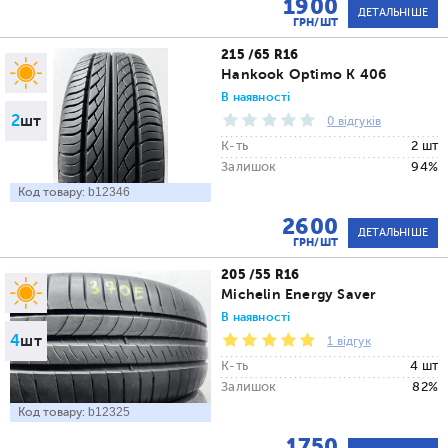
1900
ДЕТАЛЬНІШЕ
ГРН/ШТ
215 /65 R16
Hankook Optimo K 406
В наявності
2
шт
0 відгуків
К-ть
2 шт
Залишок
94%
Код товару:
b12346
2600
ДЕТАЛЬНІШЕ
ГРН/ШТ
205 /55 R16
Michelin Energy Saver
В наявності
4
шт
1 відгук
К-ть
4 шт
Залишок
82%
Код товару:
b12325
1750