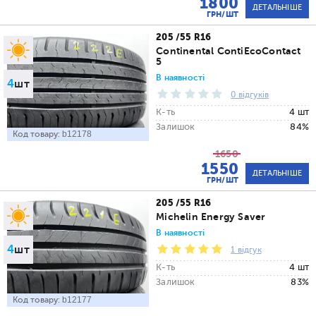
1800
ДЕТАЛЬНІШЕ
ГРН/ШТ
205 /55 R16
Continental ContiEcoContact
5
В наявності
4
шт
0 відгуків
К-ть
4 шт
Залишок
84%
Код товару:
b12178
1650
1550
ДЕТАЛЬНІШЕ
ГРН/ШТ
205 /55 R16
Michelin Energy Saver
В наявності
4
шт
1 відгук
К-ть
4 шт
Залишок
83%
Код товару:
b12177