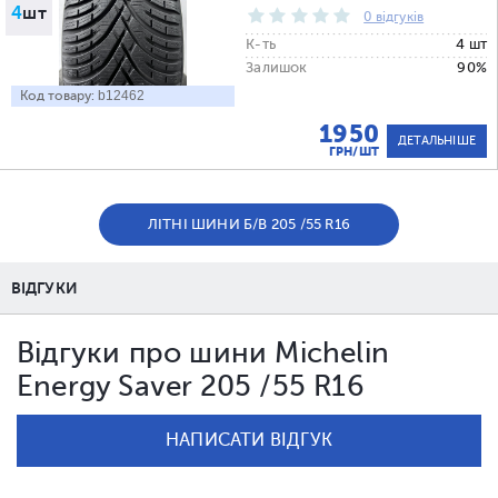
4
шт
0 відгуків
К-ть
4 шт
Залишок
90%
Код товару:
b12462
1950
ДЕТАЛЬНІШЕ
ГРН/ШТ
ЛІТНІ ШИНИ Б/В 205 /55 R16
ВІДГУКИ
Відгуки про шини Michelin
Energy Saver 205 /55 R16
НАПИСАТИ ВІДГУК