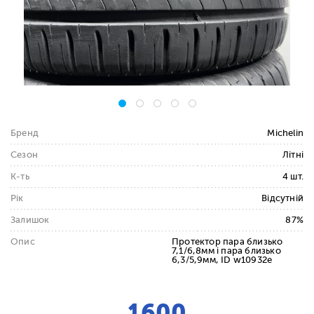
Бренд
Michelin
Сезон
Літні
К-ть
4 шт.
Рік
Відсутній
Залишок
87%
Опис
Протектор пара близько
7,1/6,8мм і пара близько
6,3/5,9мм, ID w10932e
1600