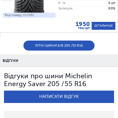
К-ть
4 шт
Залишок
90%
Код товару:
b12462
1950
ДЕТАЛЬНІШЕ
ГРН/ШТ
ЛІТНІ ШИНИ Б/В 205 /55 R16
ВІДГУКИ
Відгуки про шини Michelin
Energy Saver 205 /55 R16
НАПИСАТИ ВІДГУК