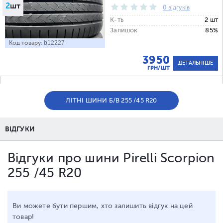
2
шт
0 відгуків
К-ть
2 шт
Залишок
85%
Код товару:
b12227
3950
ДЕТАЛЬНІШЕ
ГРН/ШТ
ЛІТНІ ШИНИ Б/В 255 /45 R20
ВІДГУКИ
Відгуки про шини Pirelli Scorpion
255 /45 R20
Ви можете бути першим, хто залишить відгук на цей
товар!