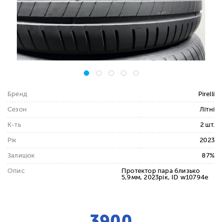
Бренд
Pirelli
Сезон
Літні
К-ть
2 шт.
Рік
2023
Залишок
87%
Опис
Протектор пара близько
5,9мм, 2023рік, ID w10794e
3900