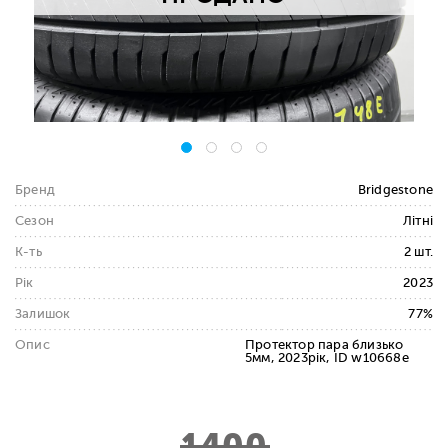
Бренд
Bridgestone
Сезон
Літні
К-ть
2 шт.
Рік
2023
Залишок
77%
Опис
Протектор пара близько
5мм, 2023рік, ID w10668e
1400