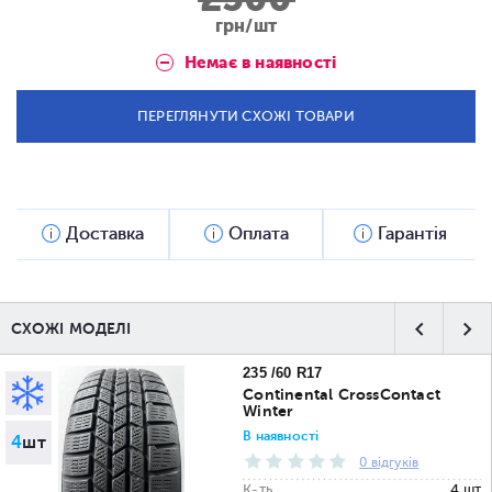
грн/шт
Немає в наявності
ПЕРЕГЛЯНУТИ СХОЖІ ТОВАРИ
Доставка
Оплата
Гарантія
СХОЖІ МОДЕЛІ
235 /60 R17
Continental CrossContact
Winter
В наявності
4
шт
0 відгуків
К-ть
4 шт