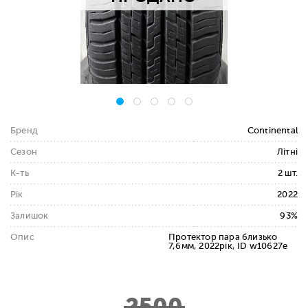
Бренд
Continental
Сезон
Літні
К-ть
2 шт.
Рік
2022
Залишок
93%
Опис
Протектор пара близько
7,6мм, 2022рік, ID w10627e
2500