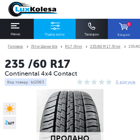
0
Меню
Підбір коліс
Телефон
Кошик
Головна
Літні Шини б/в
R17 Літні
235/60 R17 Літні
235/60
ШИНИ
ДИСКИ
235 /60 R17
Continental 4x4 Contact
Ширина
Профіль
Діаметр
0 відгуків
Код товару : b12063
Всі
Всі
Всі
Сезон
Кількість
Всі
Всі
2
шт
ПРОДАНО
ПІДІБРАТИ