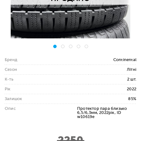
Бренд
Continental
Сезон
Літні
К-ть
2 шт.
Рік
2022
Залишок
85%
Опис
Протектор пара близько
6,5/6,3мм, 2022рік, ID
w10619e
2250