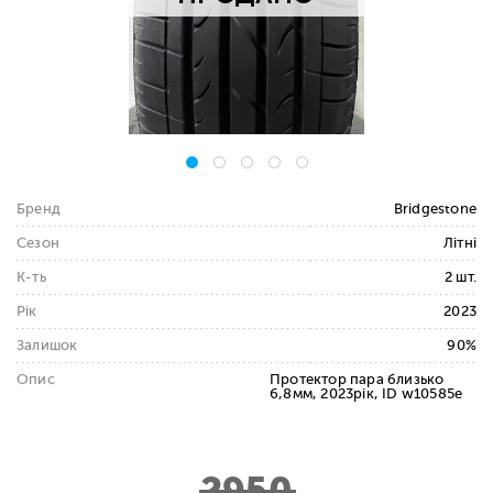
Бренд
Bridgestone
Сезон
Літні
К-ть
2 шт.
Рік
2023
Залишок
90%
Опис
Протектор пара близько
6,8мм, 2023рік, ID w10585e
2950