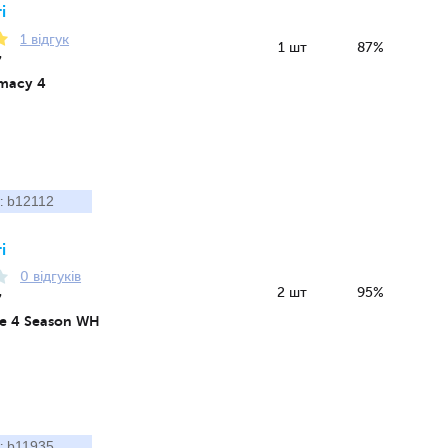
і
1 відгук
1 шт
87%
7
imacy 4
b12112
:
і
0 відгуків
2 шт
95%
7
e 4 Season WH
b11935
: