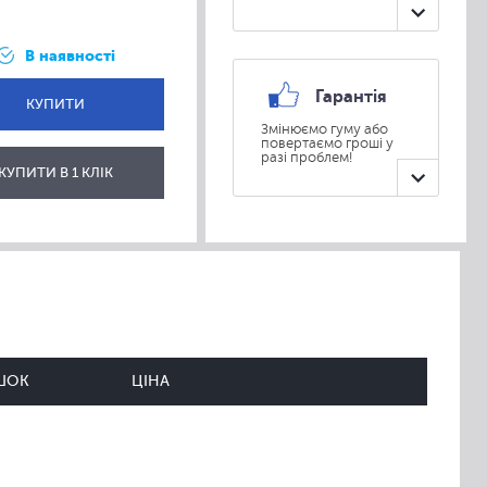
В наявності
Гарантія
КУПИТИ
Змінюємо гуму або
повертаємо гроші у
разі проблем!
ВІДПРАВИТИ
КУПИТИ В 1 КЛІК
ШОК
ЦІНА