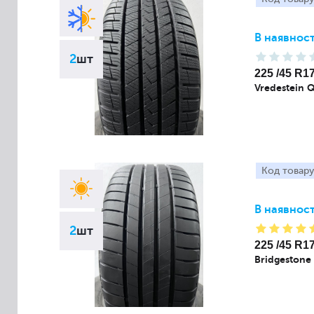
В наявност
2
шт
225 /45 R1
Vredestein 
Код товару
В наявност
2
шт
225 /45 R1
Bridgestone