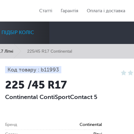
Статті
Гарантія
Оплата і доставка
ПІДБІР КОЛІС
225/45 R17 Continental
7 Літні
Код товару : b11993
225 /45 R17
Діаметр
Сезон
Кількість
Continental ContiSportContact 5
Всі
Всі
Всі
Бренд
Continental