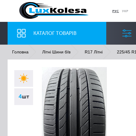
РУС
УКР
КАТАЛОГ ТОВАРІВ
Головна
Літні Шини б/в
R17 Літні
225/45 R1
ШИНИ
ДИСКИ
Ширина
Профіль
4
шт
Всі
Всі