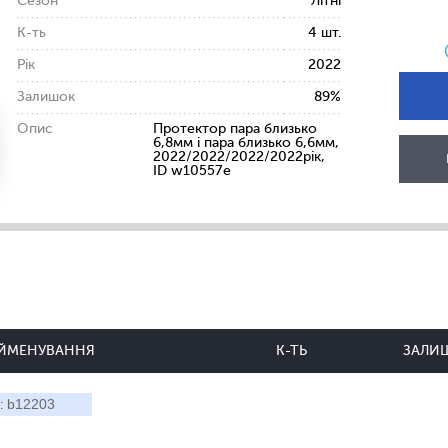
Сезон
Літні
К-ть
4 шт.
Рік
2022
Залишок
89%
Опис
Протектор пара близько
6,8мм і пара близько 6,6мм,
2022/2022/2022/2022рік,
ID w10557e
ЙМЕНУВАННЯ
К-ТЬ
ЗАЛИ
b12203
: