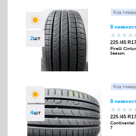
Код товару
В наявност
2
шт
225 /45 R1
Pirelli Cintu
Season
Код товару
В наявност
4
шт
225 /45 R1
Continental
7