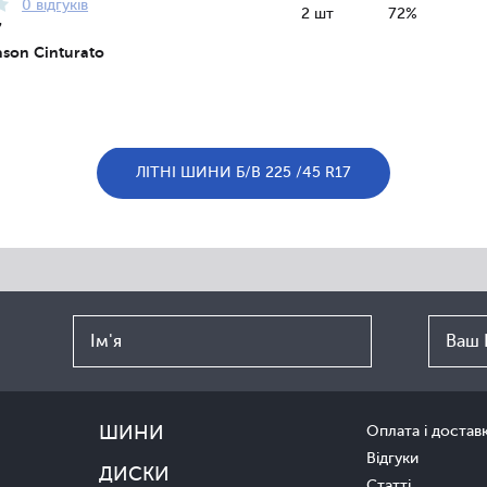
0 відгуків
2 шт
72%
7
eason Cinturato
ЛІТНІ ШИНИ Б/В 225 /45 R17
ШИНИ
Оплата і достав
Відгуки
ДИСКИ
Статті