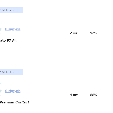
b11878
:
і
0 відгуків
2 шт
92%
7
rato P7 All
b11815
:
і
0 відгуків
4 шт
88%
7
 PremiumContact