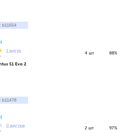
b11654
:
і
1 відгук
4 шт
88%
7
tus S1 Evo 2
b11478
:
і
0 відгуків
2 шт
97%
7