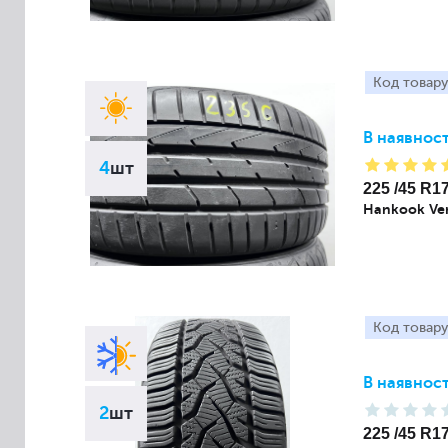
Код товару
В наявност
4
шт
225 /45 R1
Hankook Ven
Код товару
В наявност
2
шт
225 /45 R1