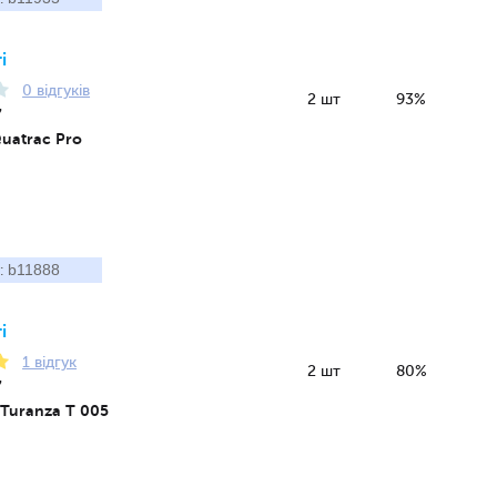
і
0 відгуків
2 шт
93%
7
Quatrac Pro
b11888
:
і
1 відгук
2 шт
80%
7
 Turanza T 005