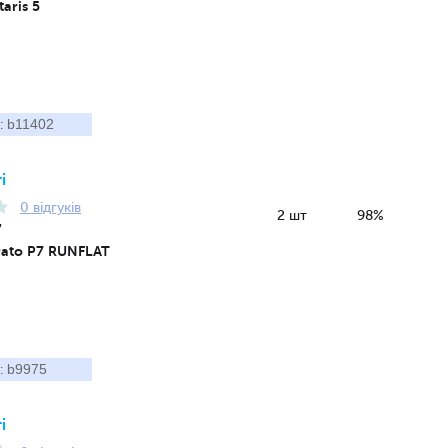
aris 5
b11402
:
і
0 відгуків
2 шт
98%
7
urato P7 RUNFLAT
b9975
:
і