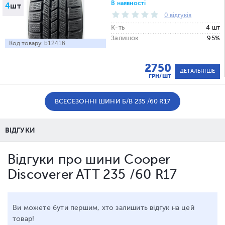
В наявності
4
шт
0 відгуків
К-ть
4 шт
Залишок
95%
Код товару:
b12416
2750
ДЕТАЛЬНІШЕ
ГРН/ШТ
ВСЕСЕЗОННІ ШИНИ Б/В 235 /60 R17
ВІДГУКИ
Відгуки про шини Cooper
Discoverer ATT 235 /60 R17
Ви можете бути першим, хто залишить відгук на цей
товар!