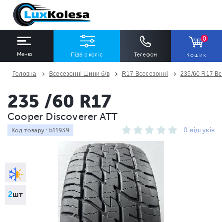
0
Меню
Підбір коліс
Телефон
Кошик
Головна
Всесезонні Шини б/в
R17 Всесезонні
235/60 R17 Вс
ШИНИ
ДИСКИ
235 /60 R17
Cooper Discoverer ATT
Ширина
Профіль
Діаметр
0 відгуків
Код товару : b11939
Всі
Всі
Всі
Сезон
Кількість
Всі
Всі
2
шт
ПІДІБРАТИ