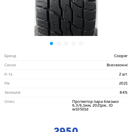
Бренд
Cooper
Сезон
Всесезонні
К-ть
2 шт.
Рік
2021
Залишок
84%
Опис
Протектор пара близько
6,3/6,1мм, 2021рік, ID
w10501d
2950