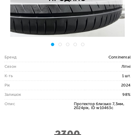
Бренд
Continental
Сезон
Літні
К-ть
1 шт.
Рік
2024
Залишок
98%
Опис
Протектор близько 7,3мм,
2024рік, ID w10463c
2300