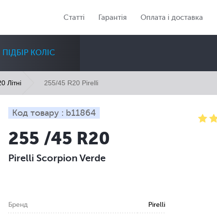
Статті
Гарантія
Оплата і доставка
ПІДБІР КОЛІС
255/45 R20 Pirelli
0 Літні
Код товару : b11864
255 /45 R20
Діаметр
Сезон
Кількість
Pirelli Scorpion Verde
Всі
Всі
Всі
Бренд
Pirelli