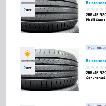
В наявност
2
шт
255 /45 R2
Pirelli Scor
Код товару
В наявност
2
шт
255 /45 R2
Continental
Код товару