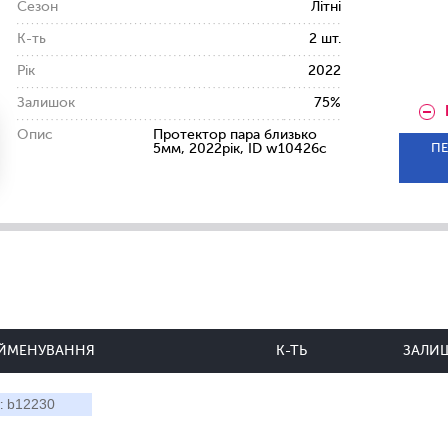
Сезон
Літні
К-ть
2 шт.
Рік
2022
Залишок
75%
Опис
Протектор пара близько
ПЕ
5мм, 2022рік, ID w10426c
ЙМЕНУВАННЯ
К-ТЬ
ЗАЛИ
b12230
: