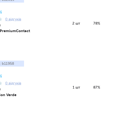
і
0 відгуків
2 шт
78%
0
 PremiumContact
b11958
:
і
0 відгуків
1 шт
87%
0
pion Verde