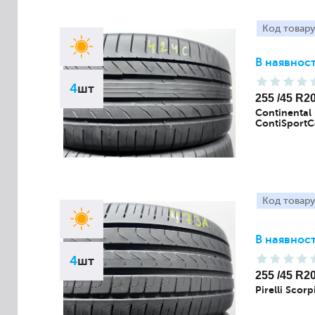
Код товару
В наявност
4
шт
255 /45 R2
Continental
ContiSportC
Код товару
В наявност
4
шт
255 /45 R2
Pirelli Scor