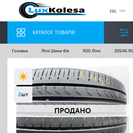
РУС
УКР
КАТАЛОГ ТОВАРІВ
Головна
Літні Шини б/в
R20 Літні
255/45 R2
ШИНИ
ДИСКИ
Ширина
Профіль
2
шт
Всі
Всі
ПРОДАНО