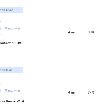
b11843
:
і
0 відгуків
4 шт
88%
0
ontact 5 SUV
b11045
:
і
0 відгуків
4 шт
87%
0
pion Verde x2x4