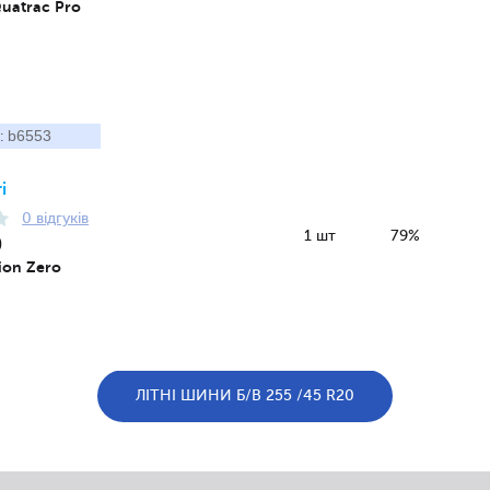
Quatrac Pro
b6553
:
і
0 відгуків
1 шт
79%
0
pion Zero
o
ЛІТНІ ШИНИ Б/В 255 /45 R20