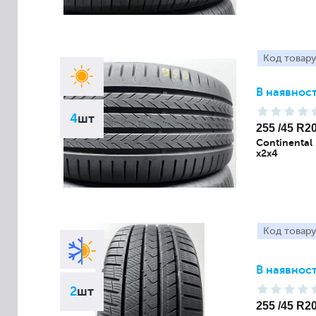
Код товару
В наявност
4
шт
255 /45 R2
Continental
x2x4
Код товару
В наявност
2
шт
255 /45 R2