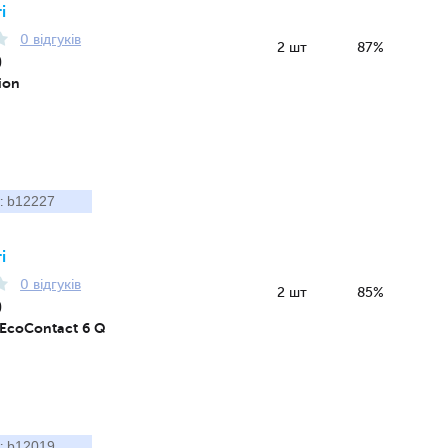
і
0 відгуків
2 шт
87%
0
pion
b12227
:
і
0 відгуків
2 шт
85%
0
 EcoContact 6 Q
b12019
: