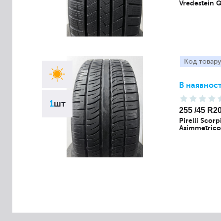
Vredestein 
Код товару
В наявност
1
шт
255 /45 R2
Pirelli Scor
Asimmetric