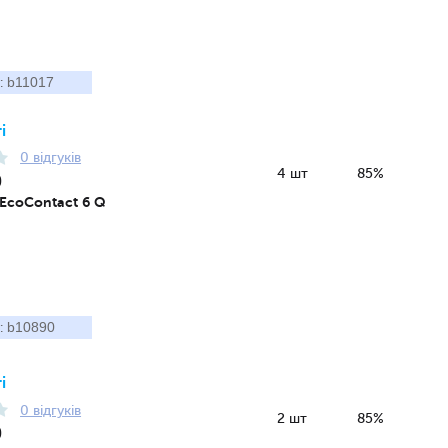
b11017
:
і
0 відгуків
4 шт
85%
0
 EcoContact 6 Q
b10890
:
і
0 відгуків
2 шт
85%
0