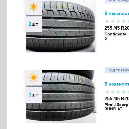
В наявност
2
шт
255 /45 R2
Continental
6
Код товару
В наявност
1
шт
255 /45 R2
Pirelli Scor
RUNFLAT