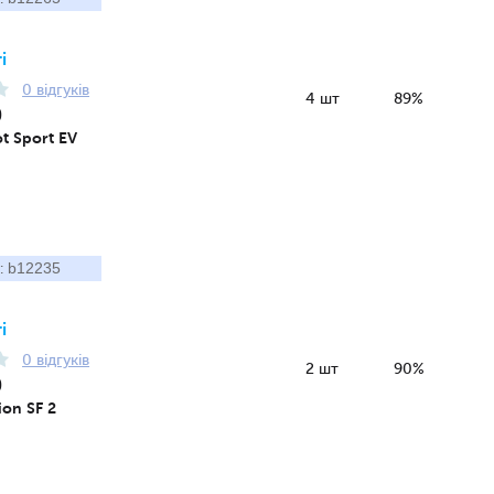
і
0 відгуків
4 шт
89%
0
ot Sport EV
b12235
:
і
0 відгуків
2 шт
90%
0
ion SF 2