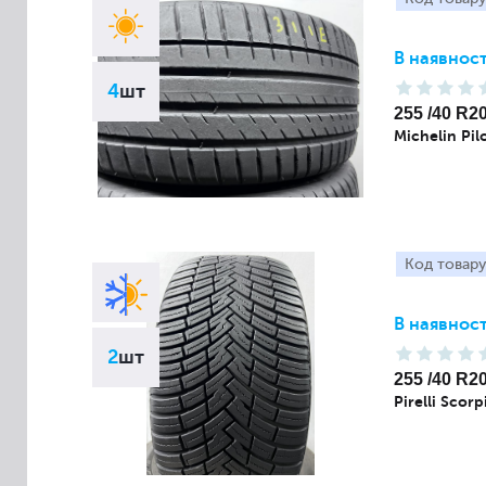
В наявност
4
шт
255 /40 R2
Michelin Pil
Код товару
В наявност
2
шт
255 /40 R2
Pirelli Scorp