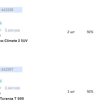
b12225
:
і
0 відгуків
2 шт
92%
0
ss Climate 2 SUV
b12207
:
і
0 відгуків
1 шт
92%
0
 Turanza T 005