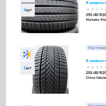
В наявност
4
шт
255 /40 R2
Michelin Pil
Код товару
В наявност
2
шт
255 /40 R2
China Setul
Код товару