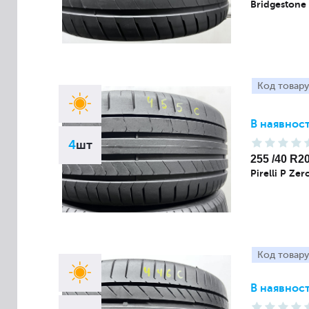
Bridgestone
Код товару
В наявност
4
шт
255 /40 R2
Pirelli P Ze
Код товару
В наявност