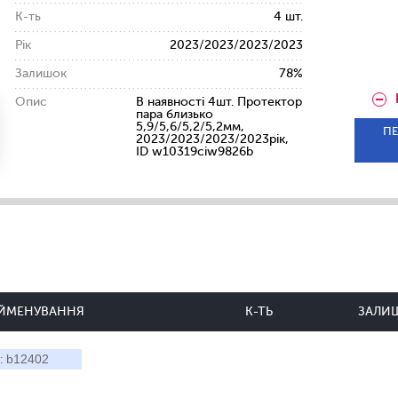
К-ть
4 шт.
Рік
2023/2023/2023/2023
Залишок
78%
Опис
В наявності 4шт. Протектор
пара близько
5,9/5,6/5,2/5,2мм,
ПЕ
2023/2023/2023/2023рік,
ID w10319ciw9826b
ЙМЕНУВАННЯ
К-ТЬ
ЗАЛИ
b12402
: