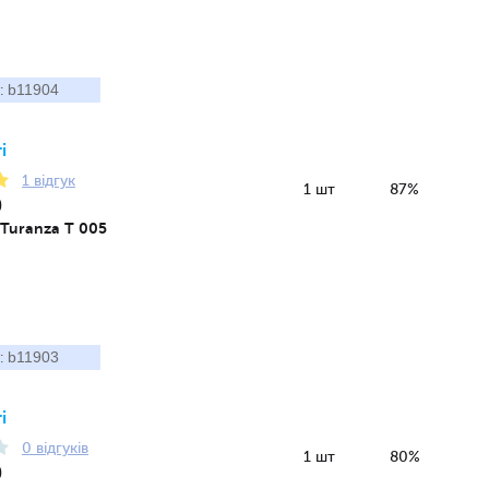
b11904
:
і
1 відгук
1 шт
87%
0
 Turanza T 005
b11903
:
і
0 відгуків
1 шт
80%
0