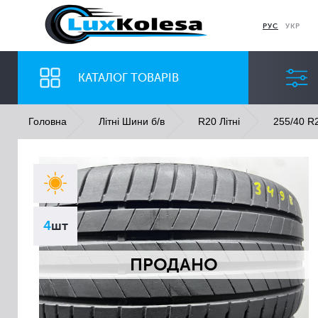
РУС
УКР
КАТАЛОГ ТОВАРІВ
Головна
Літні Шини б/в
R20 Літні
255/40 R2
ШИНИ
ДИСКИ
Ширина
Профіль
4
шт
Всі
Всі
ПРОДАНО