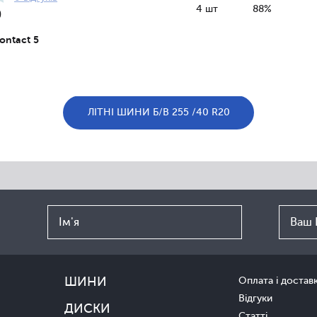
4 шт
88%
0
ontact 5
ЛІТНІ ШИНИ Б/В 255 /40 R20
ШИНИ
Оплата і достав
Відгуки
ДИСКИ
Статті