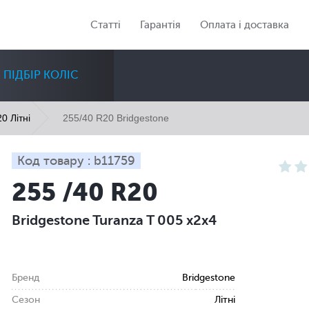
Статті
Гарантія
Оплата і доставка
ПІДБІР КОЛІС
255/40 R20 Bridgestone
0 Літні
Код товару : b11759
255 /40 R20
Діаметр
Сезон
Кількість
Bridgestone Turanza T 005 x2x4
Всі
Всі
Всі
Бренд
Bridgestone
Сезон
Літні