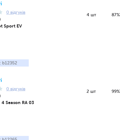
і
0 відгуків
4 шт
87%
0
ot Sport EV
b12352
:
і
0 відгуків
2 шт
99%
0
a 4 Season RA 03
b12265
: