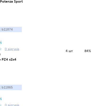
 Potenza Sport
b11874
:
і
0 відгуків
4 шт
84%
0
ro PZ4 x2x4
b11865
:
і
0 відгуків