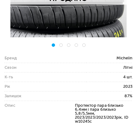
Бренд
Michelin
Сезон
Літні
К-ть
4 шт.
Рік
2023
Залишок
87%
Опис
Протектор пара близько
6,4мм і пара близько
5,8/5,5мм,
2023/2023/2023/2023рік, ID
w10245c