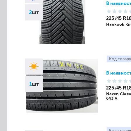
В наявност
2
шт
225 /45 R1
Hankook Kin
Код товару
В наявност
1
шт
225 /45 R1
Nexen Class
643 A
Код товару