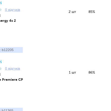
і
0 відгуків
2 шт
85%
8
ergy 4s 2
b12205
:
і
0 відгуків
1 шт
86%
8
e Premiere CP
b11365
: