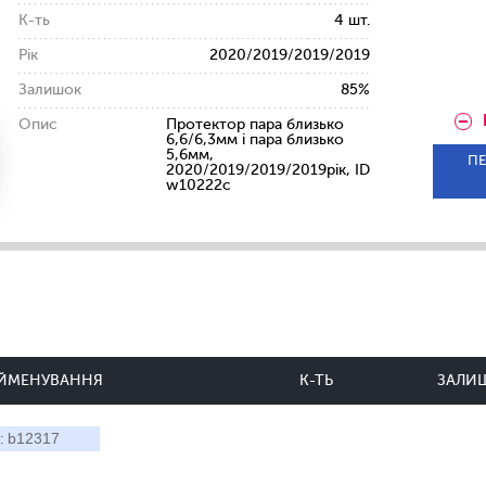
К-ть
4 шт.
Рік
2020/2019/2019/2019
Залишок
85%
Опис
Протектор пара близько
6,6/6,3мм і пара близько
5,6мм,
ПЕ
2020/2019/2019/2019рік, ID
w10222c
ЙМЕНУВАННЯ
К-ТЬ
ЗАЛИ
b12317
: