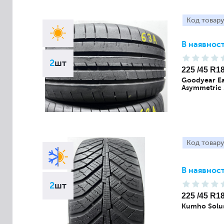
Код товару
В наявност
2
шт
225 /45 R1
Goodyear Ea
Asymmetric 
Код товару
В наявност
2
шт
225 /45 R1
Kumho Solu