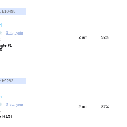
b10498
:
і
0 відгуків
2 шт
92%
8
gle F1
3
b9282
:
і
0 відгуків
2 шт
87%
8
s HA31