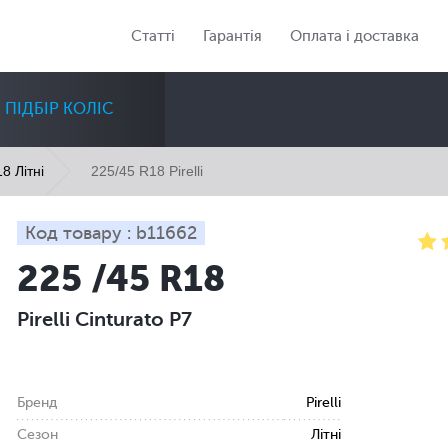
Статті
Гарантія
Оплата і доставка
ПІДБІР КОЛІС
225/45 R18 Pirelli
8 Літні
Код товару : b11662
225 /45 R18
Діаметр
Сезон
Кількість
Pirelli Cinturato P7
Всі
Всі
Всі
Бренд
Pirelli
Сезон
Літні