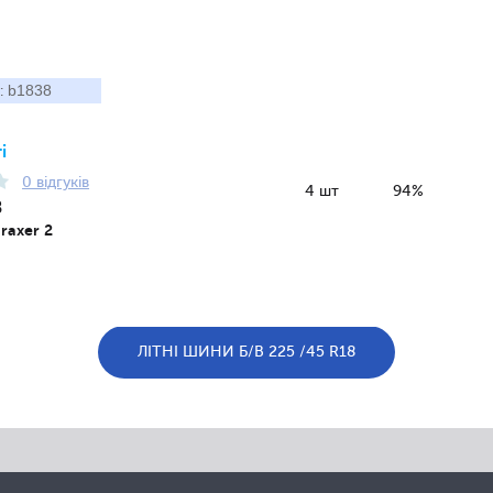
b1838
:
і
0 відгуків
4 шт
94%
8
raxer 2
ЛІТНІ ШИНИ Б/В 225 /45 R18