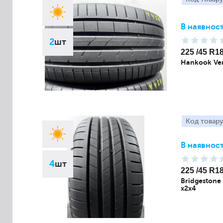
В наявност
2
шт
225 /45 R1
Hankook Ven
Код товару
В наявност
4
шт
225 /45 R1
Bridgestone
x2x4