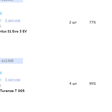
і
0 відгуків
2 шт
77%
8
tus S1 Evo 3 EV
b11308
:
і
0 відгуків
4 шт
95%
8
 Turanza T 005