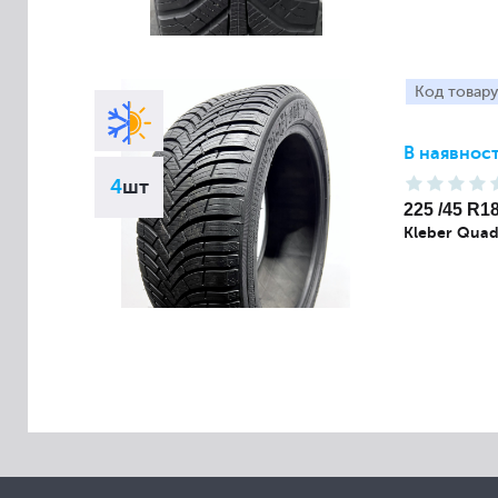
Код товару
В наявност
4
шт
225 /45 R1
Kleber Quad