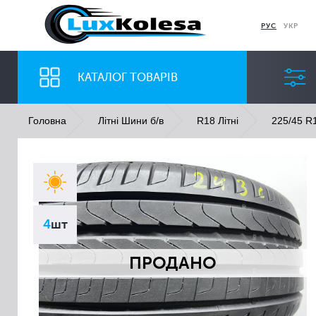
РУС
УКР
КАТАЛОГ ТОВАРІВ
Головна
Літні Шини б/в
R18 Літні
225/45 R1
ШИНИ
ДИСКИ
Ширина
Профіль
4
шт
Всі
Всі
ПРОДАНО