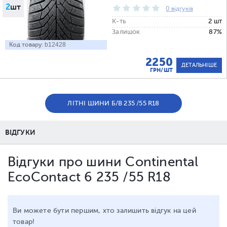
2
шт
0 відгуків
К-ть
2 шт
Залишок
87%
Код товару:
b12428
2250
ДЕТАЛЬНІШЕ
ГРН/ШТ
ЛІТНІ ШИНИ Б/В 235 /55 R18
ВІДГУКИ
Відгуки про шини Continental
EcoContact 6 235 /55 R18
Ви можете бути першим, хто залишить відгук на цей
товар!