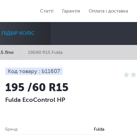
Статті
Гарантія
Оплата і доставка
ПІДБІР КОЛІС
195/60 R15 Fulda
5 Літні
Код товару : b11607
195 /60 R15
Діаметр
Сезон
Кількість
Fulda EcoControl HP
Всі
Всі
Всі
Бренд
Fulda