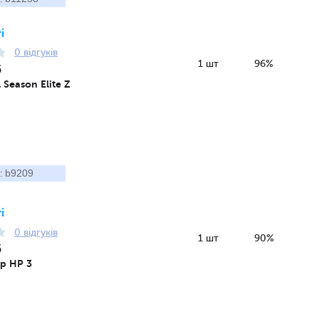
і
0 відгуків
1 шт
96%
5
 Season Elite Z
b9209
:
і
0 відгуків
1 шт
90%
5
lp HP 3