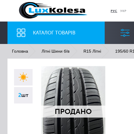
РУС
УКР
КАТАЛОГ ТОВАРІВ
Головна
Літні Шини б/в
R15 Літні
195/60 R1
ШИНИ
ДИСКИ
Ширина
Профіль
2
шт
Всі
Всі
ПРОДАНО