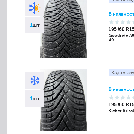
В наявност
1
шт
195 /60 R1
Goodride All
401
Код товару
В наявност
1
шт
195 /60 R1
Kleber Krisa