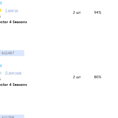
і
1 відгук
2 шт
94%
5
ctor 4 Seasons
b11467
:
і
0 відгуків
2 шт
80%
5
ctor 4 Seasons
b11258
: