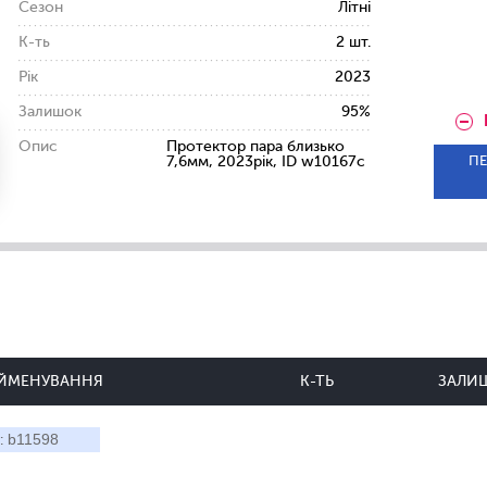
Сезон
Літні
К-ть
2 шт.
Рік
2023
Залишок
95%
Опис
Протектор пара близько
ПЕ
7,6мм, 2023рік, ID w10167c
ЙМЕНУВАННЯ
К-ТЬ
ЗАЛИ
b11598
: