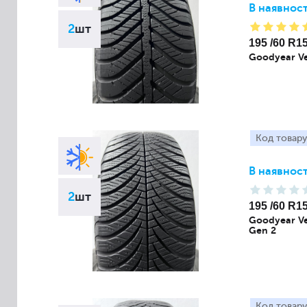
В наявност
2
шт
195 /60 R1
Goodyear Ve
Код товару
В наявност
2
шт
195 /60 R1
Goodyear Ve
Gen 2
Код товару