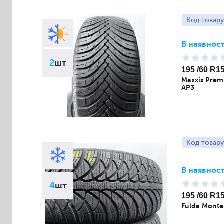
Код товару
В наявност
2
шт
195 /60 R1
Maxxis Premi
AP3
Код товару
В наявност
4
шт
195 /60 R1
Fulda Monte