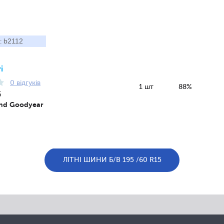
b2112
:
і
0 відгуків
1 шт
88%
5
nd Goodyear
ЛІТНІ ШИНИ Б/В 195 /60 R15