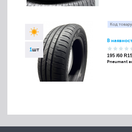
Код товару
В наявност
1
шт
195 /60 R1
Pneumant a