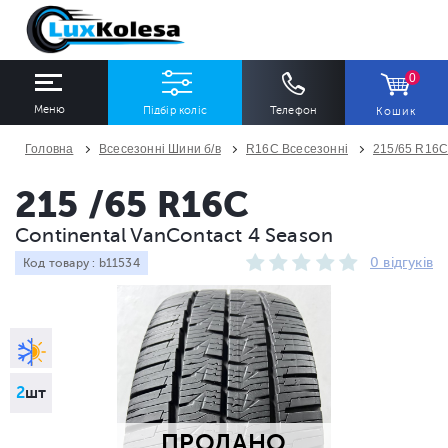
0
Меню
Підбір коліс
Телефон
Кошик
Головна
Всесезонні Шини б/в
R16C Всесезонні
215/65 R16C
ШИНИ
ДИСКИ
215 /65 R16C
Continental VanContact 4 Season
Ширина
Профіль
Діаметр
0 відгуків
Код товару : b11534
Всі
Всі
Всі
Сезон
Кількість
Всі
Всі
2
шт
ПРОДАНО
ПІДІБРАТИ