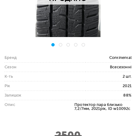
Бренд
Continental
Сезон
Всесезонні
К-ть
2 шт.
Рік
2021
Залишок
88%
Опис
Протектор пара близько
7,2/7мм, 2021рік, ID w10092c
2500