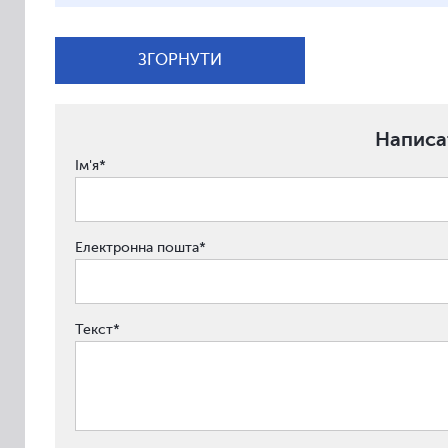
ЗГОРНУТИ
Написат
Ім'я*
Електронна пошта*
Текст*