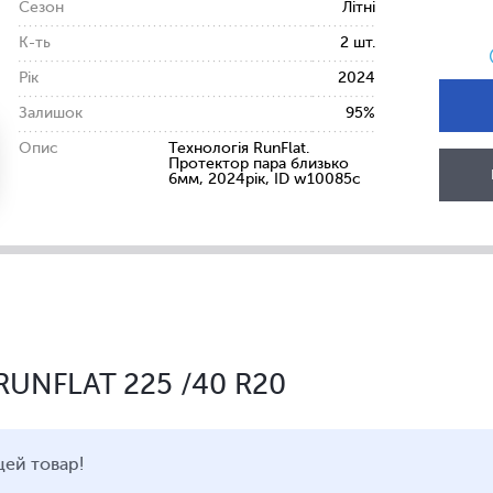
Сезон
Літні
К-ть
2 шт.
Рік
2024
Залишок
95%
Опис
Технологія RunFlat.
Протектор пара близько
6мм, 2024рік, ID w10085c
o RUNFLAT 225 /40 R20
цей товар!