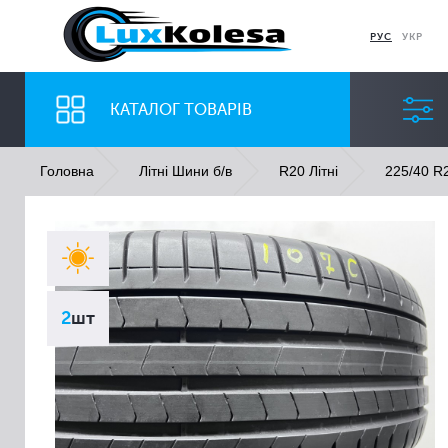
РУС
УКР
КАТАЛОГ ТОВАРІВ
Головна
Літні Шини б/в
R20 Літні
225/40 R2
ШИНИ
ДИСКИ
Ширина
Профіль
2
шт
Всі
Всі