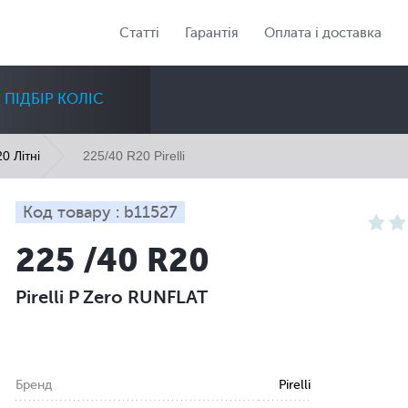
Статті
Гарантія
Оплата і доставка
ПІДБІР КОЛІС
225/40 R20 Pirelli
0 Літні
Код товару : b11527
225 /40 R20
Діаметр
Сезон
Кількість
Pirelli P Zero RUNFLAT
Всі
Всі
Всі
Бренд
Pirelli