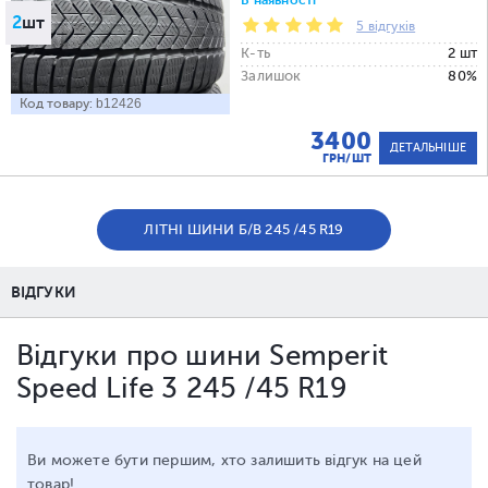
В наявності
2
шт
5 відгуків
К-ть
2 шт
Залишок
80%
Код товару:
b12426
3400
ДЕТАЛЬНІШЕ
ГРН/ШТ
ЛІТНІ ШИНИ Б/В 245 /45 R19
ВІДГУКИ
Відгуки про шини Semperit
Speed Life 3 245 /45 R19
Ви можете бути першим, хто залишить відгук на цей
товар!