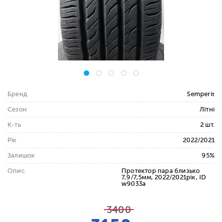
Бренд
Semperit
Сезон
Літні
К-ть
2 шт.
Рік
2022/2021
Залишок
95%
Опис
Протектор пара близько
7,9/7,5мм, 2022/2021рік, ID
w9033a
3400