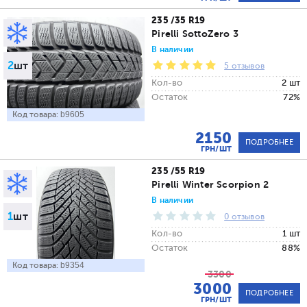
235 /35 R19
Pirelli SottoZero 3
В наличии
2
шт
5 отзывов
Кол-во
2 шт
Остаток
72%
Код товара:
b9605
2150
ПОДРОБНЕЕ
ГРН/ШТ
235 /55 R19
Pirelli Winter Scorpion 2
В наличии
1
шт
0 отзывов
Кол-во
1 шт
Остаток
88%
Код товара:
b9354
3300
3000
ПОДРОБНЕЕ
ГРН/ШТ