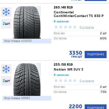
265 /40 R19
Continental
ContiWinterContact TS 830 P
В наличии
2
шт
0 отзывов
Кол-во
2 шт
Остаток
80%
Код товара:
b10033
3350
ПОДРОБНЕЕ
ГРН/ШТ
235 /50 R19
Nokian WR SUV 3
В наличии
2
шт
0 отзывов
Кол-во
2 шт
Остаток
75%
Код товара:
b9983
2200
ПОДРОБНЕЕ