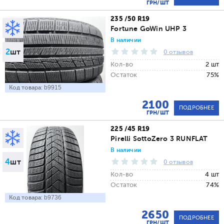
ГРН/ШТ
235 /50 R19
Fortune GoWin UHP 3
В наличии
2
шт
0 отзывов
Кол-во
2 шт
Остаток
75%
Код товара:
b9915
2100
ПОДРОБНЕЕ
ГРН/ШТ
225 /45 R19
Pirelli SottoZero 3 RUNFLAT
В наличии
4
шт
0 отзывов
Кол-во
4 шт
Остаток
74%
Код товара:
b9736
2650
ПОДРОБНЕЕ
ГРН/ШТ