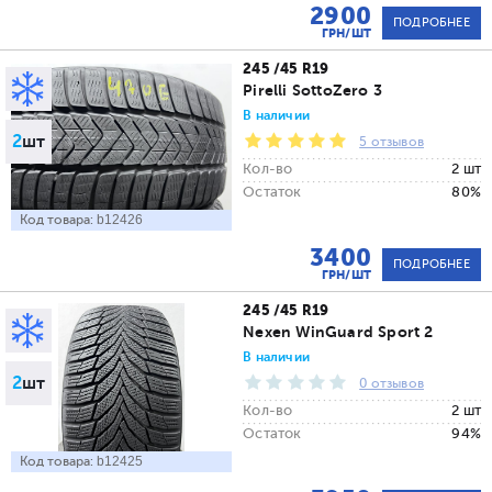
2900
ПОДРОБНЕЕ
ГРН/ШТ
245 /45 R19
Pirelli SottoZero 3
В наличии
2
шт
5 отзывов
Кол-во
2 шт
Остаток
80%
Код товара:
b12426
3400
ПОДРОБНЕЕ
ГРН/ШТ
245 /45 R19
Nexen WinGuard Sport 2
В наличии
2
шт
0 отзывов
Кол-во
2 шт
Остаток
94%
Код товара:
b12425