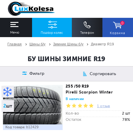
0
Меню
Подбор колес
Телефон
Корзина
Главная
Шины б/у
Зимние Шины б/у
Диаметр R19
ШИНЫ
ДИСКИ
БУ ШИНЫ ЗИМНИЕ R19
Ширина
Профиль
Диаметр
Фильтр
Сортировать
Все
Все
Все
255 /50 R19
Pirelli Scorpion Winter
Сезон
Количество
В наличии
2
шт
Все
Все
1 отзыв
Кол-во
2 шт
Остаток
78%
Код товара:
b12429
ПОДОБРАТЬ