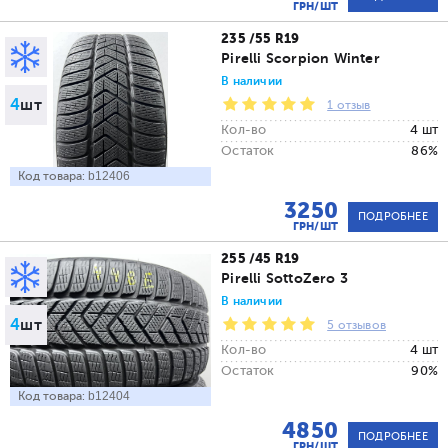
ГРН/ШТ
235 /55 R19
Pirelli Scorpion Winter
В наличии
4
шт
1 отзыв
Кол-во
4 шт
Остаток
86%
Код товара:
b12406
3250
ПОДРОБНЕЕ
ГРН/ШТ
255 /45 R19
Pirelli SottoZero 3
В наличии
4
шт
5 отзывов
Кол-во
4 шт
Остаток
90%
Код товара:
b12404
4850
ПОДРОБНЕЕ
ГРН/ШТ